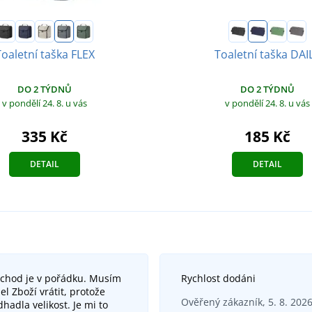
Toaletní taška FLEX
Toaletní taška DAI
DO 2 TÝDNŮ
DO 2 TÝDNŮ
v pondělí 24. 8.
u vás
v pondělí 24. 8.
u vás
335 Kč
185 Kč
DETAIL
DETAIL
bchod je v pořádku. Musím
Rychlost dodáni
el Zboží vrátit, protože
Ověřený zákazník, 5. 8. 202
hadla velikost. Je mi to