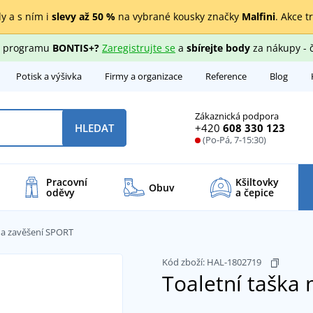
y a s ním i
slevy až 50 %
na vybrané kousky značky
Malfini
. Akce t
ho programu
BONTIS+?
Zaregistrujte se
a
sbírejte body
za nákupy - 
Potisk a výšivka
Firmy a organizace
Reference
Blog
Zákaznická podpora
+420
608 330 123
HLEDAT
(Po-Pá, 7-15:30)
Pracovní
Kšiltovky
Obuv
oděvy
a čepice
na zavěšení SPORT
Kód zboží:
HAL-1802719
Toaletní taška