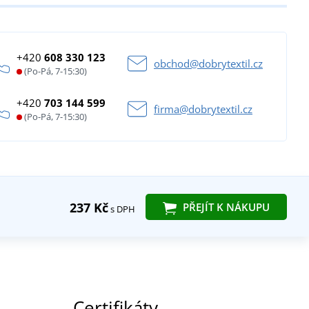
+420
608 330 123
obchod@dobrytextil.cz
(Po-Pá, 7-15:30)
+420
703 144 599
firma@dobrytextil.cz
(Po-Pá, 7-15:30)
237 Kč
PŘEJÍT K NÁKUPU
s DPH
Certifikáty