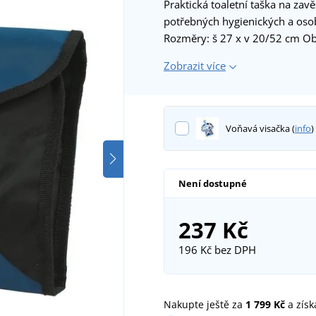
Praktická toaletní taška na zav
potřebných hygienických a oso
Rozměry: š 27 x v 20/52 cm Ob
Zobrazit více
Voňavá visačka (
info
)
Není dostupné
237 Kč
196 Kč
bez DPH
Nakupte ještě za
1 799 Kč
a získ