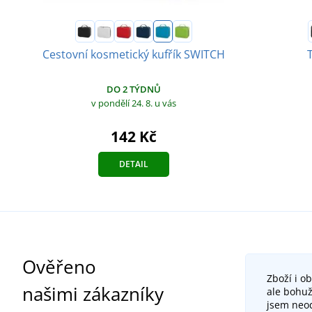
Cestovní kosmetický kufřík SWITCH
DO 2 TÝDNŮ
v pondělí 24. 8.
u vás
142 Kč
DETAIL
Ověřeno
Zboží i o
našimi zákazníky
ale bohuž
jsem neod