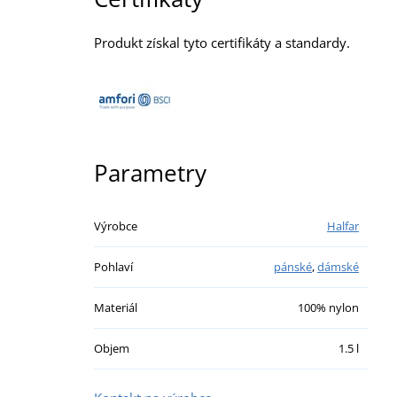
Produkt získal tyto certifikáty a standardy.
Parametry
Výrobce
Halfar
Pohlaví
pánské
,
dámské
Materiál
100% nylon
Objem
1.5 l