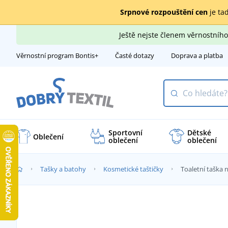
Srpnové rozpouštění cen
je tad
Ještě nejste členem věrnostní
Věrnostní program Bontis+
Časté dotazy
Doprava a platba
Sportovní
Dětské
Oblečení
oblečení
oblečení
Tašky a batohy
Kosmetické taštičky
Toaletní taška 