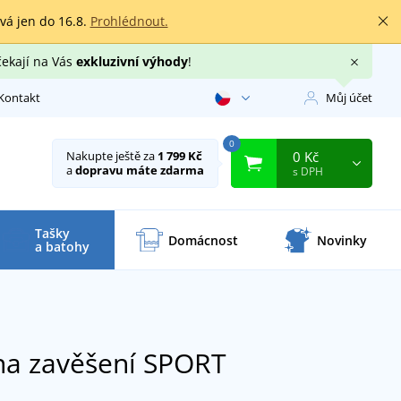
rvá jen do 16.8.
Prohlédnout.
čekají na Vás
exkluzivní výhody
!
Kontakt
Můj účet
0
0 Kč
Nakupte ještě za
1 799 Kč
a
dopravu máte zdarma
s DPH
Tašky
Domácnost
Novinky
a batohy
 na zavěšení SPORT