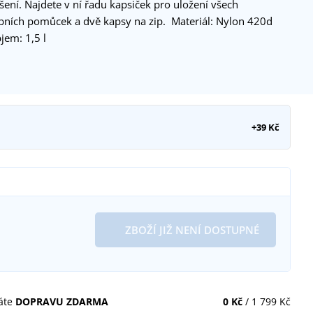
ěšení. Najdete v ní řadu kapsiček pro uložení všech
bních pomůcek a dvě kapsy na zip. Materiál: Nylon 420d
jem: 1,5 l
+39 Kč
ZBOŽÍ JIŽ NENÍ DOSTUPNÉ
áte
DOPRAVU ZDARMA
0 Kč
/ 1 799 Kč