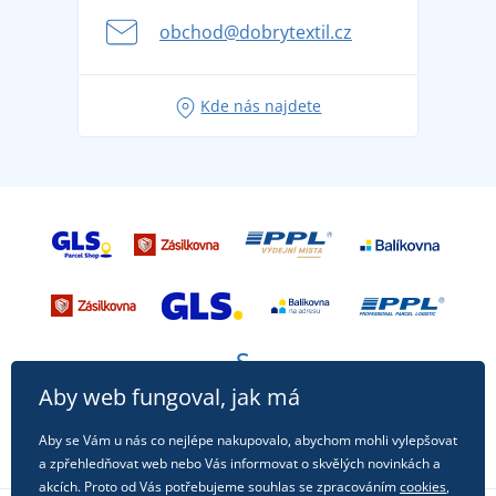
se na dovolenou bez starostí
obchod@dobrytextil.cz
Tipy na svěží outfity pro pohodové léto
Oblíbené tričko City v hlavní roli: outfity pro každou
Kde nás najdete
příležitost!
Aby web fungoval, jak má
Aby se Vám u nás co nejlépe nakupovalo, abychom mohli vylepšovat
a zpřehledňovat web nebo Vás informovat o skvělých novinkách a
akcích. Proto od Vás potřebujeme souhlas se zpracováním
cookies
,