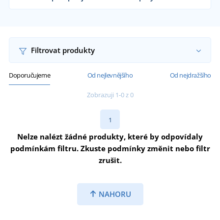
Dodáváme čepice reklamním agenturám, firmám,
školám i koncovým zákazníkům již od 1 kusu.
Chci vědět více
Filtrovat produkty
Doporučujeme
Od nejlevnějšího
Od nejdražšího
Zobrazuji 1-0 z 0
1
Nelze nalézt žádné produkty, které by odpovídaly
podmínkám filtru. Zkuste podmínky změnit nebo filtr
zrušit.
NAHORU