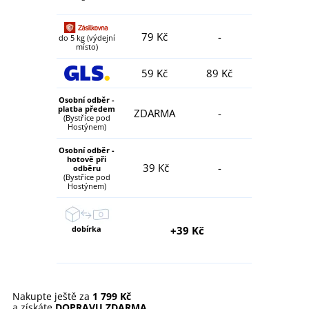
79 Kč
-
do 5 kg (výdejní
místo)
59 Kč
89 Kč
Osobní odběr -
platba předem
ZDARMA
-
(Bystřice pod
Hostýnem)
Osobní odběr -
hotově při
39 Kč
-
odběru
(Bystřice pod
Hostýnem)
dobírka
+39 Kč
Nakupte ještě za
1 799 Kč
a získáte
DOPRAVU ZDARMA