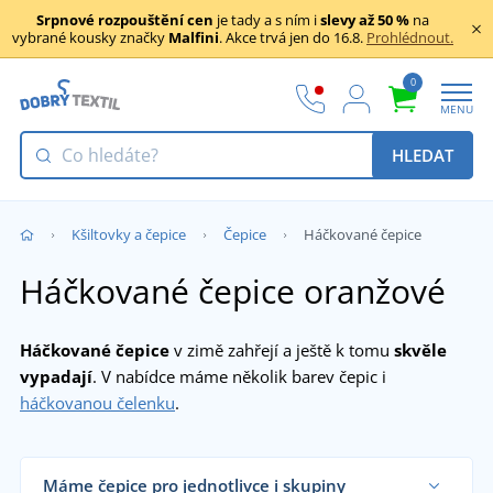
Srpnové rozpouštění cen
je tady a s ním i
slevy až 50 %
na
vybrané kousky značky
Malfini
. Akce trvá jen do 16.8.
Prohlédnout.
0
MENU
HLEDAT
Kšiltovky a čepice
Čepice
Háčkované čepice
Háčkované čepice oranžové
Háčkované čepice
v zimě zahřejí a ještě k tomu
skvěle
vypadají
. V nabídce máme několik barev čepic i
háčkovanou čelenku
.
Máme čepice pro jednotlivce i skupiny