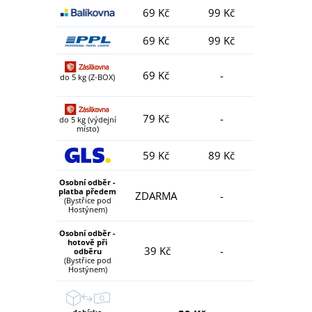
69 Kč
99 Kč
69 Kč
99 Kč
69 Kč
-
do 5 kg (Z-BOX)
79 Kč
-
do 5 kg (výdejní
místo)
59 Kč
89 Kč
Osobní odběr -
platba předem
ZDARMA
-
(Bystřice pod
Hostýnem)
Osobní odběr -
hotově při
39 Kč
-
odběru
(Bystřice pod
Hostýnem)