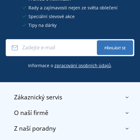
Rady a zajímavosti nejen ze světa oblečení
Speciální slevové akce
Tipy na dárky
PŘIHLÁSIT SE
Informace o
zpracování osobních údajů
.
Zákaznický servis
O naší firmě
Kontakt
Obchodní podmínky
Z naší poradny
O nás
Doprava a platba
Reference