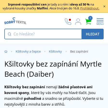
Srpnové rozpouštění cen
je tady a s ním i
slevy až 50 %
na
vybrané kousky značky
Malfini
. Akce trvá jen do 16.8.
Prohlédnout.
0
MENU
HLEDAT
Kšiltovky a čepice
Kšiltovky
Bez zapínání
Kšiltovky bez zapínání Myrtle
Beach (Daiber)
Kšiltovky bez zapínání
nemají
žádné plastové ani
kovové spony
, které by vás mohly na hlavě tlačit. Jsou
maximálně
pohodlné
a snadno se přizpůsobí. Vyberte si tu
nejstylovější z mnoha barev a střihů.