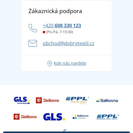
Vrácení zboží a reklamace
Objevte TEE JAYS - prémiovou dánskou značku s
DobrýTextil pro firmy a organizace
Zákaznická podpora
Potisk a výšivka
tradicí od roku 1976
Blog
Zásady ochrany osobních údajů
Jak zvládnout horké letní dny v pohodě a bezpečí
+420
608 330 123
Affiliate
Věrnostní program BONTIS +
Letní dobrodružství začíná balením aneb připravte
(Po-Pá, 7-15:30)
Kariéra
se na dovolenou bez starostí
obchod@dobrytextil.cz
Tipy na svěží outfity pro pohodové léto
Oblíbené tričko City v hlavní roli: outfity pro každou
Kde nás najdete
příležitost!