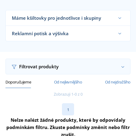
Máme kšiltovky pro jednotlivce i skupiny
Dodáváme kšiltovky reklamním agenturám,
firmám, školám, sportovním klubům i koncovým
Reklamní potisk a výšivka
zákazníkům již od 1 kusu.
Chci vědět více
Na námi dodávané kšiltovky vám natiskneme
nebo vyšijeme motiv dle vašeho přání.
Chci vědět více
Filtrovat produkty
Doporučujeme
Od nejlevnějšího
Od nejdražšího
Zobrazuji 1-0 z 0
1
Nelze nalézt žádné produkty, které by odpovídaly
podmínkám filtru. Zkuste podmínky změnit nebo filtr
zrušit.