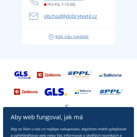
Věrnostní program BONTIS +
Letní dobrodružství začíná balením aneb připravte
(Po-Pá, 7-15:30)
Kariéra
se na dovolenou bez starostí
obchod@dobrytextil.cz
Tipy na svěží outfity pro pohodové léto
Oblíbené tričko City v hlavní roli: outfity pro každou
Kde nás najdete
příležitost!
Aby web fungoval, jak má
Aby se Vám u nás co nejlépe nakupovalo, abychom mohli vylepšovat
a zpřehledňovat web nebo Vás informovat o skvělých novinkách a