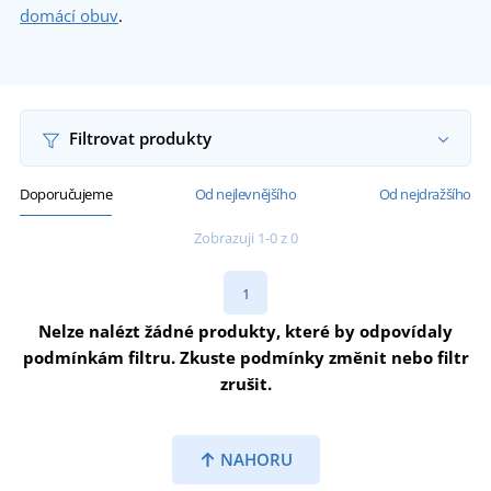
domácí obuv
.
Filtrovat produkty
Doporučujeme
Od nejlevnějšího
Od nejdražšího
Zobrazuji 1-0 z 0
1
Nelze nalézt žádné produkty, které by odpovídaly
podmínkám filtru. Zkuste podmínky změnit nebo filtr
zrušit.
NAHORU