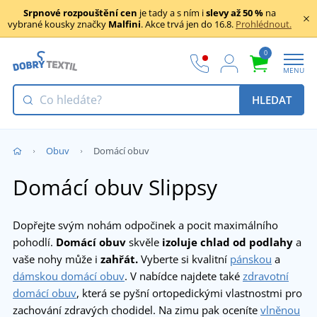
Srpnové rozpouštění cen
je tady a s ním i
slevy až 50 %
na
vybrané kousky značky
Malfini
. Akce trvá jen do 16.8.
Prohlédnout.
0
MENU
HLEDAT
Obuv
Domácí obuv
Domácí obuv Slippsy
Dopřejte svým nohám odpočinek a pocit maximálního
pohodlí.
Domácí obuv
skvěle
izoluje chlad od podlahy
a
vaše nohy může i
zahřát.
Vyberte si kvalitní
pánskou
a
dámskou domácí obuv
. V nabídce najdete také
zdravotní
domácí obuv
, která se pyšní ortopedickými vlastnostmi pro
zachování zdravých chodidel. Na zimu pak oceníte
vlněnou