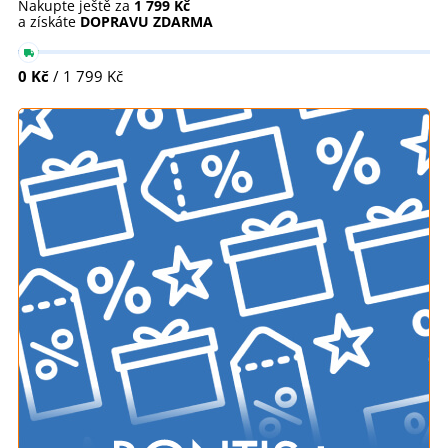
Nakupte ještě za
1 799 Kč
a získáte
DOPRAVU ZDARMA
0 Kč
/ 1 799 Kč