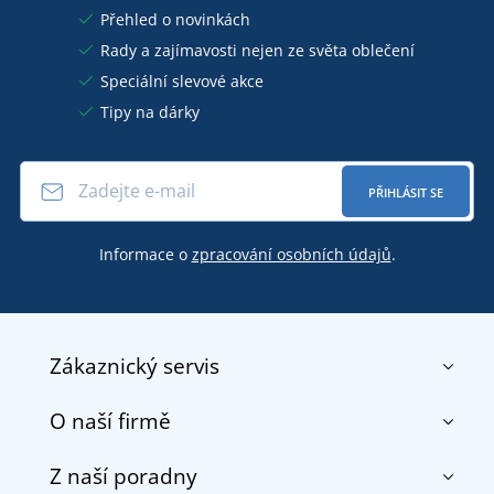
Přehled o novinkách
Rady a zajímavosti nejen ze světa oblečení
Speciální slevové akce
Tipy na dárky
PŘIHLÁSIT SE
Informace o
zpracování osobních údajů
.
Zákaznický servis
O naší firmě
Kontakt
Obchodní podmínky
Z naší poradny
O nás
Doprava a platba