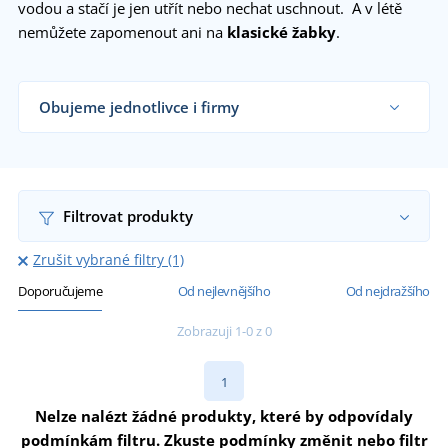
vodou a stačí je jen utřít nebo nechat uschnout. A v létě
nemůžete zapomenout ani na
klasické žabky
.
Obujeme jednotlivce i firmy
Dodáváme nazouváky obchodníkům s obuví,
firmám i koncovým zákazníkům již od 1 kusu.
Chci vědět více
Filtrovat produkty
Zrušit vybrané filtry (1)
Doporučujeme
Od nejlevnějšího
Od nejdražšího
Zobrazuji 1-0 z 0
1
Nelze nalézt žádné produkty, které by odpovídaly
podmínkám filtru. Zkuste podmínky změnit nebo filtr