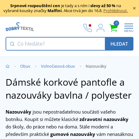
Srpnové rozpouštění cen
je tady a s ním i
slevy až 50 %
na
vybrané kousky značky
Malfini
. Akce trvá jen do 16.8.
Prohlédnout.
0
MENU
HLEDAT
Obuv
Volnočasová obuv
Nazouváky
Dámské korkové pantofle a
nazouváky bavlna / polyester
Nazouváky
jsou nepostradatelnou součástí vašeho
botníku. Koupit si můžete klasické
zdravotní nazouváky
do školy, do práce nebo na doma. Stále moderní a
především praktické
gumové nazouváky
vám nenasáknou