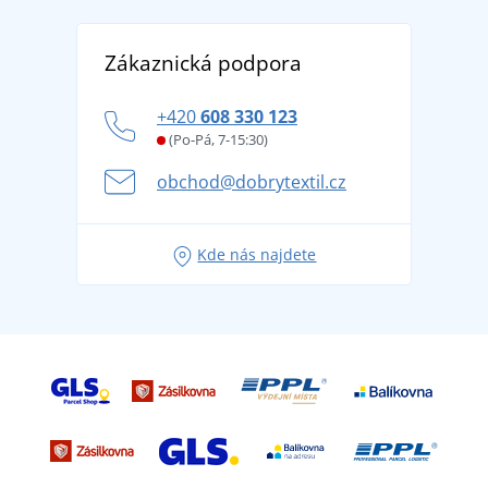
Reference
Vrácení zboží a reklamace
Objevte TEE JAYS - prémiovou dánskou značku s
DobrýTextil pro firmy a organizace
Zákaznická podpora
Potisk a výšivka
tradicí od roku 1976
Blog
Zásady ochrany osobních údajů
Jak zvládnout horké letní dny v pohodě a bezpečí
+420
608 330 123
Affiliate
Věrnostní program BONTIS +
Letní dobrodružství začíná balením aneb připravte
(Po-Pá, 7-15:30)
Kariéra
se na dovolenou bez starostí
obchod@dobrytextil.cz
Tipy na svěží outfity pro pohodové léto
Oblíbené tričko City v hlavní roli: outfity pro každou
Kde nás najdete
příležitost!