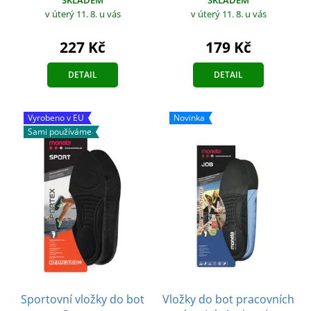
SKLADEM
SKLADEM
v úterý 11. 8.
u vás
v úterý 11. 8.
u vás
227 Kč
179 Kč
DETAIL
DETAIL
Vyrobeno v EU
Novinka
Sami používáme
Sportovní vložky do bot
Vložky do bot pracovních