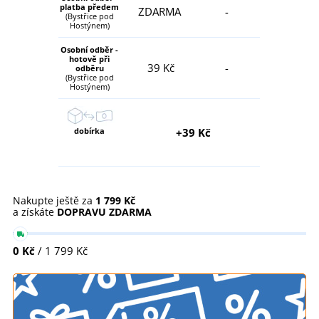
platba předem
ZDARMA
-
(Bystřice pod
Hostýnem)
Osobní odběr -
hotově při
39 Kč
-
odběru
(Bystřice pod
Hostýnem)
dobírka
+39 Kč
Nakupte ještě za
1 799 Kč
a získáte
DOPRAVU ZDARMA
0 Kč
/ 1 799 Kč