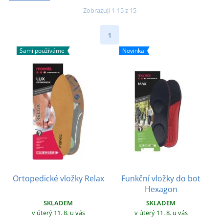
Zobrazuji 1-15 z 15
1
Sami používáme
Novinka
Ortopedické vložky Relax
Funkční vložky do bot
Hexagon
SKLADEM
SKLADEM
v úterý 11. 8.
u vás
v úterý 11. 8.
u vás