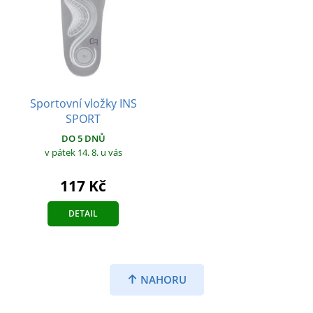
Sportovní vložky INS
SPORT
DO 5 DNŮ
v pátek 14. 8.
u vás
117 Kč
DETAIL
NAHORU