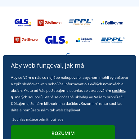
Aby web fungoval, jak má
Aby se Vám u nás co nejlépe nakupovalo, abychom mohli vylepšovat
a zpřehledňovat web nebo Vás informovat o skvělých novinkách a
akcích. Proto od Vás potřebujeme souhlas se zpracováním
cookies
,
tj. malých souborů, které se dočasně ukládají ve Vašem prohlížeči.
Děkujeme, že nám kliknutím na tlačítko „Rozumím“ tento souhlas
Sledujte nás na sociálních sítích
dáte a pomůžete nám tak web zlepšovat.
Souhlas můžete odmítnout
zde
ROZUMÍM
© 2011 - 2026, Dual Trade s.r.o. | Technicky zajišťuje
Simplia.cz
.