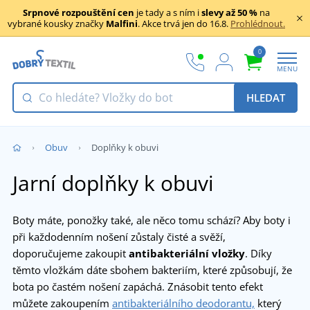
Srpnové rozpouštění cen
je tady a s ním i
slevy až 50 %
na
vybrané kousky značky
Malfini
. Akce trvá jen do 16.8.
Prohlédnout.
0
MENU
HLEDAT
Obuv
Doplňky k obuvi
Jarní doplňky k obuvi
Boty máte, ponožky také, ale něco tomu schází? Aby boty i
při každodenním nošení zůstaly čisté a svěží,
doporučujeme zakoupit
antibakteriální vložky
. Díky
těmto vložkám dáte sbohem bakteriím, které způsobují, že
bota po častém nošení zapáchá. Znásobit tento efekt
můžete zakoupením
antibakteriálního deodorantu,
který