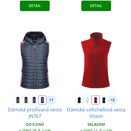
DETAIL
DETAIL
+1
+2
Dámská prošívaná vesta
Dámská softshellová vesta
JN767
Vision
DO 6 DNŮ
SKLADEM
v úterý 18. 8.
u vás
v úterý 11. 8.
u vás