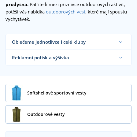
prodyšná.
Patříte-li mezi příznivce outdoorových aktivit,
potěší vás nabídka
outdoorových vest
, které mají spoustu
vychytávek.
Oblečeme jednotlivce i celé kluby
Dodáváme sportovní vesty sportovním týmům,
klubům a organizacím i koncovým zákazníkům již
Reklamní potisk a výšivka
od 1 kusu.
Chci vědět více
Na námi dodávané sportovní vesty vám
natiskneme nebo vyšijeme motiv dle vašeho
přání.
Chci vědět více
Softshellové sportovní vesty
Outdoorové vesty