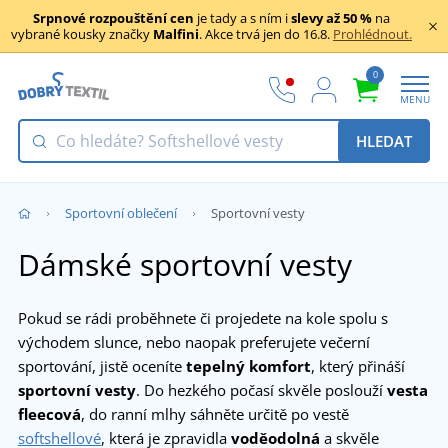
Srpnové rozpouštění cen
je tady a s ním i
slevy až 50 %
na
vybrané kousky značky
Malfini
. Akce trvá jen do 16.8.
Prohlédnout.
0
MENU
HLEDAT
Sportovní oblečení
Sportovní vesty
Dámské sportovní vesty
Pokud se rádi proběhnete či projedete na kole spolu s
východem slunce, nebo naopak preferujete večerní
sportování, jistě oceníte
tepelný komfort
, který přináší
sportovní vesty
. Do hezkého počasí skvěle poslouží
vesta
fleecová
, do ranní mlhy sáhněte určitě po vestě
softshellové
, která je zpravidla
voděodolná
a skvěle