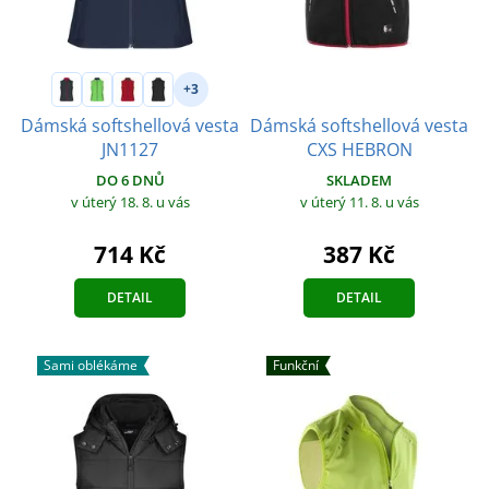
+3
Dámská softshellová vesta
Dámská softshellová vesta
CXS HEBRON
JN1127
SKLADEM
DO 6 DNŮ
v úterý 11. 8.
u vás
v úterý 18. 8.
u vás
387 Kč
714 Kč
DETAIL
DETAIL
Sami oblékáme
Funkční