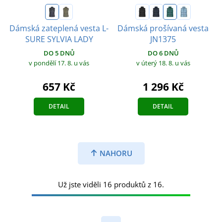
Dámská zateplená vesta L-
Dámská prošívaná vesta
SURE SYLVIA LADY
JN1375
DO 5 DNŮ
DO 6 DNŮ
v pondělí 17. 8.
u vás
v úterý 18. 8.
u vás
657 Kč
1 296 Kč
DETAIL
DETAIL
NAHORU
Už jste viděli 16 produktů z 16.