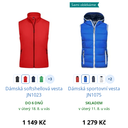
Sami oblékáme
+3
+2
Dámská softshellová vesta
Dámská sportovní vesta
JN1023
JN1075
DO 6 DNŮ
SKLADEM
v úterý 18. 8.
u vás
v úterý 11. 8.
u vás
1 149 Kč
1 279 Kč