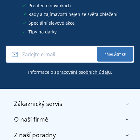
Přehled o novinkách
Rady a zajímavosti nejen ze světa oblečení
Speciální slevové akce
Tipy na dárky
PŘIHLÁSIT SE
Informace o
zpracování osobních údajů
.
Zákaznický servis
O naší firmě
Kontakt
Obchodní podmínky
Z naší poradny
O nás
Doprava a platba