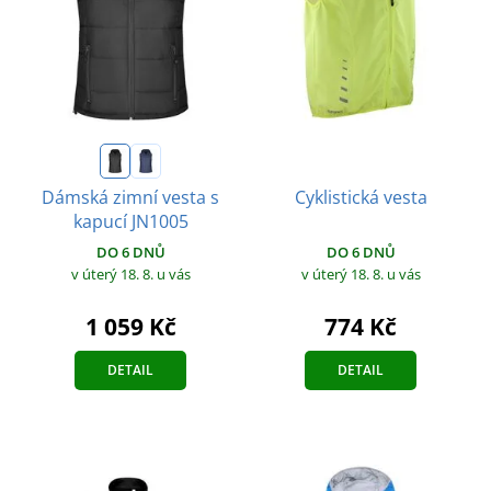
Dámská zimní vesta s
Cyklistická vesta
kapucí JN1005
DO 6 DNŮ
DO 6 DNŮ
v úterý 18. 8.
u vás
v úterý 18. 8.
u vás
1 059 Kč
774 Kč
DETAIL
DETAIL