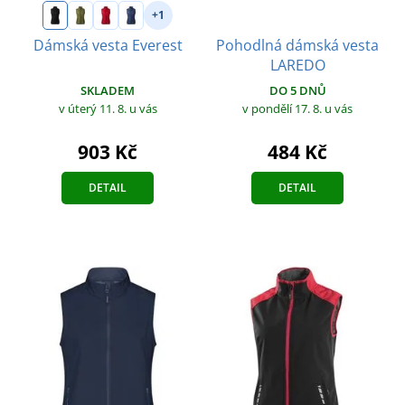
+1
Pohodlná dámská vesta
Dámská vesta Everest
LAREDO
SKLADEM
DO 5 DNŮ
v úterý 11. 8.
u vás
v pondělí 17. 8.
u vás
903 Kč
484 Kč
DETAIL
DETAIL