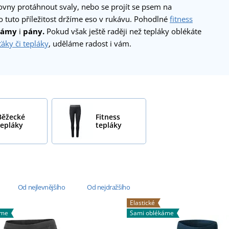
ovny protáhnout svaly, nebo se projít se psem na
 tuto příležitost držíme eso v rukávu. Pohodlné
fitness
dámy
i
pány.
Pokud však ještě raději než tepláky oblékáte
áky či tepláky
, uděláme radost i vám.
Běžecké
Fitness
tepláky
tepláky
Od nejlevnějšího
Od nejdražšího
Elastické
áme
Sami oblékáme