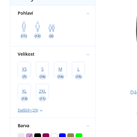
Pohlaví
(11)
(12)
(2)
Velikost
XS
S
M
L
(7)
(16)
(16)
(15)
XL
2XL
Dá
(13)
(11)
Dalších (25)
Barva