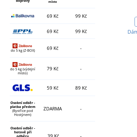
dopravy
místo
69 Kč
99 Kč
69 Kč
99 Kč
Dám
69 Kč
-
do 5 kg (Z-BOX)
79 Kč
-
do 5 kg (výdejní
místo)
59 Kč
89 Kč
Osobní odběr -
platba předem
ZDARMA
-
(Bystřice pod
Hostýnem)
Osobní odběr -
hotově při
39 Kč
-
odběru