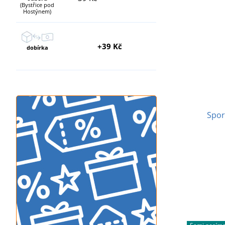
(Bystřice pod
Hostýnem)
+39 Kč
dobírka
Spor