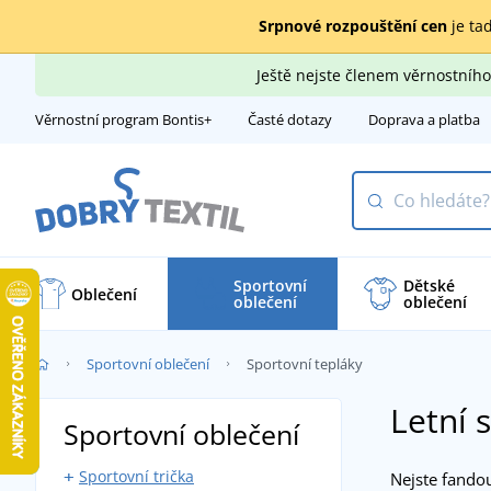
Srpnové rozpouštění cen
je tad
Ještě nejste členem věrnostní
Věrnostní program Bontis+
Časté dotazy
Doprava a platba
Sportovní
Dětské
Oblečení
oblečení
oblečení
Sportovní oblečení
Sportovní tepláky
Letní 
Sportovní oblečení
Sportovní trička
Nejste fando