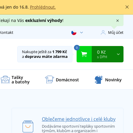
rvá jen do 16.8.
Prohlédnout.
čekají na Vás
exkluzivní výhody
!
Kontakt
Můj účet
0
0 Kč
Nakupte ještě za
1 799 Kč
a
dopravu máte zdarma
s DPH
Tašky
Domácnost
Novinky
a batohy
Oblečeme jednotlivce i celé kluby
Dodáváme sportovní tepláky sportovním
týmům, klubům a organizacím i