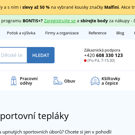
y a s ním i
slevy až 50 %
na vybrané kousky značky
Malfini
. Akce t
ho programu
BONTIS+?
Zaregistrujte se
a
sbírejte body
za nákupy - 
Potisk a výšivka
Firmy a organizace
Reference
Blog
Zákaznická podpora
+420
608 330 123
HLEDAT
(Po-Pá, 7-15:30)
Pracovní
Kšiltovky
Obuv
oděvy
a čepice
sportovní tepláky
u upnutých sportovních úborů? Chcete si jen v pohodlí