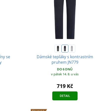
íny se
Dámské tepláky s kontrastním
y
pruhem JN779
DO 6 DNŮ
v pátek 14. 8.
u vás
719 Kč
DETAIL