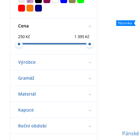
Novinka
Cena
250 Kč
1 395 Kč
Výrobce
Gramáž
Materiál
Kapuce
Roční období
Pánské 