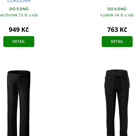
CORDURA
DO 6 DNŮ
DO 5 DNŮ
v pátek 14. 8.
u vás
ve čtvrtek 13. 8.
u vás
763 Kč
949 Kč
DETAIL
DETAIL