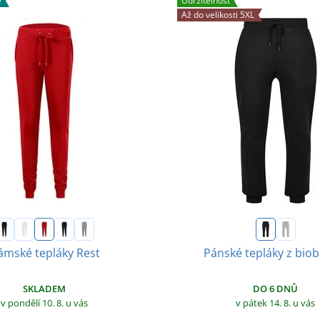
e
Udržitelnost
Až do velikosti 5XL
ámské tepláky Rest
Pánské tepláky z biob
SKLADEM
DO 6 DNŮ
v pondělí 10. 8.
u vás
v pátek 14. 8.
u vás