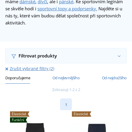
máme
dámské
,
dívčí
, ale i
pánské
. Ke sportovním legínám
se skvěle hodí i
sportovní topy a podprsenky.
Najděte si u
nás ty, které vám budou dělat společnost při sportovních
aktivitách.
Filtrovat produkty
Zrušit vybrané filtry (2)
Doporučujeme
Od nejlevnějšího
Od nejdražšího
Zobrazuji 1-2 z 2
1
Elastické
Elastické
Funkční