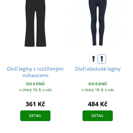
Dívčí legíny s rozšířenými
Dívčí elastické legíny
nohavicemi
DO 6 DNŮ
DO 6 DNŮ
v úterý 18. 8.
u vás
v úterý 18. 8.
u vás
361 Kč
484 Kč
DETAIL
DETAIL