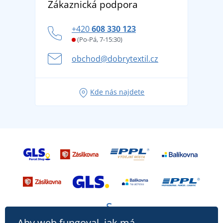
Zákaznická podpora
Potisk a výšivka
tradicí od roku 1976
Blog
Zásady ochrany osobních údajů
Jak zvládnout horké letní dny v pohodě a bezpečí
+420
608 330 123
Affiliate
Věrnostní program BONTIS +
Letní dobrodružství začíná balením aneb připravte
(Po-Pá, 7-15:30)
Kariéra
se na dovolenou bez starostí
obchod@dobrytextil.cz
Tipy na svěží outfity pro pohodové léto
Oblíbené tričko City v hlavní roli: outfity pro každou
Kde nás najdete
příležitost!
Aby web fungoval, jak má