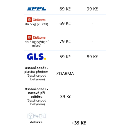
69 Kč
99 Kč
69 Kč
-
do 5 kg (Z-BOX)
79 Kč
-
do 5 kg (výdejní
místo)
59 Kč
89 Kč
Osobní odběr -
platba předem
ZDARMA
-
(Bystřice pod
Hostýnem)
Osobní odběr -
hotově při
39 Kč
-
odběru
(Bystřice pod
Hostýnem)
dobírka
+39 Kč