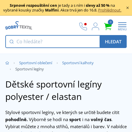
Srpnové rozpouštění cen
je tady a s ním i
slevy až 50 %
na
vybrané kousky značky
Malfini
. Akce trvá jen do 16.8.
Prohlédnout.
0
MENU
HLEDAT
Sportovní oblečení
Sportovní kalhoty
Sportovní legíny
Dětské sportovní legíny
polyester / elastan
Stylové sportovní legíny, ve kterých se určitě budete cítit
pohodlně.
Výborně se hodí na
sport
i na
volný čas
.
Vybírat můžete z mnoha střihů, materiálů i barev. V nabídce