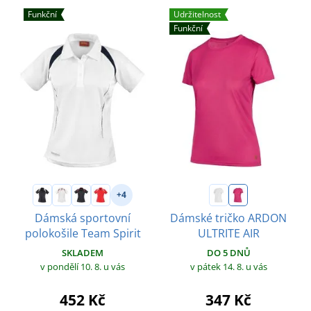
Funkční
Udržitelnost
Funkční
+4
Dámská sportovní
Dámské tričko ARDON
polokošile Team Spirit
ULTRITE AIR
SKLADEM
DO 5 DNŮ
v pondělí 10. 8.
u vás
v pátek 14. 8.
u vás
452 Kč
347 Kč