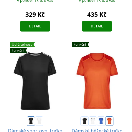
v pondělí 17. 8.
u vás
v pondělí 17. 8.
u vás
329 Kč
435 Kč
DETAIL
DETAIL
Udržitelnost
Funkční
Funkční
Dámské sportovní tričko
Dámské běžecké tričko