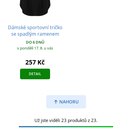
Dámské sportovní tričko
se spadlým ramenem
DO 6 DNŮ
v pondělí 17. 8.
u vás
257 Kč
DETAIL
NAHORU
Už jste viděli 23 produktů z 23.