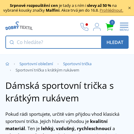
Srpnové rozpouštění cen
je tady a s ním i
slevy až 50 %
na
vybrané kousky značky
Malfini
. Akce trvá jen do 16.8.
Prohlédnout.
0
MENU
HLEDAT
Sportovní oblečení
Sportovní trička
Sportovní trička s krátkým rukávem
Dámská sportovní trička s
krátkým rukávem
Pokud rádi sportujete, určitě vám přijdou vhod klasická
sportovní trička. Jejich hlavní výhodou je
kvalitní
materiál
. Ten je
lehký, vzdušný, rychleschnoucí
a