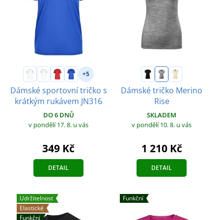
+5
Dámské sportovní tričko s
Dámské tričko Merino
krátkým rukávem JN316
Rise
DO 6 DNŮ
SKLADEM
v pondělí 17. 8.
u vás
v pondělí 10. 8.
u vás
349 Kč
1 210 Kč
DETAIL
DETAIL
Udržitelnost
Funkční
Elastické
Funkční