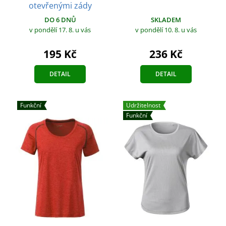
otevřenými zády
SKLADEM
DO 6 DNŮ
v pondělí 10. 8.
u vás
v pondělí 17. 8.
u vás
236 Kč
195 Kč
DETAIL
DETAIL
Funkční
Udržitelnost
Funkční