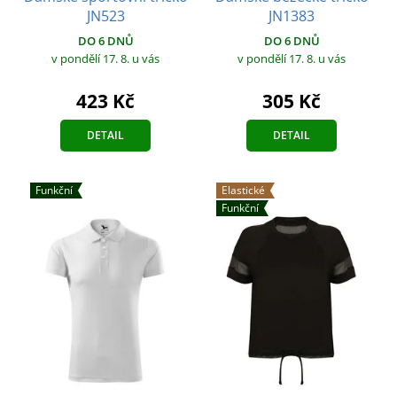
JN523
JN1383
DO 6 DNŮ
DO 6 DNŮ
v pondělí 17. 8.
u vás
v pondělí 17. 8.
u vás
423 Kč
305 Kč
DETAIL
DETAIL
Funkční
Elastické
Funkční