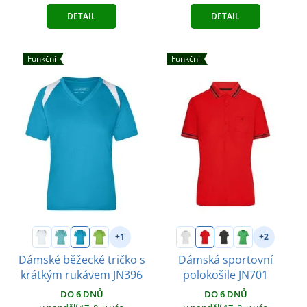
DETAIL
DETAIL
Funkční
Funkční
+1
+2
Dámské běžecké tričko s
Dámská sportovní
krátkým rukávem JN396
polokošile JN701
DO 6 DNŮ
DO 6 DNŮ