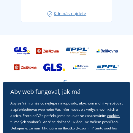
Oblíbené tričko City v hlavní roli: outfity pro každou
Kde nás najdete
příležitost!
Aby web fungoval, jak má
Aby se Vám u nás co nejlépe nakupovalo, abychom mohli vylepšovat
a zpřehledňovat web nebo Vás informovat o skvělých novinkách a
akcích. Proto od Vás potřebujeme souhlas se zpracováním
cookies
,
tj. malých souborů, které se dočasně ukládají ve Vašem prohlížeči.
Děkujeme, že nám kliknutím na tlačítko „Rozumím“ tento souhlas
Sledujte nás na sociálních sítích