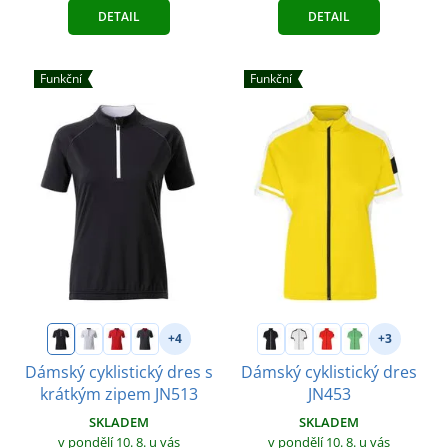
DETAIL
DETAIL
Funkční
Funkční
+4
+3
Dámský cyklistický dres s
Dámský cyklistický dres
krátkým zipem JN513
JN453
SKLADEM
SKLADEM
v pondělí 10. 8.
u vás
v pondělí 10. 8.
u vás