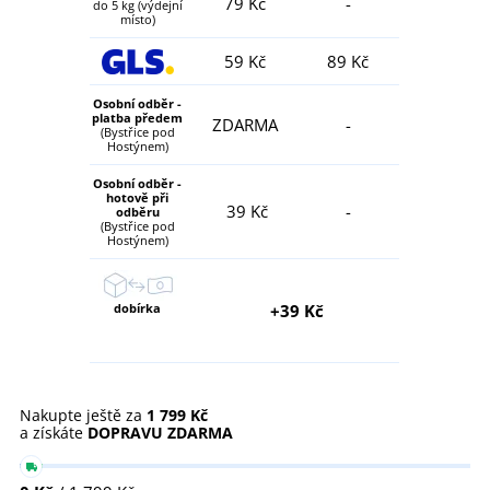
79 Kč
-
do 5 kg (výdejní
místo)
59 Kč
89 Kč
Osobní odběr -
platba předem
ZDARMA
-
(Bystřice pod
Hostýnem)
Osobní odběr -
hotově při
39 Kč
-
odběru
(Bystřice pod
Hostýnem)
dobírka
+39 Kč
Nakupte ještě za
1 799 Kč
a získáte
DOPRAVU ZDARMA