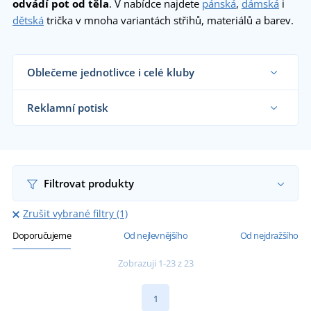
odvádí pot od těla
. V nabídce najdete
pánská
,
dámská
i
dětská
trička v mnoha variantách střihů, materiálů a barev.
Oblečeme jednotlivce i celé kluby
Dodáváme sportovní trička sportovním týmům,
klubům a organizacím i koncovým zákazníkům již
Reklamní potisk
od 1 kusu.
Chci vědět více
Na námi dodávaná sportovní trička vám
natiskneme motiv dle vašeho přání.
Chci vědět více
Filtrovat produkty
Zrušit vybrané filtry (1)
Doporučujeme
Od nejlevnějšího
Od nejdražšího
Zobrazuji 1-23 z 23
1