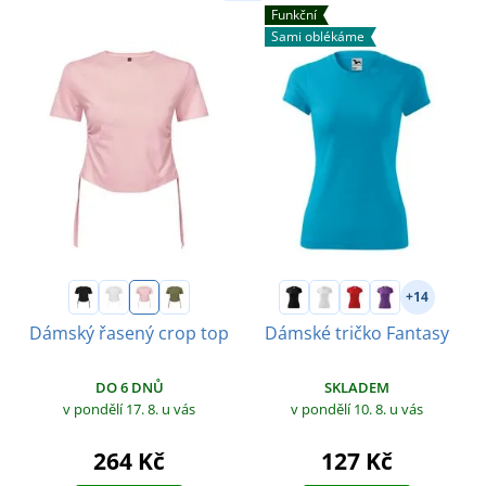
Funkční
Sami oblékáme
+14
Dámský řasený crop top
Dámské tričko Fantasy
DO 6 DNŮ
SKLADEM
v pondělí 17. 8.
u vás
v pondělí 10. 8.
u vás
264 Kč
127 Kč