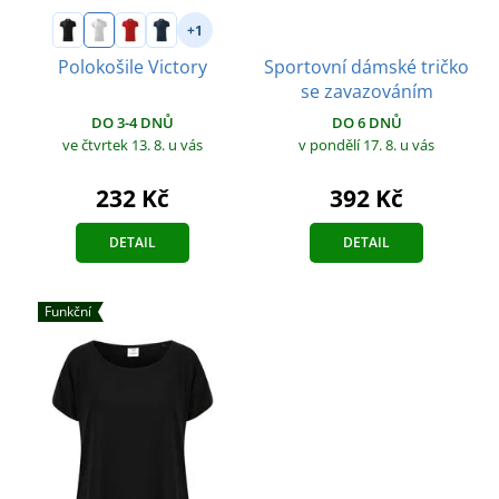
+1
Sportovní dámské tričko
Polokošile Victory
se zavazováním
DO 3-4 DNŮ
DO 6 DNŮ
ve čtvrtek 13. 8.
u vás
v pondělí 17. 8.
u vás
232 Kč
392 Kč
DETAIL
DETAIL
Funkční