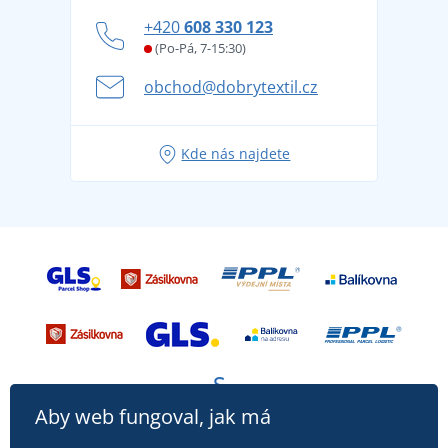
Zásady ochrany osobních údajů
Jak zvládnout horké letní dny v pohodě a bezpečí
+420
608 330 123
Affiliate
Věrnostní program BONTIS +
Letní dobrodružství začíná balením aneb připravte
(Po-Pá, 7-15:30)
Kariéra
se na dovolenou bez starostí
obchod@dobrytextil.cz
Tipy na svěží outfity pro pohodové léto
Oblíbené tričko City v hlavní roli: outfity pro každou
Kde nás najdete
příležitost!
Aby web fungoval, jak má