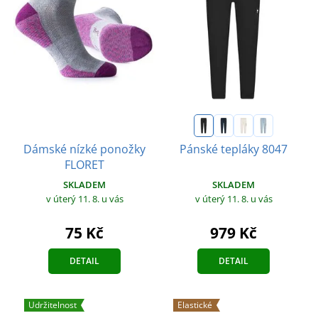
Dámské nízké ponožky
Pánské tepláky 8047
FLORET
SKLADEM
SKLADEM
v úterý 11. 8.
u vás
v úterý 11. 8.
u vás
75 Kč
979 Kč
DETAIL
DETAIL
Udržitelnost
Elastické