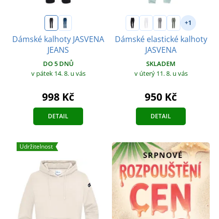
+1
Dámské kalhoty JASVENA
Dámské elastické kalhoty
JEANS
JASVENA
DO 5 DNŮ
SKLADEM
v pátek 14. 8.
u vás
v úterý 11. 8.
u vás
998 Kč
950 Kč
DETAIL
DETAIL
Udržitelnost