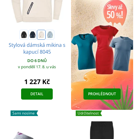
Stylová dámská mikina s
kapucí 8045
DO 6 DNŮ
v pondělí 17. 8.
u vás
1 227 Kč
DETAIL
PROHLÉDNOUT
Sami nosíme
Udržitelnost