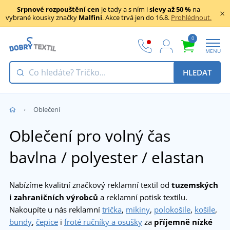
Srpnové rozpouštění cen
je tady a s ním i
slevy až 50 %
na
vybrané kousky značky
Malfini
. Akce trvá jen do 16.8.
Prohlédnout.
0
MENU
HLEDAT
Oblečení
Oblečení pro volný čas
bavlna / polyester / elastan
Nabízíme kvalitní značkový reklamní textil od
tuzemských
i zahraničních výrobců
a reklamní potisk textilu.
Nakoupíte u nás reklamní
trička
,
mikiny
,
polokošile
,
košile
,
bundy
,
čepice
i
froté ručníky a osušky
za
příjemně nízké