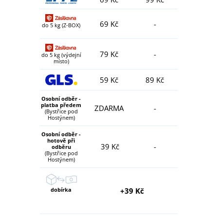
69 Kč
-
do 5 kg (Z-BOX)
79 Kč
-
do 5 kg (výdejní
místo)
59 Kč
89 Kč
Osobní odběr -
platba předem
ZDARMA
-
(Bystřice pod
Hostýnem)
Osobní odběr -
hotově při
39 Kč
-
odběru
(Bystřice pod
Hostýnem)
dobírka
+39 Kč