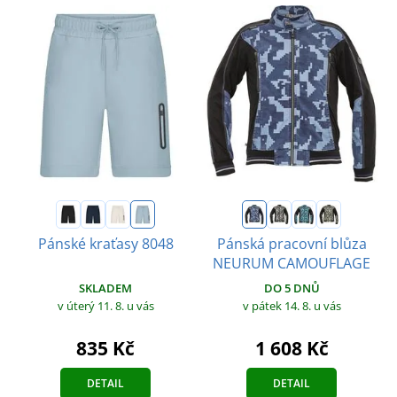
Pánské kraťasy 8048
Pánská pracovní blůza
NEURUM CAMOUFLAGE
SKLADEM
DO 5 DNŮ
v úterý 11. 8.
u vás
v pátek 14. 8.
u vás
835 Kč
1 608 Kč
DETAIL
DETAIL