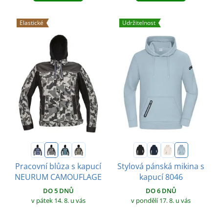
Elastické
Udržitelnost
Pracovní blůza s kapucí
Stylová pánská mikina s
NEURUM CAMOUFLAGE
kapucí 8046
DO 5 DNŮ
DO 6 DNŮ
v pátek 14. 8.
u vás
v pondělí 17. 8.
u vás