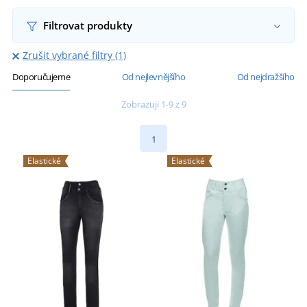
Filtrovat produkty
Zrušit vybrané filtry (1)
Doporučujeme
Od nejlevnějšího
Od nejdražšího
Zobrazuji 1-9 z 9
1
Elastické
Elastické