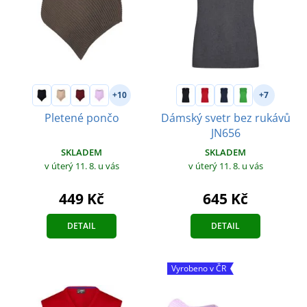
+10
+7
Pletené pončo
Dámský svetr bez rukávů
JN656
SKLADEM
SKLADEM
v úterý 11. 8.
u vás
v úterý 11. 8.
u vás
449 Kč
645 Kč
DETAIL
DETAIL
Vyrobeno v ČR