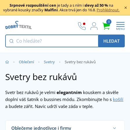
Srpnové rozpouštění cen
je tady a s ním i
slevy až 50 %
na
vybrané kousky značky
Malfini
. Akce trvá jen do 16.8.
Prohlédnout.
0
MENU
HLEDAT
Oblečení
Svetry
Svetry bez rukávů
Svetry bez rukávů
Svetr bez rukávů je velmi
elegantním
kouskem a skvěle
doplní váš šatník o bussines módu. Zkombinujte ho s
košilí
a budete zářit. Navíc udrží vaše záda v teple.
Oblečeme jednotlivce i firmy