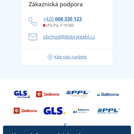
DobrýTextil pro firmy a organizace
Zákaznická podpora
Potisk a výšivka
tradicí od roku 1976
Blog
Zásady ochrany osobních údajů
Jak zvládnout horké letní dny v pohodě a bezpečí
+420
608 330 123
Affiliate
Věrnostní program BONTIS +
Letní dobrodružství začíná balením aneb připravte
(Po-Pá, 7-15:30)
Kariéra
se na dovolenou bez starostí
obchod@dobrytextil.cz
Tipy na svěží outfity pro pohodové léto
Oblíbené tričko City v hlavní roli: outfity pro každou
Kde nás najdete
příležitost!