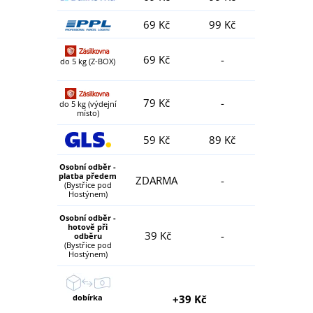
69 Kč
99 Kč
69 Kč
-
do 5 kg (Z-BOX)
79 Kč
-
do 5 kg (výdejní
místo)
59 Kč
89 Kč
Osobní odběr -
platba předem
ZDARMA
-
(Bystřice pod
Hostýnem)
Osobní odběr -
hotově při
39 Kč
-
odběru
(Bystřice pod
Hostýnem)
dobírka
+39 Kč