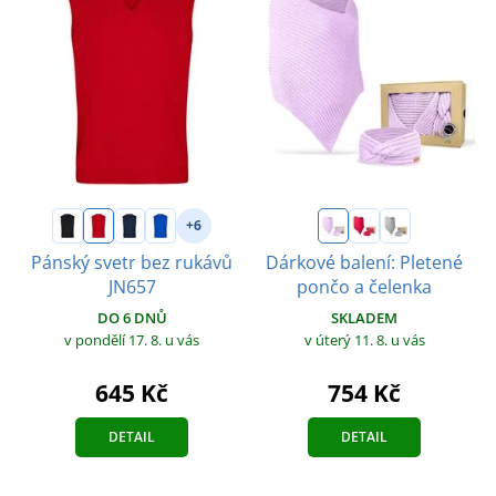
+6
Pánský svetr bez rukávů
Dárkové balení: Pletené
JN657
pončo a čelenka
DO 6 DNŮ
SKLADEM
v pondělí 17. 8.
u vás
v úterý 11. 8.
u vás
645 Kč
754 Kč
DETAIL
DETAIL