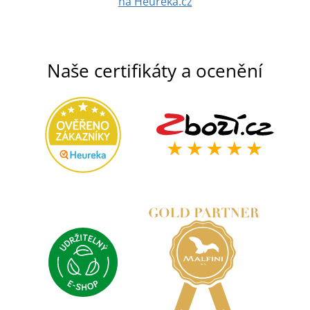
na Heuréka.cz
Naše certifikáty a ocenění