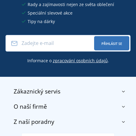
Rady a zajímavosti nejen ze světa oblečení
Speciální slevové akce
Tipy na dárky
PŘIHLÁSIT SE
Informace o
zpracování osobních údajů
.
Zákaznický servis
O naší firmě
Kontakt
Obchodní podmínky
Z naší poradny
O nás
Doprava a platba
Reference
Vrácení zboží a reklamace