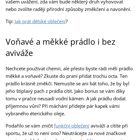
vašem uvážení, zda vám bude některý druh vyhovovat
nebo zvolíte raději přírodní způsoby změkčení a navonění.
Tip:
Jak prát dětské oblečení
?
Voňavé a měkké prádlo i bez
aviváže
Nechcete používat chemii, ale přesto byste rádi měli prádlo
měkké a voňavé? Zkuste do praní přidat trochu octa. Ten
prádlo krásně změkčí. Nemusíte se ani bát toho, že by byl
jeho štiplavý pach z prádla cítit. Jako bonus se vám díky
tomu v pračce neusadí vodní kámen. A jak prádlu dodat
příjemnou vůni? Při máchání přidejte pár kapek vámi
vybraného éterického oleje.
Podařilo se vám zničit
funkční oblečení
aviváží a cítíte při
sportu, že už to není ono? Neutrácejte za nové značkové