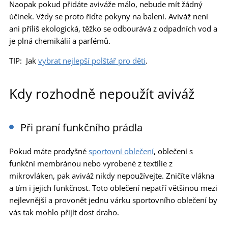
Naopak pokud přidáte aviváže málo, nebude mít žádný
účinek. Vždy se proto řiďte pokyny na balení. Aviváž není
ani příliš ekologická, těžko se odbourává z odpadních vod a
je plná chemikálií a parfémů.
TIP: Jak
vybrat nejlepší polštář pro děti
.
Kdy rozhodně nepoužít aviváž
Při praní funkčního prádla
Pokud máte prodyšné
sportovní oblečení
, oblečení s
funkční membránou nebo vyrobené z textilie z
mikrovláken, pak aviváž nikdy nepoužívejte. Zničíte vlákna
a tím i jejich funkčnost. Toto oblečení nepatří většinou mezi
nejlevnější a provonět jednu várku sportovního oblečení by
vás tak mohlo přijít dost draho.