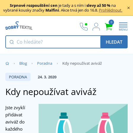
Srpnové rozpouštění cen
je tady a s ním i
slevy až 50 %
na
vybrané kousky značky
Malfini
. Akce trvá jen do 16.8.
Prohlédnout.
0
MENU
HLEDAT
Blog
Poradna
Kdy nepoužívat aviváž
PORADNA
24. 3. 2020
Kdy nepoužívat aviváž
Jste zvyklí
přidávat
aviváž do
každého