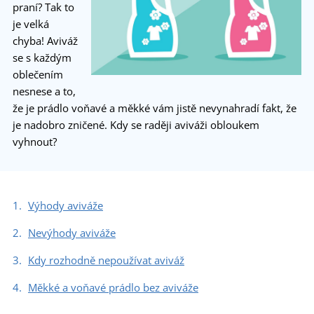
praní? Tak to
je velká
chyba! Aviváž
se s každým
oblečením
nesnese a to,
že je prádlo voňavé a měkké vám jistě nevynahradí fakt, že
je nadobro zničené. Kdy se raději aviváži obloukem
vyhnout?
Výhody aviváže
Nevýhody aviváže
Kdy rozhodně nepoužívat aviváž
Měkké a voňavé prádlo bez aviváže