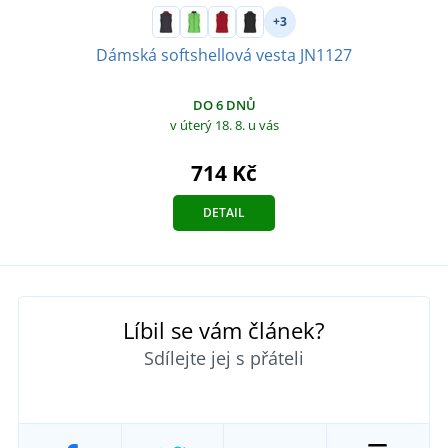
+3
Dámská softshellová vesta JN1127
DO 6 DNŮ
v úterý 18. 8.
u vás
714 Kč
DETAIL
Líbil se vám článek?
Sdílejte jej s přáteli