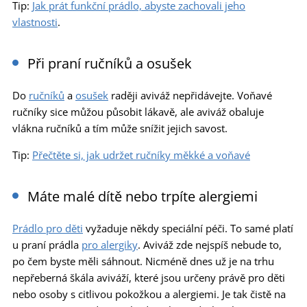
Tip:
Jak prát funkční prádlo, abyste zachovali jeho
vlastnosti
.
Při praní ručníků a osušek
Do
ručníků
a
osušek
raději aviváž nepřidávejte. Voňavé
ručníky sice můžou působit lákavě, ale aviváž obaluje
vlákna ručníků a tím může snížit jejich savost.
Tip:
Přečtěte si, jak udržet ručníky měkké a voňavé
Máte malé dítě nebo trpíte alergiemi
Prádlo pro děti
vyžaduje někdy speciální péči. To samé platí
u praní prádla
pro alergiky
. Aviváž zde nejspíš nebude to,
po čem byste měli sáhnout. Nicméně dnes už je na trhu
nepřeberná škála aviváží, které jsou určeny právě pro děti
nebo osoby s citlivou pokožkou a alergiemi. Je tak čistě na