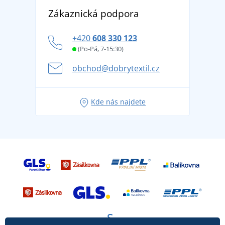
Objevte TEE JAYS - prémiovou dánskou značku s
DobrýTextil pro firmy a organizace
Zákaznická podpora
Potisk a výšivka
tradicí od roku 1976
Blog
Zásady ochrany osobních údajů
Jak zvládnout horké letní dny v pohodě a bezpečí
+420
608 330 123
Affiliate
Věrnostní program BONTIS +
Letní dobrodružství začíná balením aneb připravte
(Po-Pá, 7-15:30)
Kariéra
se na dovolenou bez starostí
obchod@dobrytextil.cz
Tipy na svěží outfity pro pohodové léto
Oblíbené tričko City v hlavní roli: outfity pro každou
Kde nás najdete
příležitost!