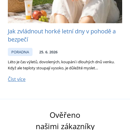
Jak zvládnout horké letní dny v pohodě a
bezpečí
PORADNA
25. 6. 2026
Léto je čas výletů, dovolených, koupání i dlouhých dnů venku.
D
Když ale teploty stoupají vysoko, je důležité myslet…
p
Číst více
Č
Ověřeno
našimi zákazníky