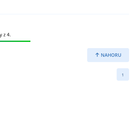
y z 4.
NAHORU
1