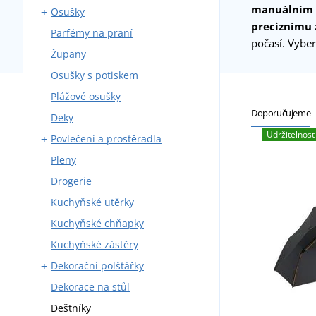
manuálním 
Osušky
preciznímu
Parfémy na praní
Osušky s potiskem
počasí. Vyber
Župany
Dětská ponča
Osušky s potiskem
Plážové osušky
Doporučujeme
Deky
Udržitelnost
Povlečení a prostěradla
Pleny
Bavlněná povlečení
Drogerie
Krepová povlečení
Kuchyňské utěrky
Mikroplyšová povlečení
Kuchyňské chňapky
Prostěradla
Kuchyňské zástěry
Dětská povlečení
Dekorační polštářky
Damašková povlečení
Dekorace na stůl
Povlečení bavlněný satén
Povlaky na polštářky
Deštníky
Polštářky s potiskem