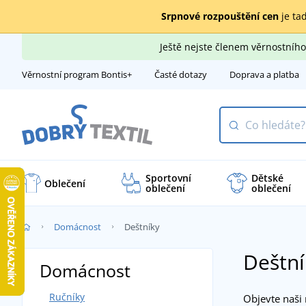
Srpnové rozpouštění cen
je tad
Ještě nejste členem věrnostní
Věrnostní program Bontis+
Časté dotazy
Doprava a platba
Sportovní
Dětské
Oblečení
oblečení
oblečení
Domácnost
Deštníky
Deštní
Domácnost
Ručníky
Objevte naši 