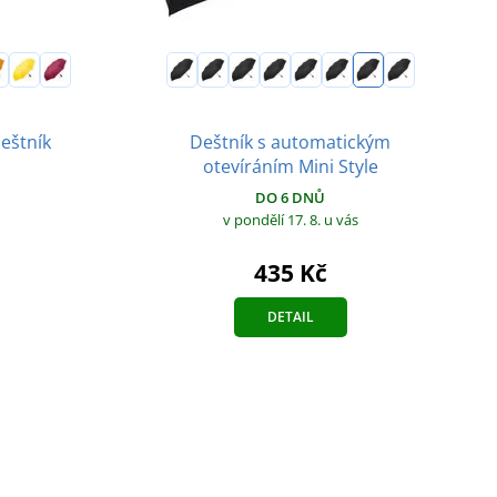
Deštník s automatickým
eštník
otevíráním Mini Style
DO 6 DNŮ
v pondělí 17. 8.
u vás
435 Kč
DETAIL