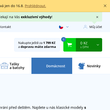
rvá jen do 16.8.
Prohlédnout.
čekají na Vás
exkluzivní výhody
!
Kontakt
Můj účet
0
0 Kč
Nakupte ještě za
1 799 Kč
a
dopravu máte zdarma
s DPH
Tašky
Domácnost
Novinky
a batohy
chrání před deštěm. Najdete u nás klasické modely
s