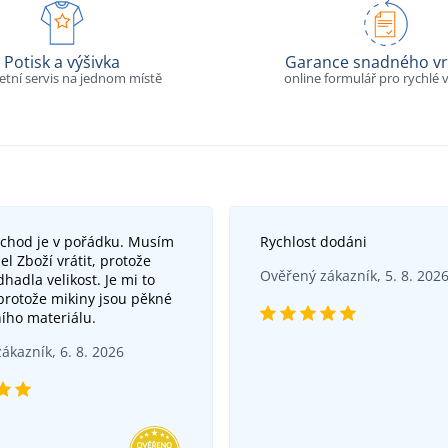
Potisk a výšivka
Garance snadného vr
tní servis na jednom místě
online formulář pro rychlé v
bchod je v pořádku. Musím
Rychlost dodáni
el Zboží vrátit, protože
Ověřený zákazník, 5. 8. 202
hadla velikost. Je mi to
 protože mikiny jsou pěkné
ního materiálu.
ákazník, 6. 8. 2026