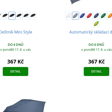
Deštník Mini Style
Automatický skládací d
DO 6 DNŮ
DO 6 DNŮ
v pondělí 17. 8.
u vás
v pondělí 17. 8.
u vás
367 Kč
367 Kč
DETAIL
DETAIL