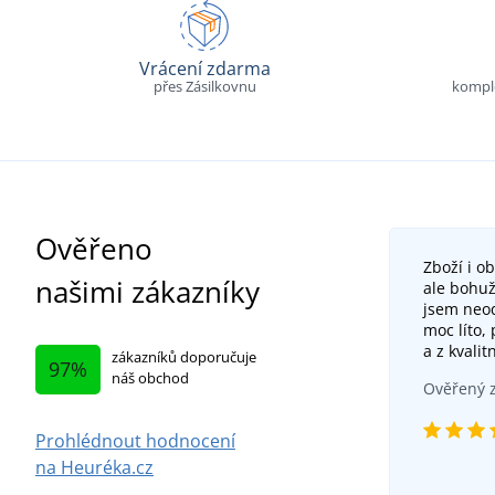
Vrácení zdarma
přes Zásilkovnu
komple
Ověřeno
Zboží i o
našimi zákazníky
ale bohuž
jsem neod
moc líto,
a z kvalit
zákazníků doporučuje
97%
náš obchod
Ověřený z
Prohlédnout hodnocení
na Heuréka.cz