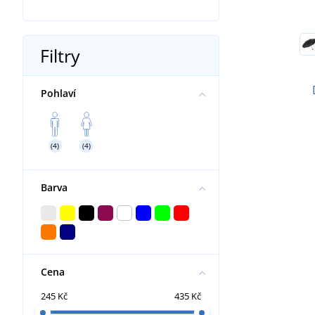
Filtry
Pohlaví
(4)
(4)
Barva
Cena
245 Kč
435 Kč