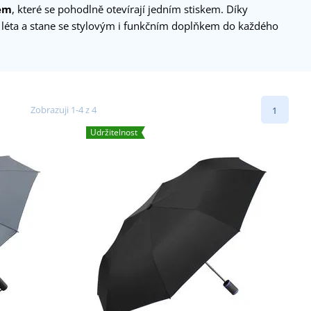
em
, které se pohodlně otevírají jedním stiskem. Díky
 léta a stane se stylovým i funkčním doplňkem do každého
Zobrazuji 1-4 z 4
1
Udržitelnost