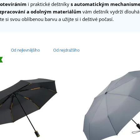
otevíráním
i praktické deštníky
s automatickým mechanism
 zpracování a odolným materiálům
vám deštník vydrží dlouhá
te si svou oblíbenou barvu a užijte si i deštivé počasí.
Od nejlevnějšího
Od nejdražšího