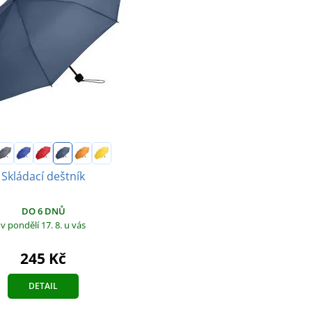
Skládací deštník
DO 6 DNŮ
v pondělí 17. 8.
u vás
245 Kč
DETAIL