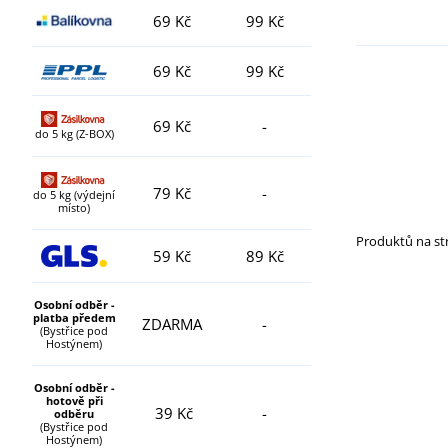
69 Kč
99 Kč
69 Kč
99 Kč
69 Kč
-
do 5 kg (Z-BOX)
79 Kč
-
do 5 kg (výdejní
místo)
Produktů na s
59 Kč
89 Kč
Osobní odběr -
platba předem
ZDARMA
-
(Bystřice pod
Hostýnem)
Osobní odběr -
hotově při
39 Kč
-
odběru
(Bystřice pod
Hostýnem)