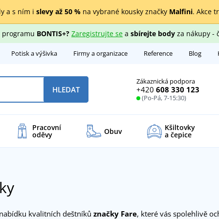
y a s ním i
slevy až 50 %
na vybrané kousky značky
Malfini
. Akce t
ho programu
BONTIS+?
Zaregistrujte se
a
sbírejte body
za nákupy - 
Potisk a výšivka
Firmy a organizace
Reference
Blog
Zákaznická podpora
+420
608 330 123
HLEDAT
(Po-Pá, 7-15:30)
Pracovní
Kšiltovky
Obuv
oděvy
a čepice
ky
nabídku kvalitních deštníků
značky Fare
, které vás spolehlivě o