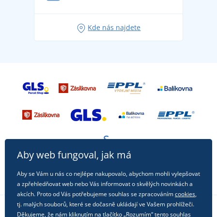
Tipy na svěží outfity pro pohodové léto
Oblíbené tričko City v hlavní roli: outfity pro každou
Kde nás najdete
příležitost!
Aby web fungoval, jak má
Aby se Vám u nás co nejlépe nakupovalo, abychom mohli vylepšovat
a zpřehledňovat web nebo Vás informovat o skvělých novinkách a
akcích. Proto od Vás potřebujeme souhlas se zpracováním
cookies
,
tj. malých souborů, které se dočasně ukládají ve Vašem prohlížeči.
Děkujeme, že nám kliknutím na tlačítko „Rozumím“ tento souhlas