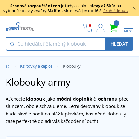
Srpnové rozpouštění cen
je tady a s ním i
slevy až 50 %
na
vybrané kousky značky
Malfini
. Akce trvá jen do 16.8.
Prohlédnout.
0
MENU
HLEDAT
Kšiltovky a čepice
Klobouky
Klobouky army
Ať chcete
klobouk
jako
módní doplněk
či
ochranu
před
sluncem, oboje schvalujeme. Letní děrovaný klobouk se
bude skvěle hodit na pláž k plavkám, bavlněné klobouky
zase perfektně doladí váš každodenní outfit.