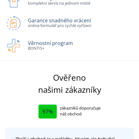
kompletní servis na jednom místě
Garance snadného vrácení
online formulář pro rychlé vyřízení
Věrnostní program
BONTIS+
Ověřeno
našimi zákazníky
zákazníků doporučuje
97%
náš obchod
Zboží i obchod je v pořádku. Musím ale bohužel