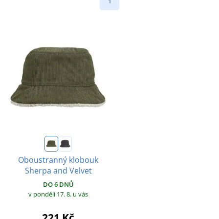
1
Oboustranný klobouk
Sherpa and Velvet
DO 6 DNŮ
v pondělí 17. 8.
u vás
221 Kč