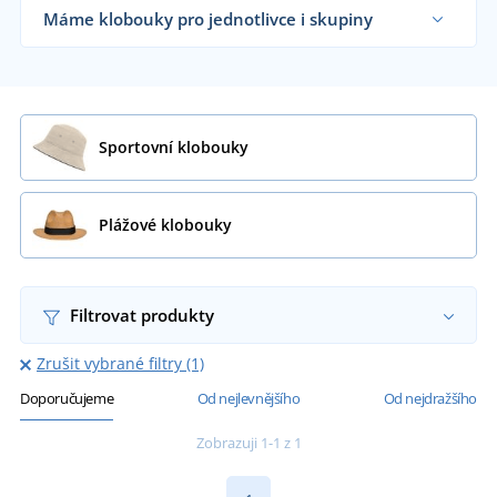
Máme klobouky pro jednotlivce i skupiny
Dodáváme klobouky reklamním agenturám,
zahrádkářům, školám i koncovým zákazníkům již
od 1 kusu.
Chci vědět více
Sportovní klobouky
Plážové klobouky
Filtrovat produkty
Zrušit vybrané filtry (1)
Doporučujeme
Od nejlevnějšího
Od nejdražšího
Zobrazuji 1-1 z 1