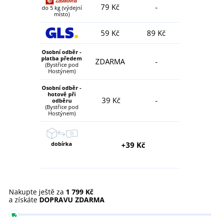
79 Kč
-
do 5 kg (výdejní
místo)
59 Kč
89 Kč
Osobní odběr -
platba předem
ZDARMA
-
(Bystřice pod
Hostýnem)
Osobní odběr -
hotově při
39 Kč
-
odběru
(Bystřice pod
Hostýnem)
dobírka
+39 Kč
Nakupte ještě za
1 799 Kč
a získáte
DOPRAVU ZDARMA