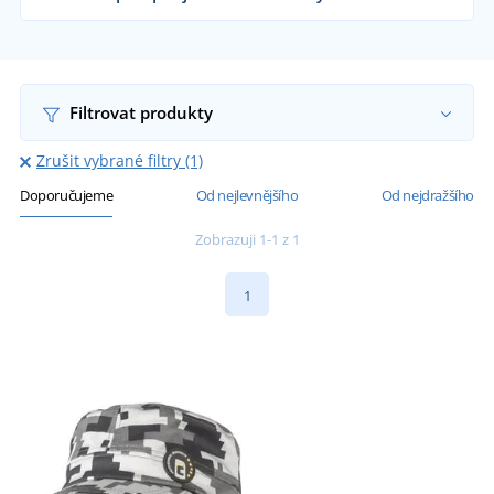
Dodáváme čepice reklamním agenturám,
sportovním klubům, firmám i koncovým
zákazníkům již od 1 kusu.
Chci vědět více
Filtrovat produkty
Zrušit vybrané filtry (1)
Doporučujeme
Od nejlevnějšího
Od nejdražšího
Zobrazuji 1-1 z 1
1