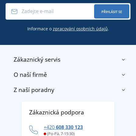
PŘIHLÁSIT SE
Informace o
zpracování osobních údajů
.
Zákaznický servis
O naší firmě
Kontakt
Obchodní podmínky
Z naší poradny
O nás
Doprava a platba
Reference
Vrácení zboží a reklamace
Objevte TEE JAYS - prémiovou dánskou značku s
DobrýTextil pro firmy a organizace
Zákaznická podpora
Potisk a výšivka
tradicí od roku 1976
Blog
Zásady ochrany osobních údajů
Jak zvládnout horké letní dny v pohodě a bezpečí
+420
608 330 123
Affiliate
Věrnostní program BONTIS +
Letní dobrodružství začíná balením aneb připravte
(Po-Pá, 7-15:30)
Kariéra