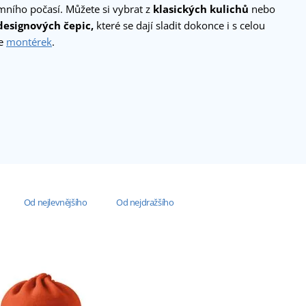
mního počasí. Můžete si vybrat z
klasických kulichů
nebo
esignových čepic,
které se dají sladit dokonce i s celou
ce
montérek
.
Od nejlevnějšího
Od nejdražšího