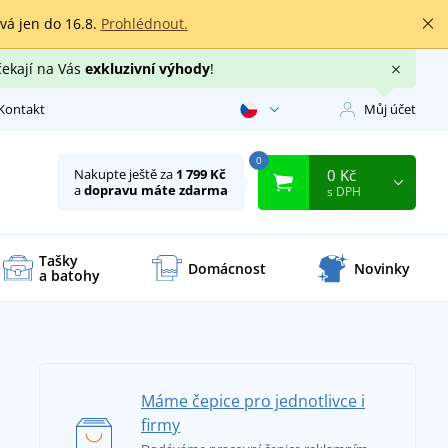
rvá jen do 16.8.
Prohlédnout.
čekají na Vás
exkluzivní výhody
!
Kontakt
Můj účet
0
0 Kč
Nakupte ještě za
1 799 Kč
a
dopravu máte zdarma
s DPH
Tašky
Domácnost
Novinky
a batohy
Máme čepice pro jednotlivce i
firmy