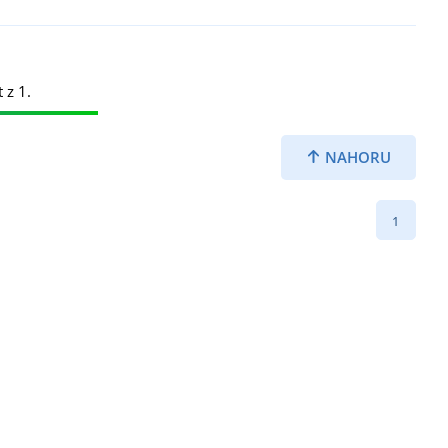
 z 1.
NAHORU
1