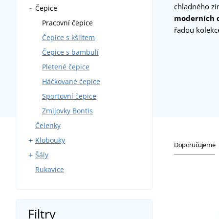
chladného zi
Čepice
S rovným kšiltem
moderních d
Sportovní
Pracovní čepice
řadou kolek
Bez zapínání
Čepice s kšiltem
Reklamní
Čepice s bambulí
Pletené čepice
Háčkované čepice
Sportovní čepice
Zmijovky Bontis
Čelenky
Klobouky
Doporučujeme
Šály
Sportovní klobouky
Rukavice
Plážové klobouky
Pletené
Kruhové
Velké
Filtry