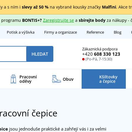
y a s ním i
slevy až 50 %
na vybrané kousky značky
Malfini
. Akce t
ho programu
BONTIS+?
Zaregistrujte se
a
sbírejte body
za nákupy - 
Potisk a výšivka
Firmy a organizace
Reference
Blog
Zákaznická podpora
+420
608 330 123
HLEDAT
(Po-Pá, 7-15:30)
Pracovní
Kšiltovky
Obuv
oděvy
a čepice
pracovní čepice
pice
jsou jednoduše praktické a zahřejí vás i za velmi