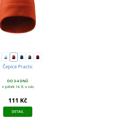
Čepice Practic
DO 3-4 DNŮ
v pátek 14. 8.
u vás
111 Kč
DETAIL