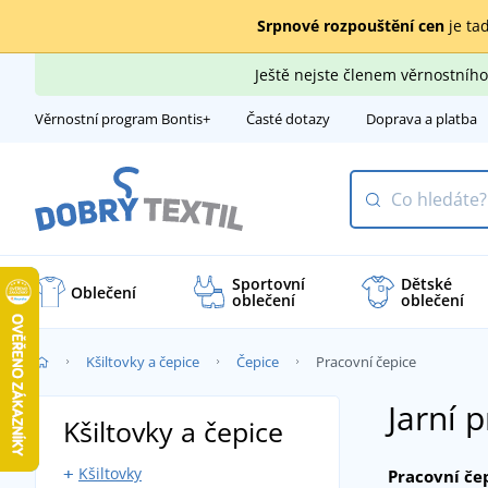
Srpnové rozpouštění cen
je tad
Ještě nejste členem věrnostní
Věrnostní program Bontis+
Časté dotazy
Doprava a platba
Sportovní
Dětské
Oblečení
oblečení
oblečení
Kšiltovky a čepice
Čepice
Pracovní čepice
Jarní 
Kšiltovky a čepice
Kšiltovky
Pracovní če