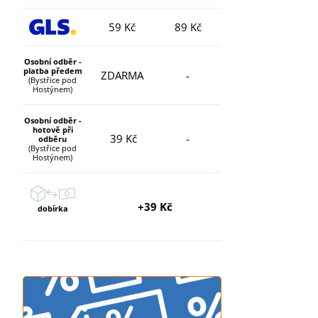
59 Kč
89 Kč
Osobní odběr -
platba předem
ZDARMA
-
(Bystřice pod
Hostýnem)
Osobní odběr -
hotově při
39 Kč
-
odběru
(Bystřice pod
Hostýnem)
+39 Kč
dobírka