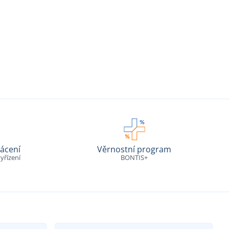
ácení
Věrnostní program
yřízení
BONTIS+