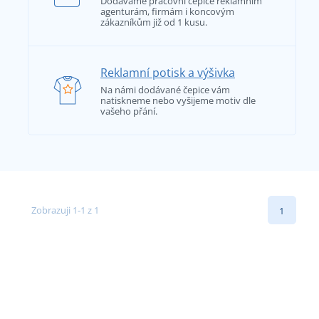
Dodáváme pracovní čepice reklamním
agenturám, firmám i koncovým
zákazníkům již od 1 kusu.
Reklamní potisk a výšivka
Na námi dodávané čepice vám
natiskneme nebo vyšijeme motiv dle
vašeho přání.
Zobrazuji 1-1 z 1
1