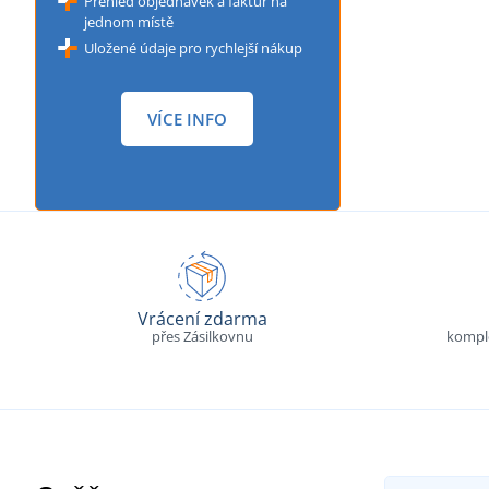
Přehled objednávek a faktur na
jednom místě
Uložené údaje pro rychlejší nákup
VÍCE INFO
Vrácení zdarma
přes Zásilkovnu
komple