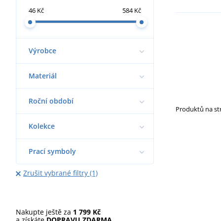
46 Kč
584 Kč
Výrobce
Materiál
Roční období
Produktů na s
Kolekce
Prací symboly
Zrušit vybrané filtry (1)
Nakupte ještě za
1 799 Kč
a získáte
DOPRAVU ZDARMA