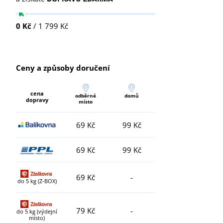
0 Kč
/ 1 799 Kč
Ceny a způsoby doručení
cena
odběrné
domů
dopravy
místo
69 Kč
99 Kč
69 Kč
99 Kč
69 Kč
-
do 5 kg (Z-BOX)
79 Kč
-
do 5 kg (výdejní
místo)