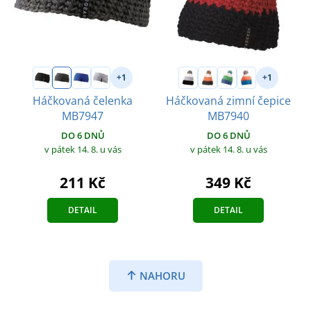
+1
+1
Háčkovaná čelenka
Háčkovaná zimní čepice
MB7947
MB7940
DO 6 DNŮ
DO 6 DNŮ
v pátek 14. 8.
u vás
v pátek 14. 8.
u vás
211 Kč
349 Kč
DETAIL
DETAIL
NAHORU