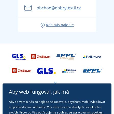
se na dovolenou bez starostí
obchod@dobrytextil.cz
Tipy na svěží outfity pro pohodové léto
Oblíbené tričko City v hlavní roli: outfity pro každou
Kde nás najdete
příležitost!
Aby web fungoval, jak má
Aby se Vám u nás co nejlépe nakupovalo, abychom mohli vylepšovat
a zpřehledňovat web nebo Vás informovat o skvělých novinkách a
akcích. Proto od Vás potřebujeme souhlas se zpracováním
cookies
,