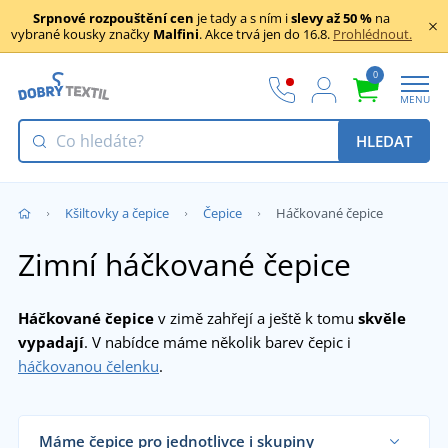
Srpnové rozpouštění cen
je tady a s ním i
slevy až 50 %
na
vybrané kousky značky
Malfini
. Akce trvá jen do 16.8.
Prohlédnout.
0
MENU
HLEDAT
Kšiltovky a čepice
Čepice
Háčkované čepice
Zimní háčkované čepice
Háčkované čepice
v zimě zahřejí a ještě k tomu
skvěle
vypadají
. V nabídce máme několik barev čepic i
háčkovanou čelenku
.
Máme čepice pro jednotlivce i skupiny