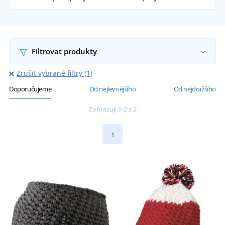
Dodáváme čepice reklamním agenturám, firmám,
školám i koncovým zákazníkům již od 1 kusu.
Chci vědět více
Filtrovat produkty
Zrušit vybrané filtry (1)
Doporučujeme
Od nejlevnějšího
Od nejdražšího
Zobrazuji 1-2 z 2
1