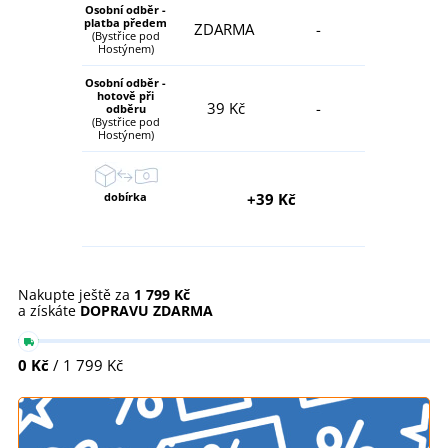
Osobní odběr -
platba předem
ZDARMA
-
(Bystřice pod
Hostýnem)
Osobní odběr -
hotově při
39 Kč
-
odběru
(Bystřice pod
Hostýnem)
dobírka
+39 Kč
Nakupte ještě za
1 799 Kč
a získáte
DOPRAVU ZDARMA
0 Kč
/ 1 799 Kč