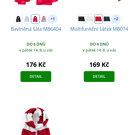
+1
+2
Bavlněná šála MB6404
Multifunkční šátek MB074
DO 6 DNŮ
DO 6 DNŮ
v pátek 14. 8.
u vás
v pátek 14. 8.
u vás
176 Kč
169 Kč
DETAIL
DETAIL