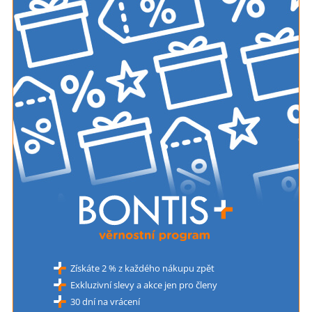
Získáte 2 % z každého nákupu zpět
Exkluzivní slevy a akce jen pro členy
30 dní na vrácení