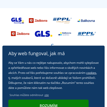
Aby web fungoval, jak má
Aby se Vám u nás co nejlépe nakupovalo, abychom mohli vylepšovat
a zpřehledňovat web nebo Vás informovat o skvělých novinkách a
akcích. Proto od Vás potřebujeme souhlas se zpracováním
cookies
,
tj. malých souborů, které se dočasně ukládají ve Vašem prohlížeči.
Děkujeme, že nám kliknutím na tlačítko „Rozumím“ tento souhlas
Sledujte nás na sociálních sítích
dáte a pomůžete nám tak web zlepšovat.
Souhlas můžete odmítnout
zde
ROZUMÍM