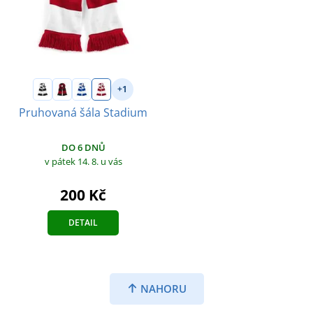
+1
Pruhovaná šála Stadium
DO 6 DNŮ
v pátek 14. 8.
u vás
200 Kč
DETAIL
NAHORU