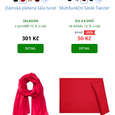
Dámská pletená šála tunel
Multifunkční šátek Twister
SKLADEM
DO 3-4 DNŮ
v pondělí 10. 8.
u vás
ve středu 12. 8.
u vás
67 Kč
-25%
301 Kč
50 Kč
DETAIL
DETAIL