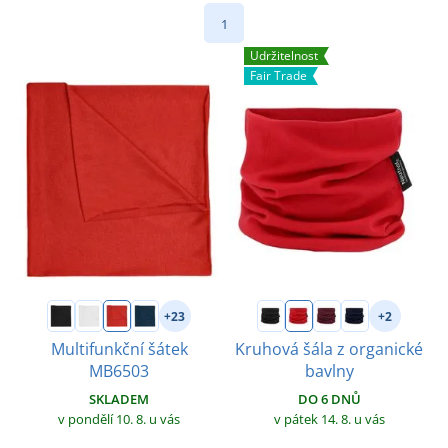
1
Udržitelnost
Fair Trade
+23
+2
Multifunkční šátek
Kruhová šála z organické
MB6503
bavlny
SKLADEM
DO 6 DNŮ
v pondělí 10. 8.
u vás
v pátek 14. 8.
u vás