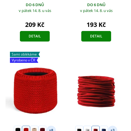
DO 6 DNŮ
DO 6 DNŮ
v pátek 14. 8.
u vás
v pátek 14. 8.
u vás
209 Kč
193 Kč
DETAIL
DETAIL
Sami oblékáme
Vyrobeno v ČR
+8
+3