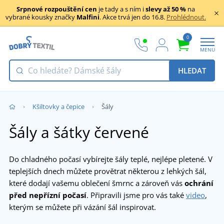
Srpnové rozpouštění cen
je tady a s ním i
slevy až 50 %
na
vybrané kousky značky
Malfini
. Akce trvá jen do 16.8.
Prohlédnout.
0
MENU
HLEDAT
Kšiltovky a čepice
Šály
Šály a šátky červené
Do chladného počasí vybírejte šály teplé, nejlépe pletené. V
teplejších dnech můžete provětrat některou z lehkých šál,
které dodají vašemu oblečení šmrnc a zároveň vás
ochrání
před nepřízní počasí
. Připravili jsme pro vás také
video
,
kterým se můžete při vázání šál inspirovat.