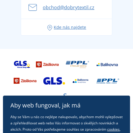
se na dovolenou bez starostí
obchod@dobrytextil.cz
Tipy na svěží outfity pro pohodové léto
Oblíbené tričko City v hlavní roli: outfity pro každou
Kde nás najdete
příležitost!
Aby web fungoval, jak má
Aby se Vám u nás co nejlépe nakupovalo, abychom mohli vylepšovat
a zpřehledňovat web nebo Vás informovat o skvělých novinkách a
akcích. Proto od Vás potřebujeme souhlas se zpracováním
cookies
,