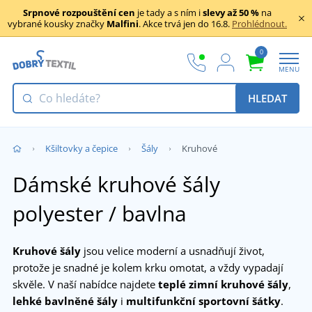
Srpnové rozpouštění cen
je tady a s ním i
slevy až 50 %
na
vybrané kousky značky
Malfini
. Akce trvá jen do 16.8.
Prohlédnout.
0
MENU
HLEDAT
Kšiltovky a čepice
Šály
Kruhové
Dámské kruhové šály
polyester / bavlna
Kruhové šály
jsou velice moderní a usnadňují život,
protože je snadné je kolem krku omotat, a vždy vypadají
skvěle. V naší nabídce najdete
teplé zimní kruhové šály
,
lehké bavlněné šály
i
multifunkční sportovní šátky
.