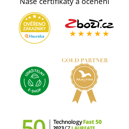
Naše certifikáty a ocenění