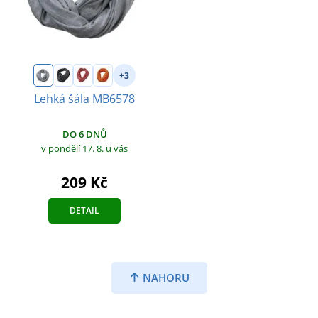
+3
Lehká šála MB6578
DO 6 DNŮ
v pondělí 17. 8.
u vás
209 Kč
DETAIL
NAHORU