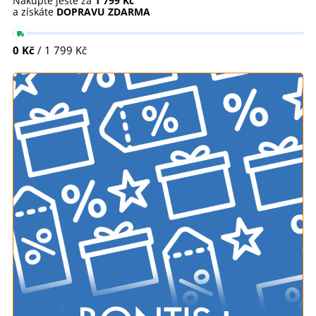
Nakupte ještě za
1 799 Kč
a získáte
DOPRAVU ZDARMA
0 Kč
/ 1 799 Kč