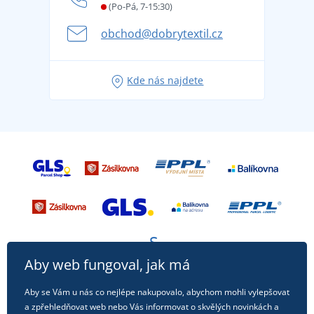
Letní dobrodružství začíná balením aneb připravte
(Po-Pá, 7-15:30)
Kariéra
se na dovolenou bez starostí
obchod@dobrytextil.cz
Tipy na svěží outfity pro pohodové léto
Oblíbené tričko City v hlavní roli: outfity pro každou
Kde nás najdete
příležitost!
Aby web fungoval, jak má
Aby se Vám u nás co nejlépe nakupovalo, abychom mohli vylepšovat
a zpřehledňovat web nebo Vás informovat o skvělých novinkách a