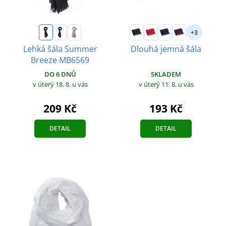
+3
Lehká šála Summer
Dlouhá jemná šála
Breeze MB6569
SKLADEM
DO 6 DNŮ
v úterý 11. 8.
u vás
v úterý 18. 8.
u vás
193 Kč
209 Kč
DETAIL
DETAIL