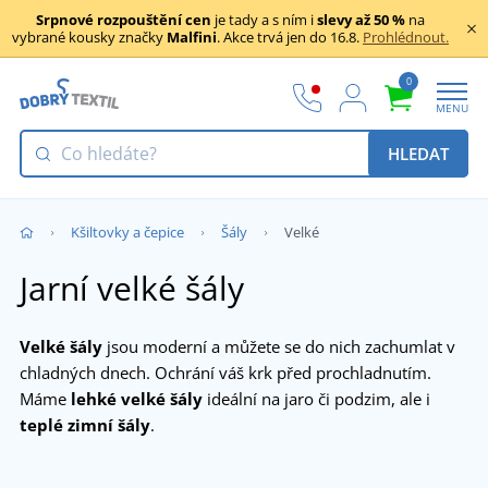
Srpnové rozpouštění cen
je tady a s ním i
slevy až 50 %
na
vybrané kousky značky
Malfini
. Akce trvá jen do 16.8.
Prohlédnout.
0
MENU
HLEDAT
Kšiltovky a čepice
Šály
Velké
Jarní velké šály
Velké šály
jsou moderní a můžete se do nich zachumlat v
chladných dnech. Ochrání váš krk před prochladnutím.
Máme
lehké velké šály
ideální na jaro či podzim, ale i
teplé zimní šály
.