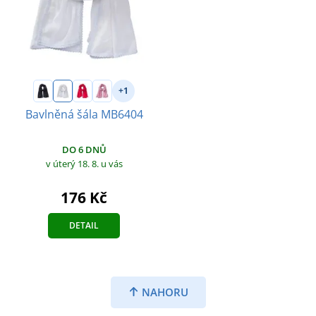
+1
Bavlněná šála MB6404
DO 6 DNŮ
v úterý 18. 8.
u vás
176 Kč
DETAIL
NAHORU