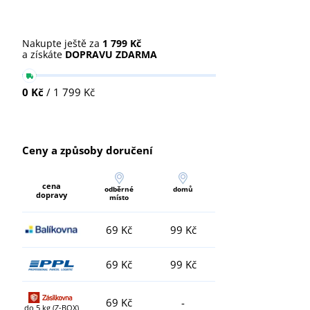
Nakupte ještě za
1 799 Kč
a získáte
DOPRAVU ZDARMA
0 Kč
/ 1 799 Kč
Ceny a způsoby doručení
cena
odběrné
domů
dopravy
místo
69 Kč
99 Kč
69 Kč
99 Kč
69 Kč
-
do 5 kg (Z-BOX)