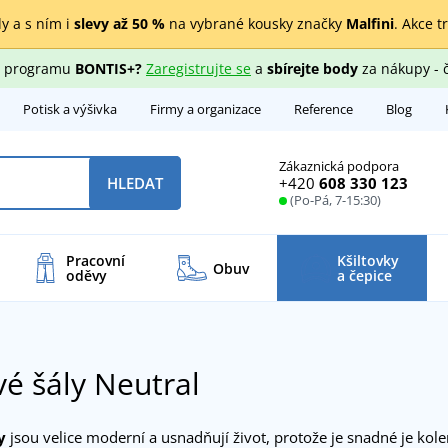
y a s ním i
slevy až 50 %
na vybrané kousky značky
Malfini
. Akce t
ho programu
BONTIS+?
Zaregistrujte se
a
sbírejte body
za nákupy - 
Potisk a výšivka
Firmy a organizace
Reference
Blog
Zákaznická podpora
+420
608 330 123
HLEDAT
(Po-Pá, 7-15:30)
Pracovní
Kšiltovky
Obuv
oděvy
a čepice
é šály Neutral
y
jsou velice moderní a usnadňují život, protože je snadné je kol