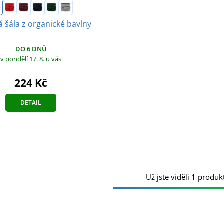
 šála z organické bavlny
DO 6 DNŮ
v pondělí 17. 8.
u vás
224 Kč
DETAIL
Už jste viděli 1 produkt