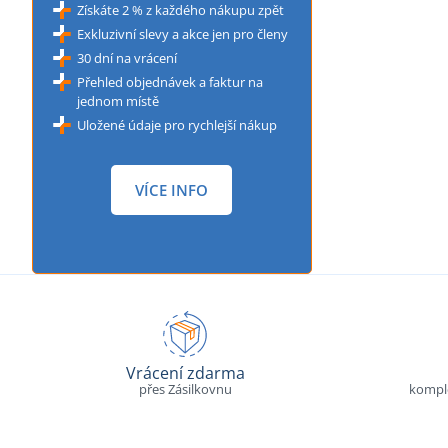
Získáte 2 % z každého nákupu zpět
Exkluzivní slevy a akce jen pro členy
30 dní na vrácení
Přehled objednávek a faktur na
jednom místě
Uložené údaje pro rychlejší nákup
VÍCE INFO
Vrácení zdarma
přes Zásilkovnu
komple