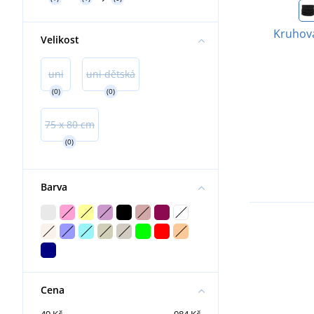
Kruhová
Velikost
uni
uni dětská
(0)
(0)
75 x 80 cm
(0)
Barva
Cena
49 Kč
984 Kč