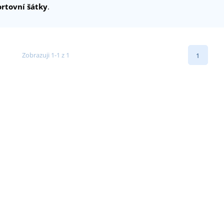
rtovní šátky
.
Zobrazuji 1-1 z 1
1