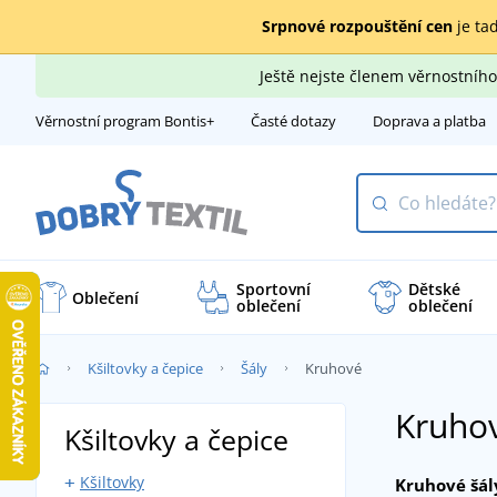
Srpnové rozpouštění cen
je tad
Ještě nejste členem věrnostní
Věrnostní program Bontis+
Časté dotazy
Doprava a platba
Sportovní
Dětské
Oblečení
oblečení
oblečení
Kšiltovky a čepice
Šály
Kruhové
Kruhov
Kšiltovky a čepice
Kšiltovky
Kruhové šál