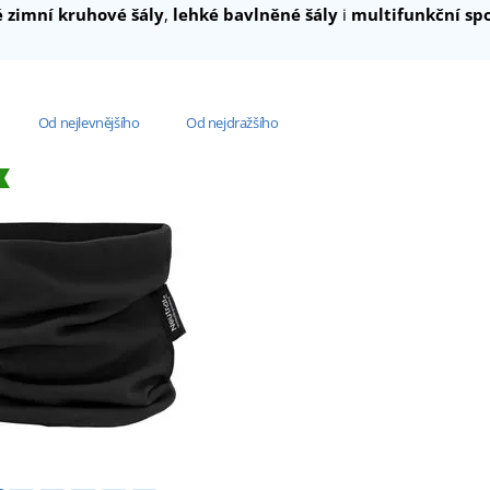
é zimní kruhové šály
,
lehké bavlněné šály
i
multifunkční spo
Od nejlevnějšího
Od nejdražšího