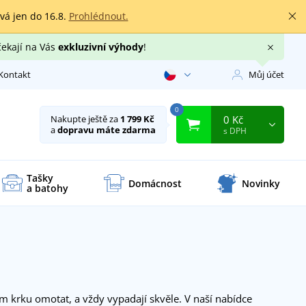
rvá jen do 16.8.
Prohlédnout.
čekají na Vás
exkluzivní výhody
!
Kontakt
Můj účet
0
0 Kč
Nakupte ještě za
1 799 Kč
a
dopravu máte zdarma
s DPH
Tašky
Domácnost
Novinky
a batohy
em krku omotat, a vždy vypadají skvěle. V naší nabídce