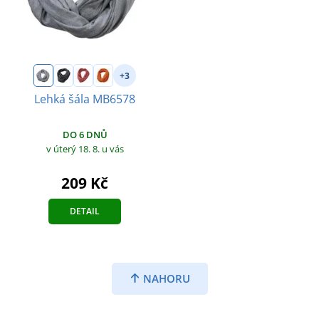
+3
Lehká šála MB6578
DO 6 DNŮ
v úterý 18. 8.
u vás
209 Kč
DETAIL
NAHORU