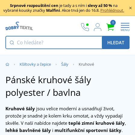
Srpnové rozpouštění cen
je tady a s ním i
slevy až 50 %
na
vybrané kousky značky
Malfini
. Akce trvá jen do 16.8.
Prohlédnout.
0
MENU
HLEDAT
Kšiltovky a čepice
Šály
Kruhové
Pánské kruhové šály
polyester / bavlna
Kruhové šály
jsou velice moderní a usnadňují život,
protože je snadné je kolem krku omotat, a vždy vypadají
skvěle. V naší nabídce najdete
teplé zimní kruhové šály
,
lehké bavlněné šály
i
multifunkční sportovní šátky
.