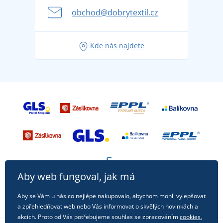
se na dovolenou bez starostí
obchod@dobrytextil.cz
Tipy na svěží outfity pro pohodové léto
Oblíbené tričko City v hlavní roli: outfity pro každou
Kde nás najdete
příležitost!
Aby web fungoval, jak má
Aby se Vám u nás co nejlépe nakupovalo, abychom mohli vylepšovat
a zpřehledňovat web nebo Vás informovat o skvělých novinkách a
akcích. Proto od Vás potřebujeme souhlas se zpracováním
cookies
,