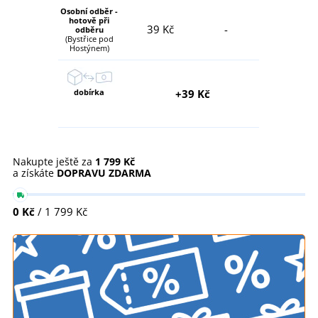
Osobní odběr -
hotově při
39 Kč
-
odběru
(Bystřice pod
Hostýnem)
dobírka
+39 Kč
Nakupte ještě za
1 799 Kč
a získáte
DOPRAVU ZDARMA
0 Kč
/ 1 799 Kč