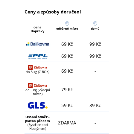
Ceny a způsoby doručení
cena
odběrné místo
domů
dopravy
69 Kč
99 Kč
69 Kč
99 Kč
69 Kč
-
do 5 kg (Z-BOX)
79 Kč
-
do 5 kg (výdejní
místo)
59 Kč
89 Kč
Osobní odběr -
platba předem
ZDARMA
-
(Bystřice pod
Hostýnem)