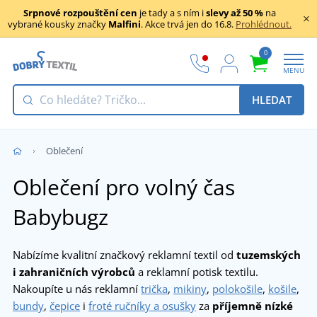
Srpnové rozpouštění cen
je tady a s ním i
slevy až 50 %
na
vybrané kousky značky
Malfini
. Akce trvá jen do 16.8.
Prohlédnout.
0
MENU
HLEDAT
Oblečení
Oblečení pro volný čas
Babybugz
Nabízíme kvalitní značkový reklamní textil od
tuzemských
i zahraničních výrobců
a reklamní potisk textilu.
Nakoupíte u nás reklamní
trička
,
mikiny
,
polokošile
,
košile
,
bundy
,
čepice
i
froté ručníky a osušky
za
příjemně nízké