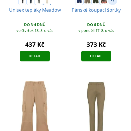
+7
Unisex tepláky Meadow
Pánské koupací šortky
DO 3-4 DNŮ
DO 6 DNŮ
ve čtvrtek 13. 8.
u vás
v pondělí 17. 8.
u vás
437 Kč
373 Kč
DETAIL
DETAIL