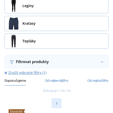
Legíny
Kraťasy
Tepláky
Filtrovat produkty
Zrušit vybrané filtry (1)
Doporučujeme
Od nejlevnějšího
Od nejdražšího
Zobrazuji 1-16 z 16
1
Elastické