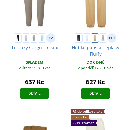
+2
+10
Tepláky Cargo Unisex
Hebké pánské tepláky
Fluffy
SKLADEM
DO 6 DNŮ
v úterý 11. 8.
u vás
v pondělí 17. 8.
u vás
637 Kč
627 Kč
DETAIL
DETAIL
Až do velikosti 5XL
Elastické
Vyšší gramáž