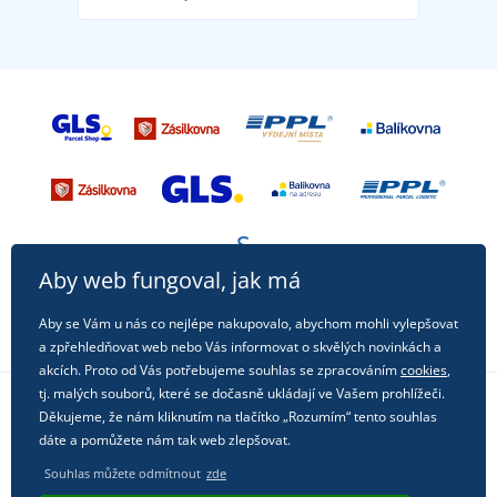
příležitost!
Aby web fungoval, jak má
Aby se Vám u nás co nejlépe nakupovalo, abychom mohli vylepšovat
a zpřehledňovat web nebo Vás informovat o skvělých novinkách a
akcích. Proto od Vás potřebujeme souhlas se zpracováním
cookies
,
tj. malých souborů, které se dočasně ukládají ve Vašem prohlížeči.
Děkujeme, že nám kliknutím na tlačítko „Rozumím“ tento souhlas
Sledujte nás na sociálních sítích
dáte a pomůžete nám tak web zlepšovat.
Souhlas můžete odmítnout
zde