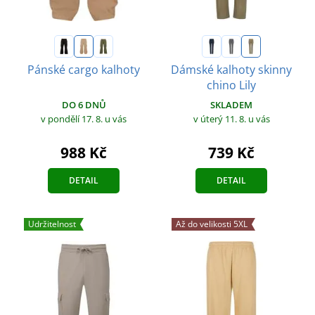
Pánské cargo kalhoty
Dámské kalhoty skinny
chino Lily
DO 6 DNŮ
SKLADEM
v pondělí 17. 8.
u vás
v úterý 11. 8.
u vás
988 Kč
739 Kč
DETAIL
DETAIL
Udržitelnost
Až do velikosti 5XL