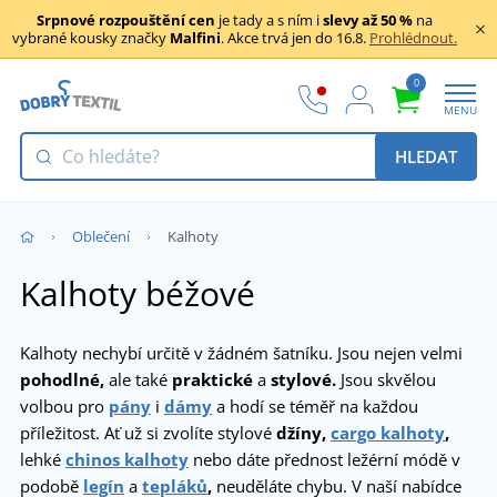
Srpnové rozpouštění cen
je tady a s ním i
slevy až 50 %
na
vybrané kousky značky
Malfini
. Akce trvá jen do 16.8.
Prohlédnout.
0
MENU
HLEDAT
Oblečení
Kalhoty
Kalhoty béžové
Kalhoty nechybí určitě v žádném šatníku. Jsou nejen velmi
pohodlné,
ale také
praktické
a
stylové.
Jsou skvělou
volbou pro
pány
i
dámy
a hodí se téměř na každou
příležitost. Ať už si zvolíte stylové
džíny,
cargo kalhoty
,
lehké
chinos kalhoty
nebo dáte přednost ležérní módě v
podobě
legín
a
tepláků
,
neuděláte chybu. V naší nabídce