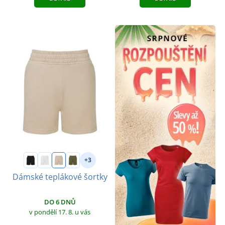
+3
Dámské teplákové šortky
DO 6 DNŮ
v pondělí 17. 8.
u vás