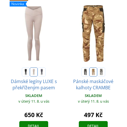
Novinka
Dámské legíny LUXE s
Pánské maskáčové
překříženým pasem
kalhoty CRAMBE
SKLADEM
SKLADEM
v úterý 11. 8.
u vás
v úterý 11. 8.
u vás
650 Kč
497 Kč
DETAIL
DETAIL