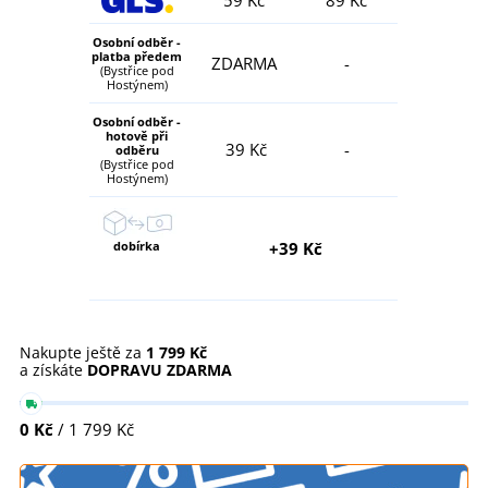
59 Kč
89 Kč
Osobní odběr -
platba předem
ZDARMA
-
(Bystřice pod
Hostýnem)
Osobní odběr -
hotově při
39 Kč
-
odběru
(Bystřice pod
Hostýnem)
dobírka
+39 Kč
Nakupte ještě za
1 799 Kč
a získáte
DOPRAVU ZDARMA
0 Kč
/ 1 799 Kč