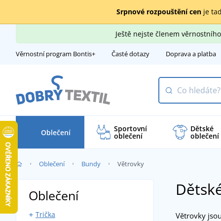
Srpnové rozpouštění cen
je tad
Ještě nejste členem věrnostní
Věrnostní program Bontis+
Časté dotazy
Doprava a platba
Sportovní
Dětské
Oblečení
oblečení
oblečení
Oblečení
Bundy
Větrovky
Dětské
Oblečení
Trička
Větrovky jsou