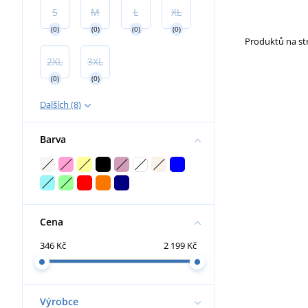
S
M
L
XL
(0)
(0)
(0)
(0)
Produktů na s
2XL
3XL
(0)
(0)
Dalších (8)
Barva
Cena
346 Kč
2 199 Kč
Výrobce