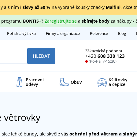
y a s ním i
slevy až 50 %
na vybrané kousky značky
Malfini
. Akce t
ho programu
BONTIS+?
Zaregistrujte se
a
sbírejte body
za nákupy - 
Potisk a výšivka
Firmy a organizace
Reference
Blog
Zákaznická podpora
+420
608 330 123
HLEDAT
(Po-Pá, 7-15:30)
Pracovní
Kšiltovky
Obuv
oděvy
a čepice
 větrovky
 sice lehké bundy, ale skvěle vás
ochrání před větrem a slab