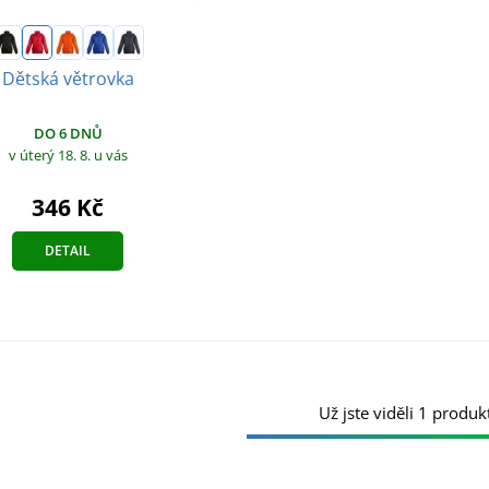
Dětská větrovka
DO 6 DNŮ
v úterý 18. 8.
u vás
346 Kč
DETAIL
Už jste viděli 1 produkt