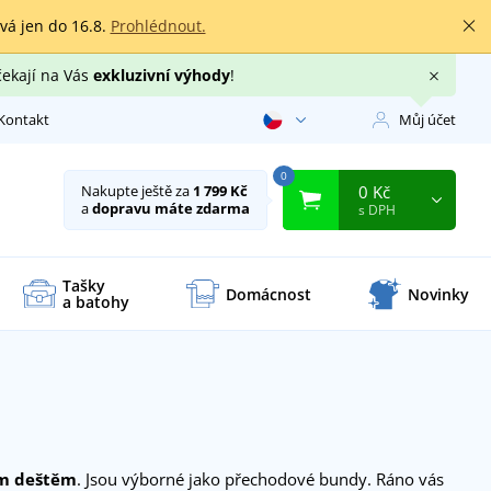
rvá jen do 16.8.
Prohlédnout.
čekají na Vás
exkluzivní výhody
!
Kontakt
Můj účet
0
0 Kč
Nakupte ještě za
1 799 Kč
a
dopravu máte zdarma
s DPH
Tašky
Domácnost
Novinky
a batohy
ým deštěm
. Jsou výborné jako přechodové bundy. Ráno vás