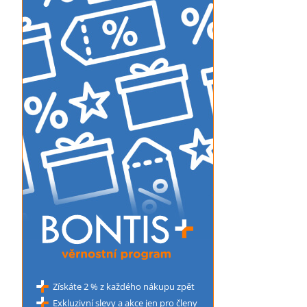
Získáte 2 % z každého nákupu zpět
Exkluzivní slevy a akce jen pro členy