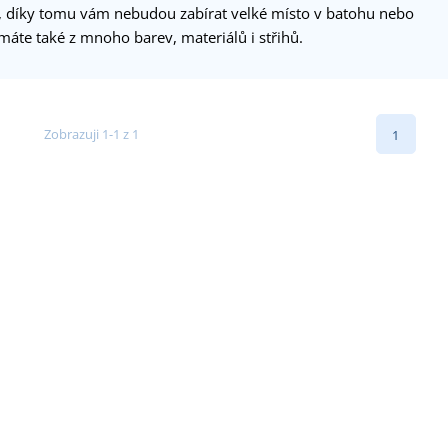
, díky tomu vám nebudou zabírat velké místo v batohu nebo
áte také z mnoho barev, materiálů i střihů.
Zobrazuji 1-1 z 1
1