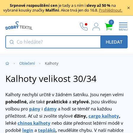
Srpnové rozpouštění cen
je tady a s ním i
slevy až 50 %
na
vybrané kousky značky
Malfini
. Akce trvá jen do 16.8.
Prohlédnout.
0
MENU
HLEDAT
Oblečení
Kalhoty
Kalhoty velikost 30/34
Kalhoty nechybí určitě v žádném šatníku. Jsou nejen velmi
pohodlné,
ale také
praktické
a
stylové.
Jsou skvělou
volbou pro
pány
i
dámy
a hodí se téměř na každou
příležitost. Ať už si zvolíte stylové
džíny,
cargo kalhoty
,
lehké
chinos kalhoty
nebo dáte přednost ležérní módě v
podobě
legín
a
tepláků
,
neuděláte chybu. V naší nabídce