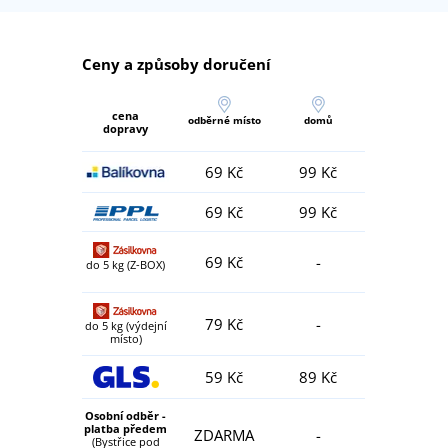
Ceny a způsoby doručení
cena
odběrné místo
domů
dopravy
69 Kč
99 Kč
69 Kč
99 Kč
69 Kč
-
do 5 kg (Z-BOX)
79 Kč
-
do 5 kg (výdejní
místo)
59 Kč
89 Kč
Osobní odběr -
platba předem
ZDARMA
-
(Bystřice pod