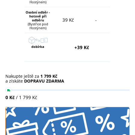
Hostýnem)
Osobní odběr -
hotově při
39 Kč
-
odběru
(Bystřice pod
Hostýnem)
dobírka
+39 Kč
Nakupte ještě za
1 799 Kč
a získáte
DOPRAVU ZDARMA
0 Kč
/ 1 799 Kč