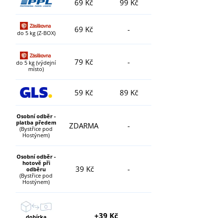
69 Kč
99 Kč
69 Kč
-
do 5 kg (Z-BOX)
79 Kč
-
do 5 kg (výdejní
místo)
59 Kč
89 Kč
Osobní odběr -
platba předem
ZDARMA
-
(Bystřice pod
Hostýnem)
Osobní odběr -
hotově při
39 Kč
-
odběru
(Bystřice pod
Hostýnem)
+39 Kč
dobírka