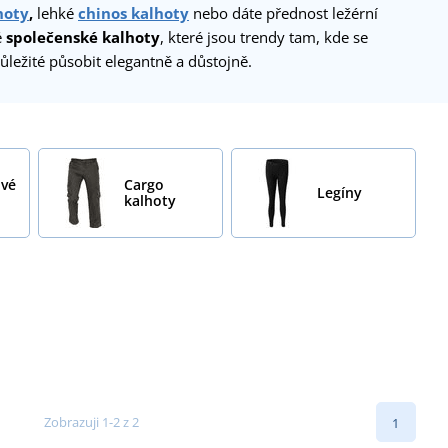
hoty
,
lehké
chinos kalhoty
nebo dáte přednost ležérní
é
společenské kalhoty
, které jsou trendy tam, kde se
ležité působit elegantně a důstojně.
ové
Cargo
Legíny
kalhoty
Zobrazuji 1-2 z 2
1