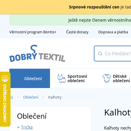
Srpnové rozpouštění cen
je tad
Ještě nejste členem věrnostní
Věrnostní program Bontis+
Časté dotazy
Doprava a platba
Sportovní
Dětské
Oblečení
oblečení
oblečení
Oblečení
Kalhoty
Kalho
Oblečení
Trička
Kalhoty nechy