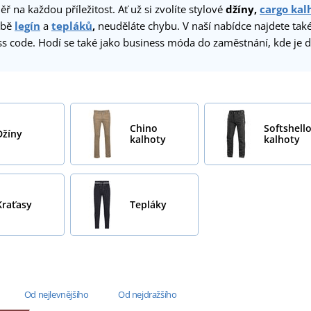
ěř na každou příležitost. Ať už si zvolíte stylové
džíny,
cargo kal
obě
legín
a
tepláků
,
neuděláte chybu. V naší nabídce najdete tak
s code. Hodí se také jako business móda do zaměstnání, kde je dů
Chino
Softshell
Džíny
kalhoty
kalhoty
Kraťasy
Tepláky
Od nejlevnějšího
Od nejdražšího