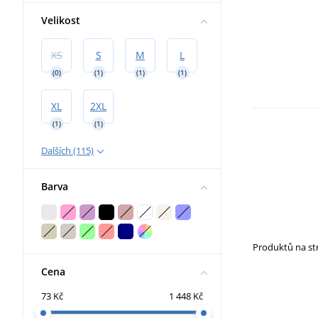
Velikost
XS
S
M
L
(0)
(1)
(1)
(1)
XL
2XL
(1)
(1)
Dalších (115)
Barva
Produktů na s
Cena
73 Kč
1 448 Kč