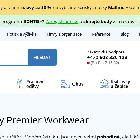
y a s ním i
slevy až 50 %
na vybrané kousky značky
Malfini
. Akce t
ho programu
BONTIS+?
Zaregistrujte se
a
sbírejte body
za nákupy - 
Potisk a výšivka
Firmy a organizace
Reference
Blog
Zákaznická podpora
+420
608 330 123
HLEDAT
(Po-Pá, 7-15:30)
Pracovní
Kšiltovky
Obuv
oděvy
a čepice
ty Premier Workwear
bí určitě v žádném šatníku. Jsou nejen velmi
pohodlné,
ale také