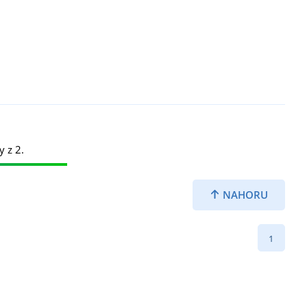
y z 2.
NAHORU
1