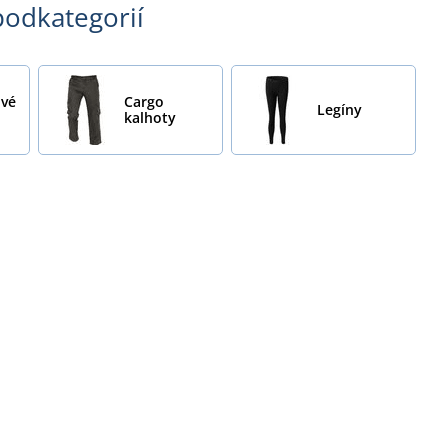
 podkategorií
ové
Cargo
Legíny
kalhoty