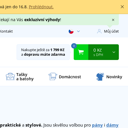
rvá jen do 16.8.
Prohlédnout.
čekají na Vás
exkluzivní výhody
!
Kontakt
Můj účet
0
0 Kč
Nakupte ještě za
1 799 Kč
a
dopravu máte zdarma
s DPH
Tašky
Domácnost
Novinky
a batohy
praktické
a
stylové.
Jsou skvělou volbou pro
pány
i
dámy