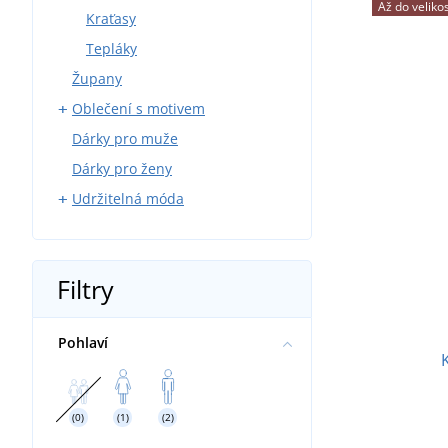
Až do velikos
Kraťasy
Tepláky
Župany
Oblečení s motivem
Dárky pro muže
Myslivci
Dárky pro ženy
Rybáři
Udržitelná móda
Modeláři
Sport
Trička
Víno
Mikiny
Filtry
Pivo
Kšiltovky a čepice
Příroda
Sportovní oblečení
Pohlaví
Hasiči
Dětské a kojenecké oblečení
Chovatelství
Ručníky a osušky
Vodáci
Tašky a batohy
(0)
(1)
(2)
Svatba