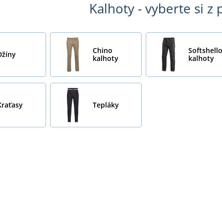
Kalhoty - vyberte si z
Chino
Softshell
Džíny
kalhoty
kalhoty
Kraťasy
Tepláky