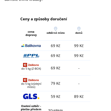
Ceny a způsoby doručení
cena
odběrné místo
domů
dopravy
69 Kč
99 Kč
69 Kč
99 Kč
69 Kč
-
do 5 kg (Z-BOX)
79 Kč
-
do 5 kg (výdejní
místo)
59 Kč
89 Kč
Osobní odběr -
platba předem
ZDARMA
-