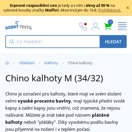
Srpnové rozpouštění cen
je tady a s ním i
slevy až 50 %
na
vybrané kousky značky
Malfini
. Akce trvá jen do 16.8.
Prohlédnout.
0
MENU
HLEDAT
Oblečení
Kalhoty
Chino kalhoty
Chino kalhoty M (34/32)
Chino je označení pro kalhoty, které mají ve svém složení
velmi
vysoké procento bavlny
, mají typické přední svislé
kapsy a zadní kapsy jsou vnitřní, což znamená, že nejsou
našívané. Můžete je znát také pod názvem
plátěné
kalhoty
neboli "pláťáky". Díky vysokému podílu bavlny
jsou příjemné na nošení i v teplém počasí.