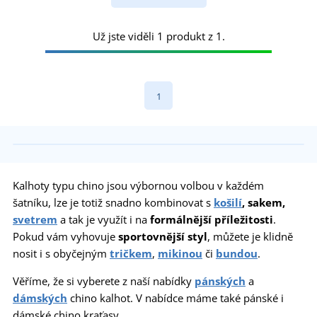
Už jste viděli 1 produkt z 1.
1
Kalhoty typu chino jsou výbornou volbou v každém
šatníku, lze je totiž snadno kombinovat s
košilí
, sakem,
svetrem
a tak je využít i na
formálnější příležitosti
.
Pokud vám vyhovuje
sportovnější styl
, můžete je klidně
nosit i s obyčejným
tričkem
,
mikinou
či
bundou
.
Věříme, že si vyberete z naší nabídky
pánských
a
dámských
chino kalhot. V nabídce máme také pánské i
dámské chino kraťasy.