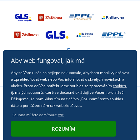
Aby web fungoval, jak má
Aby se Vám u nás co nejlépe nakupovalo, abychom mohli vylepšovat
a zpřehledňovat web nebo Vás informovat o skvělých novinkách a
akcích. Proto od Vás potřebujeme souhlas se zpracováním
cookies
,
tj. malých souborů, které se dočasně ukládají ve Vašem prohlížeči.
Děkujeme, že nám kliknutím na tlačítko „Rozumím“ tento souhlas
Sledujte nás na sociálních sítích
dáte a pomůžete nám tak web zlepšovat.
Souhlas můžete odmítnout
zde
ROZUMÍM
© 2011 - 2026, Dual Trade s.r.o. | Technicky zajišťuje
Simplia.cz
.