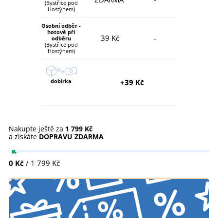
(Bystřice pod
Hostýnem)
Osobní odběr -
hotově při
39 Kč
-
odběru
(Bystřice pod
Hostýnem)
dobírka
+39 Kč
Nakupte ještě za
1 799 Kč
a získáte
DOPRAVU ZDARMA
0 Kč
/ 1 799 Kč