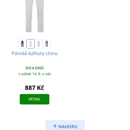
Pánské kalhoty chino
DO 6 DNŮ
v pátek 14. 8.
u vás
887 Kč
DETAIL
NAHORU