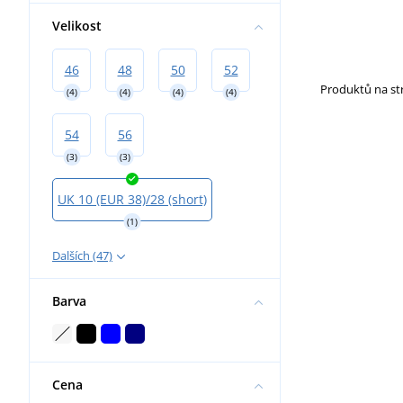
Velikost
46
48
50
52
Produktů na s
(4)
(4)
(4)
(4)
54
56
(3)
(3)
UK 10 (EUR 38)/28 (short)
(1)
Dalších (47)
Barva
Cena