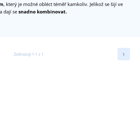
em
, který je možné obléct téměř kamkoliv. Jelikož se šijí ve
a dají se
snadno kombinovat.
Zobrazuji 1-1 z 1
1