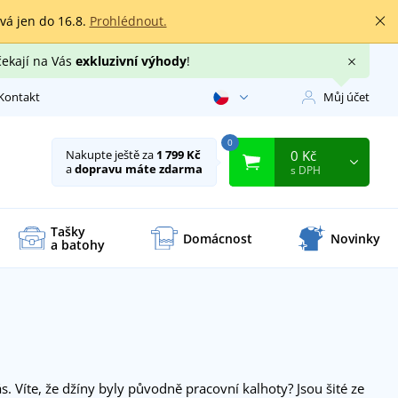
rvá jen do 16.8.
Prohlédnout.
čekají na Vás
exkluzivní výhody
!
Kontakt
Můj účet
0
0 Kč
Nakupte ještě za
1 799 Kč
a
dopravu máte zdarma
s DPH
Tašky
Domácnost
Novinky
a batohy
 nás. Víte, že džíny byly původně pracovní kalhoty? Jsou šité ze