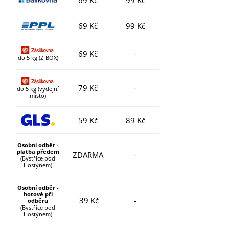
69 Kč
99 Kč
69 Kč
-
do 5 kg (Z-BOX)
79 Kč
-
do 5 kg (výdejní
místo)
59 Kč
89 Kč
Osobní odběr -
platba předem
ZDARMA
-
(Bystřice pod
Hostýnem)
Osobní odběr -
hotově při
39 Kč
-
odběru
(Bystřice pod
Hostýnem)