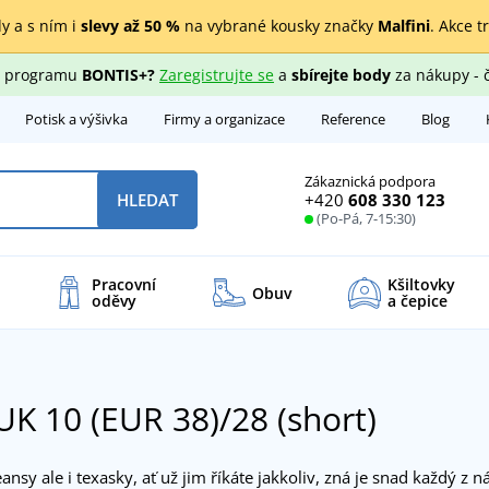
y a s ním i
slevy až 50 %
na vybrané kousky značky
Malfini
. Akce t
ho programu
BONTIS+?
Zaregistrujte se
a
sbírejte body
za nákupy - 
Potisk a výšivka
Firmy a organizace
Reference
Blog
Zákaznická podpora
+420
608 330 123
HLEDAT
(Po-Pá, 7-15:30)
Pracovní
Kšiltovky
Obuv
oděvy
a čepice
UK 10 (EUR 38)/28 (short)
jeansy ale i texasky, ať už jim říkáte jakkoliv, zná je snad každý z