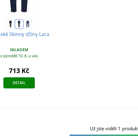
ké Skinny džíny Lara
SKLADEM
v pondělí 10. 8.
u vás
713 Kč
DETAIL
Už jste viděli 1 produkt