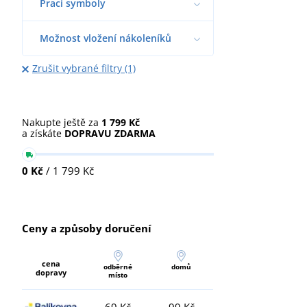
Prací symboly
Možnost vložení nákoleníků
Zrušit vybrané filtry (1)
Nakupte ještě za
1 799 Kč
a získáte
DOPRAVU ZDARMA
0 Kč
/ 1 799 Kč
Ceny a způsoby doručení
cena
odběrné
domů
dopravy
místo
69 Kč
99 Kč