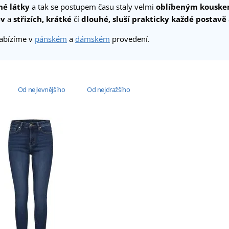
né látky
a tak se postupem času staly velmi
oblíbeným kousk
ev
a
střizích, krátké
čí
dlouhé,
sluší prakticky každé postavě
abízíme v
pánském
a
dámském
provedení.
Od nejlevnějšího
Od nejdražšího