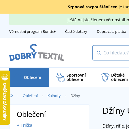
Srpnové rozpouštění cen
je tad
Ještě nejste členem věrnostní
Věrnostní program Bontis+
Časté dotazy
Doprava a platba
Sportovní
Dětské
Oblečení
oblečení
oblečení
Oblečení
Kalhoty
Džíny
Džíny 
Oblečení
Trička
Džíny, rifle, 