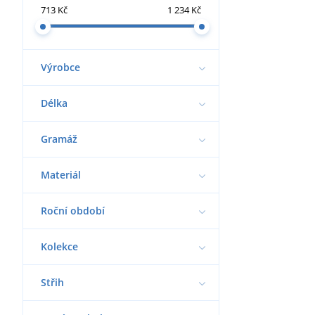
713 Kč
1 234 Kč
Výrobce
Délka
Gramáž
Materiál
Roční období
Kolekce
Střih