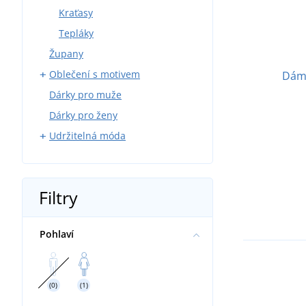
Kraťasy
Tepláky
Župany
Oblečení s motivem
Dáms
Dárky pro muže
Myslivci
Dárky pro ženy
Rybáři
Udržitelná móda
Modeláři
Sport
Trička
Víno
Mikiny
Filtry
Pivo
Kšiltovky a čepice
Příroda
Sportovní oblečení
Pohlaví
Hasiči
Dětské a kojenecké oblečení
Chovatelství
Ručníky a osušky
Vodáci
Tašky a batohy
(0)
(1)
Svatba