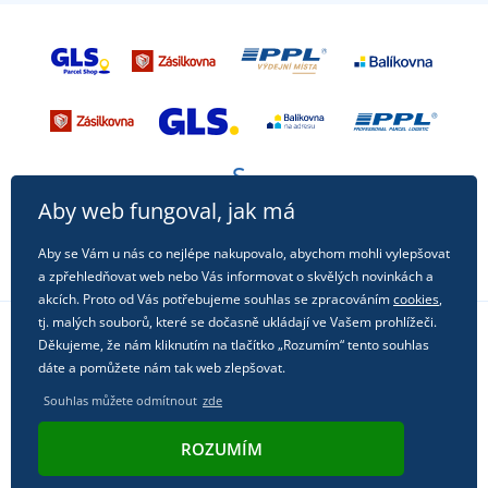
Aby web fungoval, jak má
Aby se Vám u nás co nejlépe nakupovalo, abychom mohli vylepšovat
a zpřehledňovat web nebo Vás informovat o skvělých novinkách a
akcích. Proto od Vás potřebujeme souhlas se zpracováním
cookies
,
tj. malých souborů, které se dočasně ukládají ve Vašem prohlížeči.
Děkujeme, že nám kliknutím na tlačítko „Rozumím“ tento souhlas
Sledujte nás na sociálních sítích
dáte a pomůžete nám tak web zlepšovat.
Souhlas můžete odmítnout
zde
ROZUMÍM
© 2011 - 2026, Dual Trade s.r.o. | Technicky zajišťuje
Simplia.cz
.