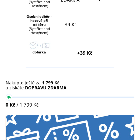
(Bystřice pod
Hostýnem)
Osobní odběr -
hotově při
39 Kč
-
odběru
(Bystřice pod
Hostýnem)
dobírka
+39 Kč
Nakupte ještě za
1 799 Kč
a získáte
DOPRAVU ZDARMA
0 Kč
/ 1 799 Kč