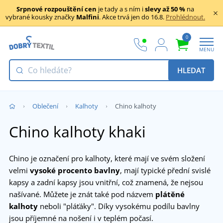
Srpnové rozpouštění cen
je tady a s ním i
slevy až 50 %
na
vybrané kousky značky
Malfini
. Akce trvá jen do 16.8.
Prohlédnout.
0
MENU
HLEDAT
Oblečení
Kalhoty
Chino kalhoty
Chino kalhoty khaki
Chino je označení pro kalhoty, které mají ve svém složení
velmi
vysoké procento bavlny
, mají typické přední svislé
kapsy a zadní kapsy jsou vnitřní, což znamená, že nejsou
našívané. Můžete je znát také pod názvem
plátěné
kalhoty
neboli "pláťáky". Díky vysokému podílu bavlny
jsou příjemné na nošení i v teplém počasí.