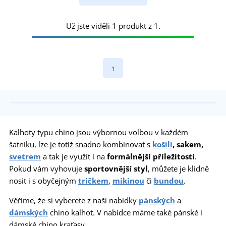
Už jste viděli 1 produkt z 1.
1
Kalhoty typu chino jsou výbornou volbou v každém
šatníku, lze je totiž snadno kombinovat s
košilí
, sakem,
svetrem
a tak je využít i na
formálnější příležitosti
.
Pokud vám vyhovuje
sportovnější styl
, můžete je klidně
nosit i s obyčejným
tričkem
,
mikinou
či
bundou
.
Věříme, že si vyberete z naší nabídky
pánských
a
dámských
chino kalhot. V nabídce máme také pánské i
dámské chino kraťasy.