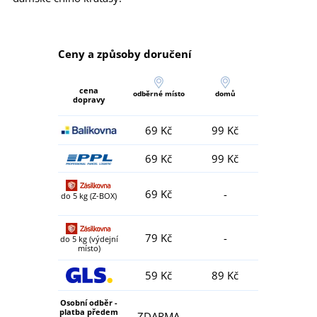
Ceny a způsoby doručení
cena
odběrné místo
domů
dopravy
69 Kč
99 Kč
69 Kč
99 Kč
69 Kč
-
do 5 kg (Z-BOX)
79 Kč
-
do 5 kg (výdejní
místo)
59 Kč
89 Kč
Osobní odběr -
platba předem
ZDARMA
-