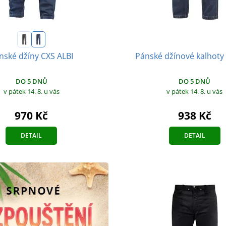
Pánské džínové kalhoty
nské džíny CXS ALBI
DO 5 DNŮ
DO 5 DNŮ
v pátek 14. 8.
u vás
v pátek 14. 8.
u vás
938 Kč
970 Kč
DETAIL
DETAIL