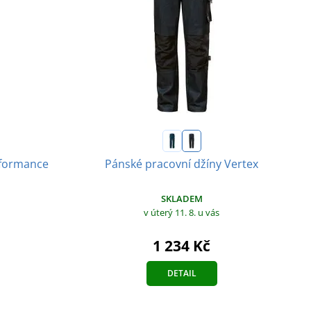
rformance
Pánské pracovní džíny Vertex
SKLADEM
v úterý 11. 8.
u vás
1 234 Kč
DETAIL