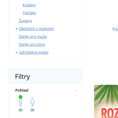
Kraťasy
Tepláky
Župany
Oblečení s motivem
Pá
Dárky pro muže
Myslivci
Dárky pro ženy
Rybáři
Udržitelná móda
Modeláři
Sport
Trička
Víno
Mikiny
Filtry
Pivo
Kšiltovky a čepice
Příroda
Sportovní oblečení
Pohlaví
Hasiči
Dětské a kojenecké oblečení
Chovatelství
Ručníky a osušky
Vodáci
Tašky a batohy
(5)
(3)
Svatba