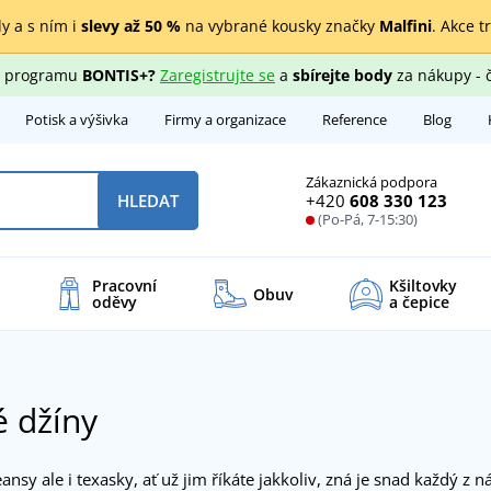
y a s ním i
slevy až 50 %
na vybrané kousky značky
Malfini
. Akce t
ho programu
BONTIS+?
Zaregistrujte se
a
sbírejte body
za nákupy - 
Potisk a výšivka
Firmy a organizace
Reference
Blog
Zákaznická podpora
+420
608 330 123
HLEDAT
(Po-Pá, 7-15:30)
Pracovní
Kšiltovky
Obuv
oděvy
a čepice
 džíny
jeansy ale i texasky, ať už jim říkáte jakkoliv, zná je snad každý z