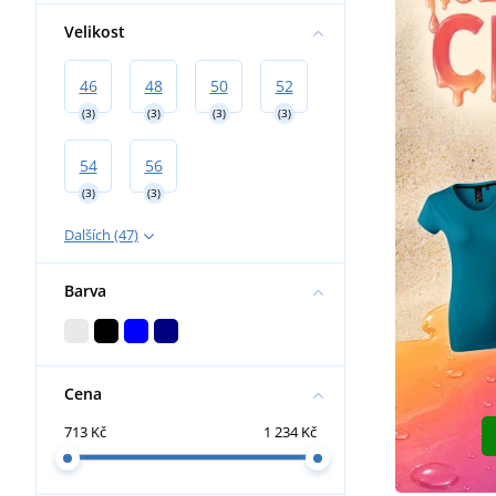
Velikost
46
48
50
52
(3)
(3)
(3)
(3)
54
56
(3)
(3)
Dalších (47)
Barva
Cena
713 Kč
1 234 Kč