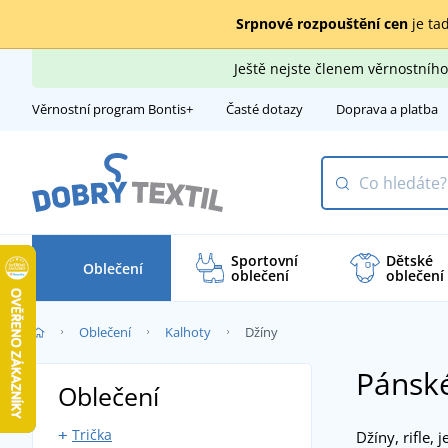
Srpnové rozpouštění cen
je tad
Ještě nejste členem věrnostní
Věrnostní program Bontis+
Časté dotazy
Doprava a platba
Sportovní
Dětské
Oblečení
oblečení
oblečení
Oblečení
Kalhoty
Džíny
Pánské
Oblečení
Trička
Džíny, rifle, 