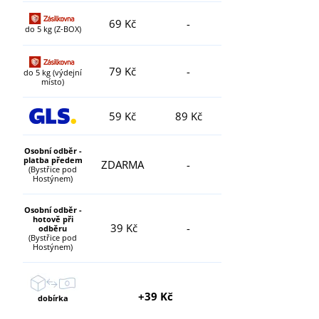
69 Kč
-
do 5 kg (Z-BOX)
79 Kč
-
do 5 kg (výdejní
místo)
59 Kč
89 Kč
Osobní odběr -
platba předem
ZDARMA
-
(Bystřice pod
Hostýnem)
Osobní odběr -
hotově při
39 Kč
-
odběru
(Bystřice pod
Hostýnem)
+39 Kč
dobírka