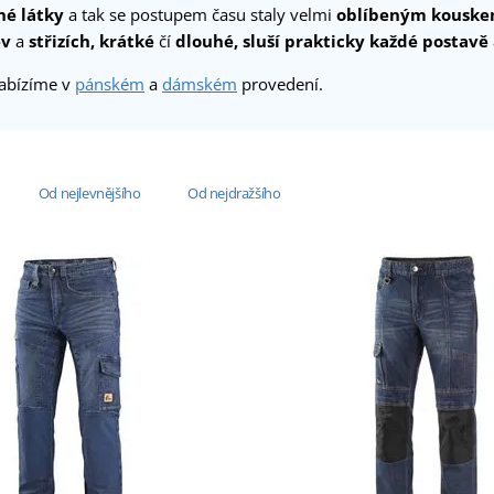
né látky
a tak se postupem času staly velmi
oblíbeným kousk
ev
a
střizích, krátké
čí
dlouhé,
sluší prakticky každé postavě
abízíme v
pánském
a
dámském
provedení.
Od nejlevnějšího
Od nejdražšího