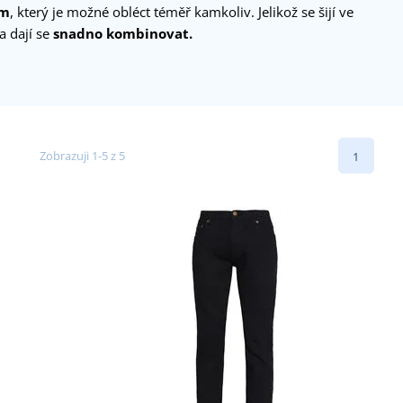
em
, který je možné obléct téměř kamkoliv. Jelikož se šijí ve
a dají se
snadno kombinovat.
Zobrazuji 1-5 z 5
1