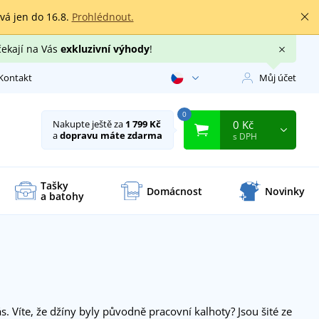
rvá jen do 16.8.
Prohlédnout.
čekají na Vás
exkluzivní výhody
!
Kontakt
Můj účet
0
0 Kč
Nakupte ještě za
1 799 Kč
a
dopravu máte zdarma
s DPH
Tašky
Domácnost
Novinky
a batohy
 nás. Víte, že džíny byly původně pracovní kalhoty? Jsou šité ze