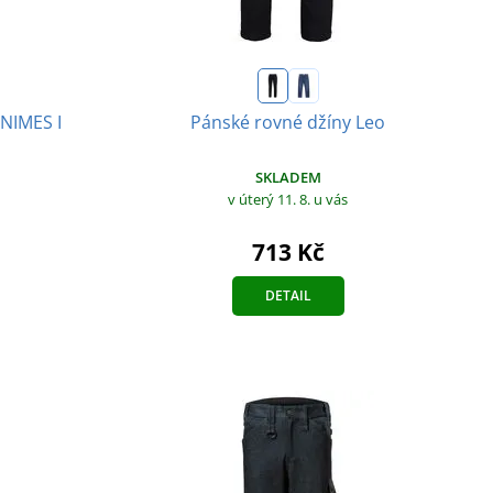
 NIMES I
Pánské rovné džíny Leo
SKLADEM
v úterý 11. 8.
u vás
713 Kč
DETAIL