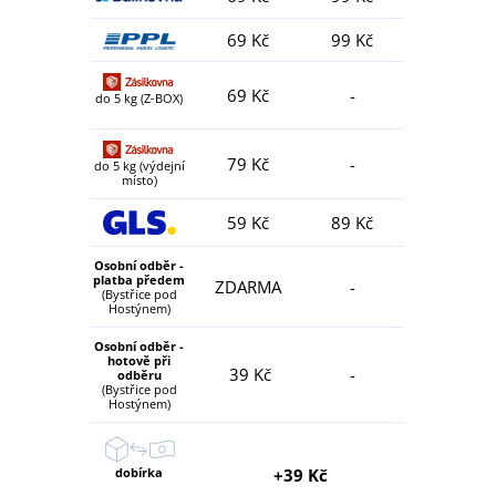
69 Kč
99 Kč
69 Kč
-
do 5 kg (Z-BOX)
79 Kč
-
do 5 kg (výdejní
místo)
59 Kč
89 Kč
Osobní odběr -
platba předem
ZDARMA
-
(Bystřice pod
Hostýnem)
Osobní odběr -
hotově při
39 Kč
-
odběru
(Bystřice pod
Hostýnem)
dobírka
+39 Kč