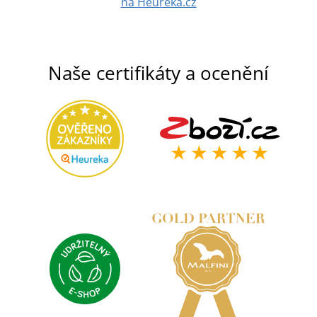
na Heuréka.cz
Naše certifikáty a ocenění