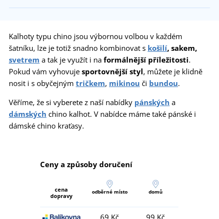
Kalhoty typu chino jsou výbornou volbou v každém
šatníku, lze je totiž snadno kombinovat s
košilí
, sakem,
svetrem
a tak je využít i na
formálnější příležitosti
.
Pokud vám vyhovuje
sportovnější styl
, můžete je klidně
nosit i s obyčejným
tričkem
,
mikinou
či
bundou
.
Věříme, že si vyberete z naší nabídky
pánských
a
dámských
chino kalhot. V nabídce máme také pánské i
dámské chino kraťasy.
Ceny a způsoby doručení
cena
odběrné místo
domů
dopravy
69 Kč
99 Kč