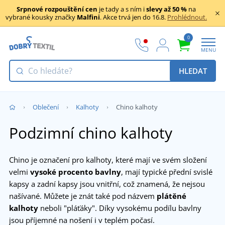
Srpnové rozpouštění cen
je tady a s ním i
slevy až 50 %
na
vybrané kousky značky
Malfini
. Akce trvá jen do 16.8.
Prohlédnout.
0
MENU
HLEDAT
Oblečení
Kalhoty
Chino kalhoty
Podzimní chino kalhoty
Chino je označení pro kalhoty, které mají ve svém složení
velmi
vysoké procento bavlny
, mají typické přední svislé
kapsy a zadní kapsy jsou vnitřní, což znamená, že nejsou
našívané. Můžete je znát také pod názvem
plátěné
kalhoty
neboli "pláťáky". Díky vysokému podílu bavlny
jsou příjemné na nošení i v teplém počasí.