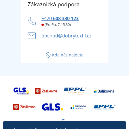
DobrýTextil pro firmy a organizace
Zákaznická podpora
Potisk a výšivka
tradicí od roku 1976
Blog
Zásady ochrany osobních údajů
Jak zvládnout horké letní dny v pohodě a bezpečí
+420
608 330 123
Affiliate
Věrnostní program BONTIS +
Letní dobrodružství začíná balením aneb připravte
(Po-Pá, 7-15:30)
Kariéra
se na dovolenou bez starostí
obchod@dobrytextil.cz
Tipy na svěží outfity pro pohodové léto
Oblíbené tričko City v hlavní roli: outfity pro každou
Kde nás najdete
příležitost!