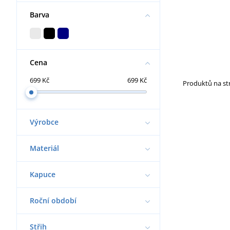
Barva
Cena
699 Kč
699 Kč
Produktů na s
Výrobce
Materiál
Kapuce
Roční období
Střih