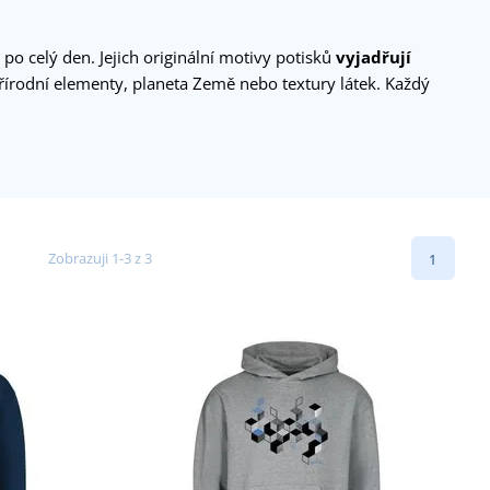
 po celý den. Jejich originální motivy potisků
vyjadřují
 přírodní elementy, planeta Země nebo textury látek. Každý
Zobrazuji 1-3 z 3
1