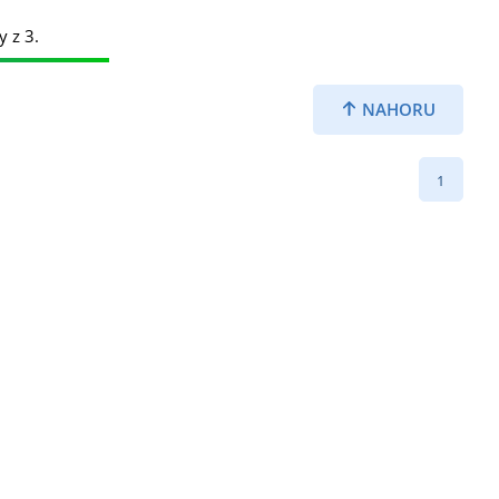
y z 3.
NAHORU
1