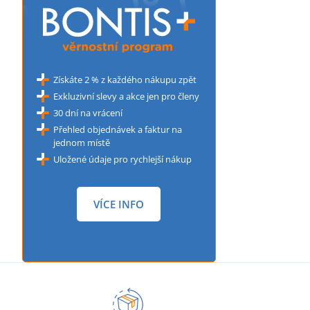
Získáte 2 % z každého nákupu zpět
Exkluzivní slevy a akce jen pro členy
30 dní na vrácení
Přehled objednávek a faktur na
jednom místě
Uložené údaje pro rychlejší nákup
VÍCE INFO