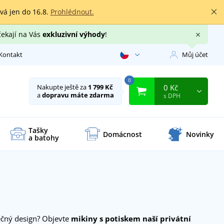
rvá jen do 16.8.
Prohlédnout.
čekají na Vás
exkluzivní výhody
!
Kontakt
Můj účet
0
0 Kč
Nakupte ještě za
1 799 Kč
a
dopravu máte zdarma
s DPH
Tašky
Domácnost
Novinky
a batohy
nečný design? Objevte
mikiny s potiskem naší privátní