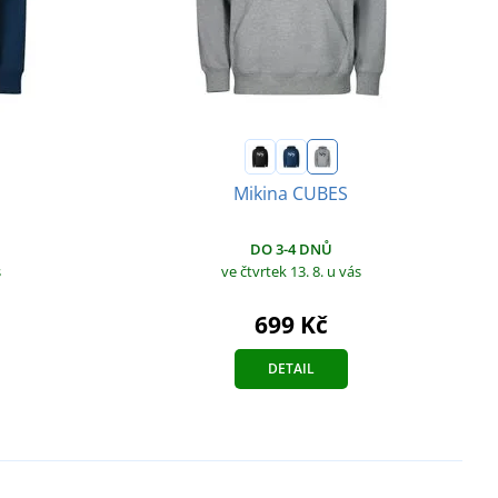
Mikina CUBES
DO 3-4 DNŮ
s
ve čtvrtek 13. 8.
u vás
699 Kč
DETAIL