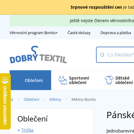
Srpnové rozpouštění cen
je tad
Ještě nejste členem věrnostní
Věrnostní program Bontis+
Časté dotazy
Doprava a platba
Sportovní
Dětské
Oblečení
oblečení
oblečení
Oblečení
Mikiny
Mikiny Bontis
Pánské
Oblečení
Trička
Jednobarevné 