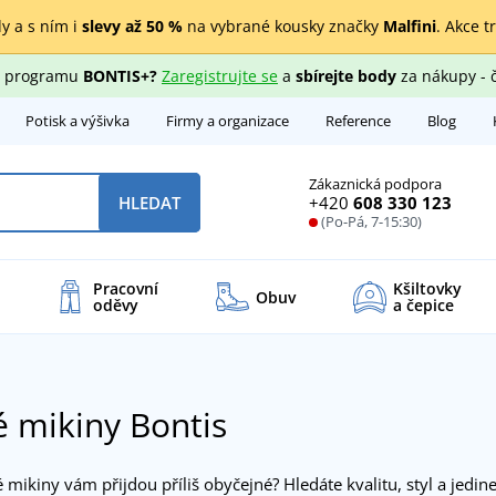
y a s ním i
slevy až 50 %
na vybrané kousky značky
Malfini
. Akce t
ho programu
BONTIS+?
Zaregistrujte se
a
sbírejte body
za nákupy - 
Potisk a výšivka
Firmy a organizace
Reference
Blog
Zákaznická podpora
+420
608 330 123
HLEDAT
(Po-Pá, 7-15:30)
Pracovní
Kšiltovky
Obuv
oděvy
a čepice
 mikiny Bontis
mikiny vám přijdou příliš obyčejné? Hledáte kvalitu, styl a jedi