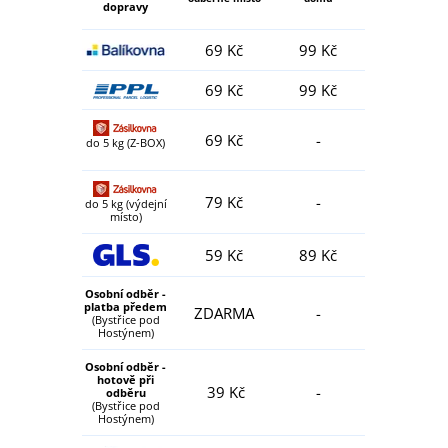
dopravy
69 Kč
99 Kč
69 Kč
99 Kč
69 Kč
-
do 5 kg (Z-BOX)
79 Kč
-
do 5 kg (výdejní
místo)
59 Kč
89 Kč
Osobní odběr -
platba předem
ZDARMA
-
(Bystřice pod
Hostýnem)
Osobní odběr -
hotově při
39 Kč
-
odběru
(Bystřice pod
Hostýnem)