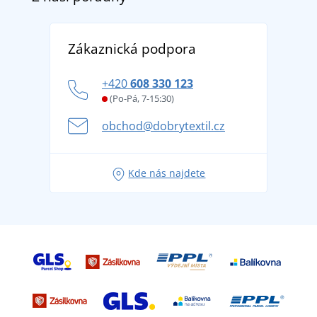
Doprava a platba
Reference
Vrácení zboží a reklamace
Objevte TEE JAYS - prémiovou dánskou značku s
DobrýTextil pro firmy a organizace
Zákaznická podpora
Potisk a výšivka
tradicí od roku 1976
Blog
Zásady ochrany osobních údajů
Jak zvládnout horké letní dny v pohodě a bezpečí
+420
608 330 123
Affiliate
Věrnostní program BONTIS +
Letní dobrodružství začíná balením aneb připravte
(Po-Pá, 7-15:30)
Kariéra
se na dovolenou bez starostí
obchod@dobrytextil.cz
Tipy na svěží outfity pro pohodové léto
Oblíbené tričko City v hlavní roli: outfity pro každou
Kde nás najdete
příležitost!