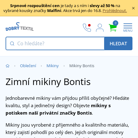
Srpnové rozpouštění cen
je tady a s ním i
slevy až 50 %
na
vybrané kousky značky
Malfini
. Akce trvá jen do 16.8.
Prohlédnout.
0
MENU
HLEDAT
Oblečení
Mikiny
Mikiny Bontis
Zimní mikiny Bontis
Jednobarevné mikiny vám přijdou příliš obyčejné? Hledáte
kvalitu, styl a jedinečný design? Objevte
mikiny s
potiskem naší privátní značky
Bontis
.
Mikiny jsou vyrobené z příjemného a kvalitního materiálu,
který zajistí pohodlí po celý den. Jejich originální motivy