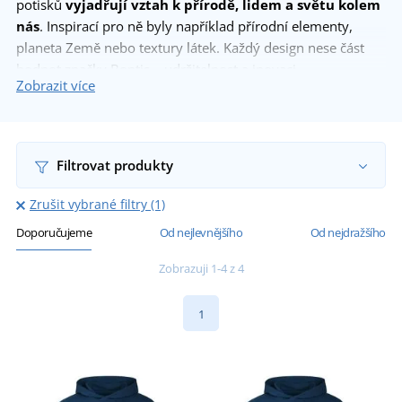
potisků
vyjadřují vztah k přírodě, lidem a světu kolem
nás
. Inspirací pro ně byly například přírodní elementy,
planeta Země nebo textury látek. Každý design nese část
hodnot značky Bontis – udržitelnost a inovaci.
Zobrazit více
Chcete se o značce Bontis dozvědět víc? Přečtěte si
příběh
značky Bontis
.
Filtrovat produkty
Zrušit vybrané filtry (1)
Doporučujeme
Od nejlevnějšího
Od nejdražšího
Zobrazuji 1-4 z 4
1