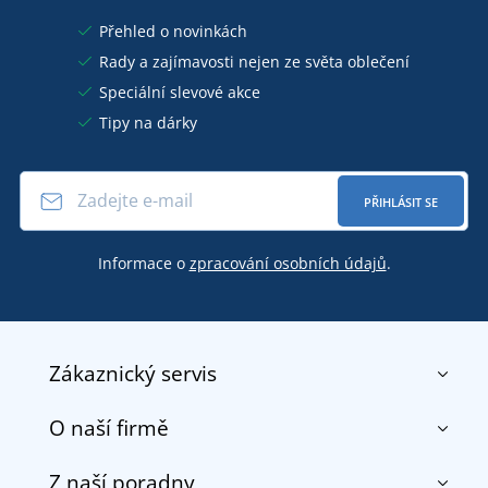
Přehled o novinkách
Rady a zajímavosti nejen ze světa oblečení
Speciální slevové akce
Tipy na dárky
PŘIHLÁSIT SE
Informace o
zpracování osobních údajů
.
Zákaznický servis
O naší firmě
Kontakt
Obchodní podmínky
Z naší poradny
O nás