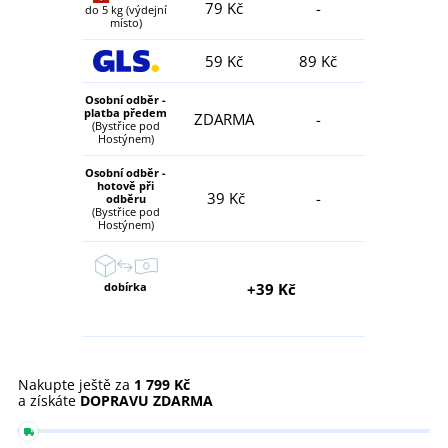
79 Kč
-
do 5 kg (výdejní
místo)
59 Kč
89 Kč
Osobní odběr -
platba předem
ZDARMA
-
(Bystřice pod
Hostýnem)
Osobní odběr -
hotově při
39 Kč
-
odběru
(Bystřice pod
Hostýnem)
dobírka
+39 Kč
Nakupte ještě za
1 799 Kč
a získáte
DOPRAVU ZDARMA