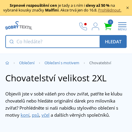
Srpnové rozpouštění cen
je tady a s ním i
slevy až 50 %
na
vybrané kousky značky
Malfini
. Akce trvá jen do 16.8.
Prohlédnout.
0
MENU
HLEDAT
Oblečení
Oblečení s motivem
Chovatelství
Chovatelství velikost 2XL
Objevili jste v sobě vášeň pro chov zvířat, patříte ke klubu
chovatelů nebo hledáte originální dárek pro milovníka
zvířat? Prohlédněte si naši nabídku stylového oblečení s
motivy
koní
,
psů
,
včel
a dalších věrných společníků.