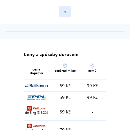
1
Ceny a způsoby doručení
cena
odběrné místo
domů
dopravy
69 Kč
99 Kč
69 Kč
99 Kč
69 Kč
-
do 5 kg (Z-BOX)
79 Kč
-