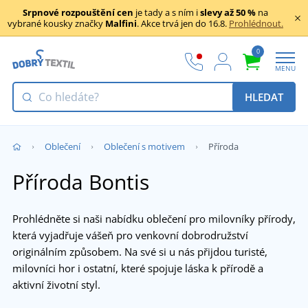
Srpnové rozpouštění cen
je tady a s ním i
slevy až 50 %
na
vybrané kousky značky
Malfini
. Akce trvá jen do 16.8.
Prohlédnout.
0
MENU
HLEDAT
Oblečení
Oblečení s motivem
Příroda
Příroda Bontis
Prohlédněte si naši nabídku oblečení pro milovníky přírody,
která vyjadřuje vášeň pro venkovní dobrodružství
originálním způsobem. Na své si u nás přijdou turisté,
milovníci hor i ostatní, které spojuje láska k přírodě a
aktivní životní styl.