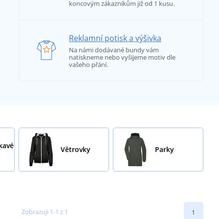
koncovým zákazníkům již od 1 kusu.
Reklamní potisk a výšivka
Na námi dodávané bundy vám
natiskneme nebo vyšijeme motiv dle
vašeho přání.
kavé
Větrovky
Parky
Zobrazuji 1-1 z 1
1