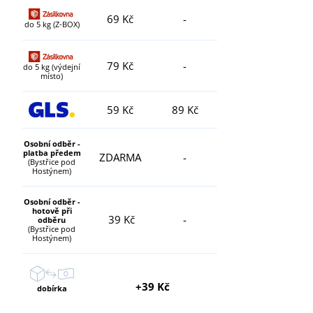
69 Kč
-
do 5 kg (Z-BOX)
79 Kč
-
do 5 kg (výdejní
místo)
59 Kč
89 Kč
Osobní odběr -
platba předem
ZDARMA
-
(Bystřice pod
Hostýnem)
Osobní odběr -
hotově při
39 Kč
-
odběru
(Bystřice pod
Hostýnem)
+39 Kč
dobírka