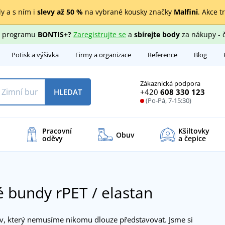
y a s ním i
slevy až 50 %
na vybrané kousky značky
Malfini
. Akce t
ho programu
BONTIS+?
Zaregistrujte se
a
sbírejte body
za nákupy - 
Potisk a výšivka
Firmy a organizace
Reference
Blog
Zákaznická podpora
+420
608 330 123
HLEDAT
(Po-Pá, 7-15:30)
Pracovní
Kšiltovky
Obuv
oděvy
a čepice
 bundy rPET / elastan
v, který nemusíme nikomu dlouze představovat. Jsme si