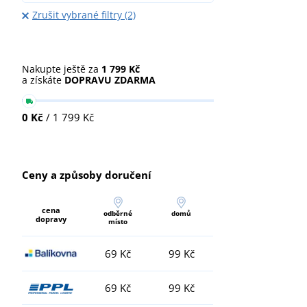
Zrušit vybrané filtry (2)
Nakupte ještě za
1 799 Kč
a získáte
DOPRAVU ZDARMA
0 Kč
/ 1 799 Kč
Ceny a způsoby doručení
cena
odběrné
domů
dopravy
místo
69 Kč
99 Kč
69 Kč
99 Kč