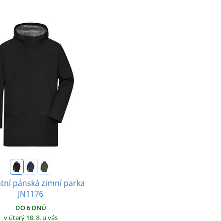
tní pánská zimní parka
JN1176
DO 6 DNŮ
v úterý 18. 8.
u vás