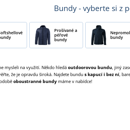
Bundy - vyberte si z 
Prošívané a
Softshellové
Nepromo
péřové
bundy
bundy
bundy
me mysleli na využití. Někdo hledá
outdoorovou bundu
, jiný za
věřte, že je opravdu široká. Najdete bundu
s kapucí i bez ní
, ba
 podobě
oboustranné bundy
máme v nabídce!