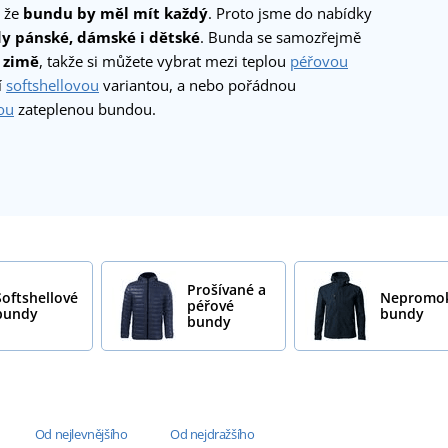
 že
bundu by měl mít každý
. Proto jsme do nabídky
y pánské, dámské i dětské
. Bunda se samozřejmě
v zimě
, takže si můžete vybrat mezi teplou
péřovou
í
softshellovou
variantou, a nebo pořádnou
ou
zateplenou bundou.
Prošívané a
Softshellové
Nepromo
péřové
bundy
bundy
bundy
Od nejlevnějšího
Od nejdražšího