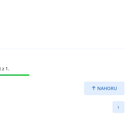
 z 1.
NAHORU
1