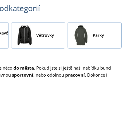
podkategorií
kavé
Větrovky
Parky
se něco
do města
. Pokud jste si ještě naši nabídku bund
revnou
sportovní,
nebo odolnou
pracovní.
Dokonce i