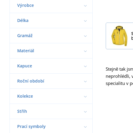
Výrobce
Délka
Gramáž
Materiál
Kapuce
Stejně tak js
neprohlédli, 
Roční období
specialitu v
Kolekce
Střih
Prací symboly