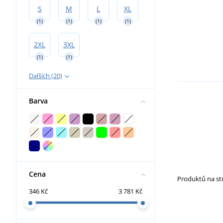
S
M
L
XL
(1)
(1)
(1)
(1)
2XL
3XL
(1)
(1)
Dalších (20)
Barva
Cena
Produktů na s
346 Kč
3 781 Kč