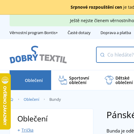
Srpnové rozpouštění cen
je tad
Ještě nejste členem věrnostní
Věrnostní program Bontis+
Časté dotazy
Doprava a platba
Sportovní
Dětské
Oblečení
oblečení
oblečení
Oblečení
Bundy
Pánské
Oblečení
Trička
Bunda je odě