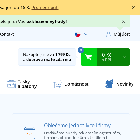
rvá jen do 16.8.
Prohlédnout.
čekají na Vás
exkluzivní výhody
!
Kontakt
Můj účet
0
0 Kč
Nakupte ještě za
1 799 Kč
a
dopravu máte zdarma
s DPH
Tašky
Domácnost
Novinky
a batohy
Oblečeme jednotlivce i firmy
Dodáváme bundy reklamním agenturám,
firmám, obchodníkům s textilem i