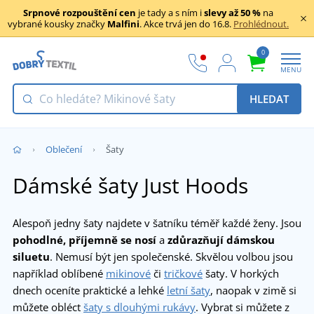
Srpnové rozpouštění cen
je tady a s ním i
slevy až 50 %
na
vybrané kousky značky
Malfini
. Akce trvá jen do 16.8.
Prohlédnout.
0
MENU
HLEDAT
Oblečení
Šaty
Dámské šaty Just Hoods
Alespoň jedny šaty najdete v šatníku téměř každé ženy. Jsou
pohodlné,
příjemně se nosí
a
zdůrazňují dámskou
siluetu
. Nemusí být jen společenské. Skvělou volbou jsou
například oblíbené
mikinové
či
tričkové
šaty. V horkých
dnech oceníte praktické a lehké
letní šaty
, naopak v zimě si
můžete obléct
šaty s dlouhými rukávy
. Vybrat si můžete z