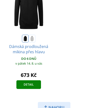
Dámská prodloužená
mikina přes hlavu
DO 6 DNŮ
v pátek 14. 8.
u vás
673 Kč
DETAIL
NAHORU