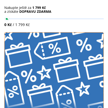
Nakupte ještě za
1 799 Kč
a získáte
DOPRAVU ZDARMA
0 Kč
/ 1 799 Kč