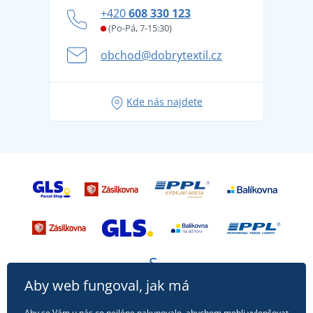
Jak zvládnout horké letní dny v pohodě a bezpečí
+420
608 330 123
Affiliate
Věrnostní program BONTIS +
Letní dobrodružství začíná balením aneb připravte
(Po-Pá, 7-15:30)
Kariéra
se na dovolenou bez starostí
obchod@dobrytextil.cz
Tipy na svěží outfity pro pohodové léto
Oblíbené tričko City v hlavní roli: outfity pro každou
Kde nás najdete
příležitost!
Aby web fungoval, jak má
Aby se Vám u nás co nejlépe nakupovalo, abychom mohli vylepšovat