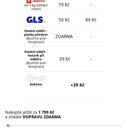
79 Kč
-
do 5 kg (výdejní
místo)
59 Kč
89 Kč
Osobní odběr -
platba předem
ZDARMA
-
(Bystřice pod
Hostýnem)
Osobní odběr -
hotově při
39 Kč
-
odběru
(Bystřice pod
Hostýnem)
dobírka
+39 Kč
Nakupte ještě za
1 799 Kč
a získáte
DOPRAVU ZDARMA