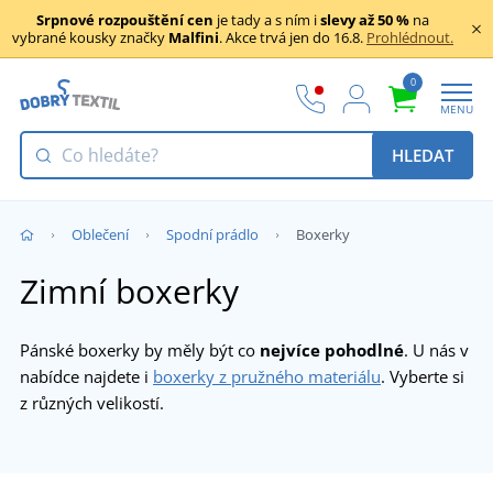
Srpnové rozpouštění cen
je tady a s ním i
slevy až 50 %
na
vybrané kousky značky
Malfini
. Akce trvá jen do 16.8.
Prohlédnout.
0
MENU
HLEDAT
Oblečení
Spodní prádlo
Boxerky
Zimní boxerky
Pánské boxerky by měly být co
nejvíce pohodlné
. U nás v
nabídce najdete i
boxerky z pružného materiálu
. Vyberte si
z různých velikostí.