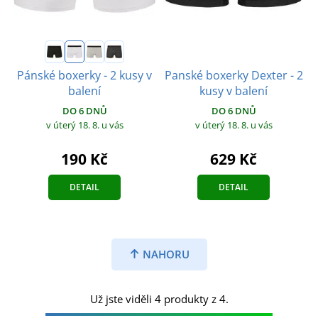
Panské boxerky Dexter - 2
Pánské boxerky - 2 kusy v
kusy v balení
balení
DO 6 DNŮ
DO 6 DNŮ
v úterý 18. 8.
u vás
v úterý 18. 8.
u vás
629 Kč
190 Kč
DETAIL
DETAIL
NAHORU
Už jste viděli 4 produkty z 4.