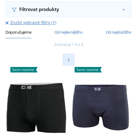
Filtrovat produkty
Zrušit vybrané filtry (1)
Doporučujeme
Od nejlevnějšího
Od nejdražšího
Zobrazuji 1-4 z 4
1
Sami nosíme
Sami nosíme