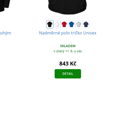
louhým
Nadměrné polo tričko Unisex
SKLADEM
v úterý 11. 8.
u vás
843 Kč
DETAIL