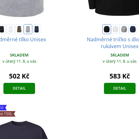
dměrné tílko Unisex
Nadměrné tričko s d
rukávem Unisex
SKLADEM
SKLADEM
v úterý 11. 8.
u vás
v úterý 11. 8.
u vás
502 Kč
583 Kč
DETAIL
DETAIL
EU
sti 15XL