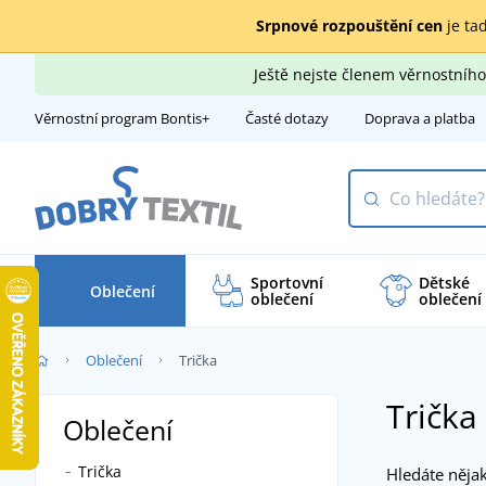
Srpnové rozpouštění cen
je tad
Ještě nejste členem věrnostní
Věrnostní program Bontis+
Časté dotazy
Doprava a platba
Sportovní
Dětské
Oblečení
oblečení
oblečení
Oblečení
Trička
Trička
Oblečení
Trička
Hledáte nějak