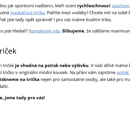
jdou jak sportovní nadšenci, kteří ocení
rychleschnoucí
sportovní
avená
maskáčová trička
. Patříte mezi vodáky? Chcete mít na sobě
Pak jste tady opět správně! I pro vás máme kvalitní trika.
co jste hledali?
Kontaktujte nás
.
Slibujeme
, že uděláme maximum 
riček
h triček
je vhodná na potisk nebo výšivku
. V naší dílně máme k
í tričko v originální módní kousek. Na přání vám zajistíme
potisk 
iskneme na trička
nejen pro samostatné osoby, ale také pro mal
alší.
te, jsme tady pro vás!