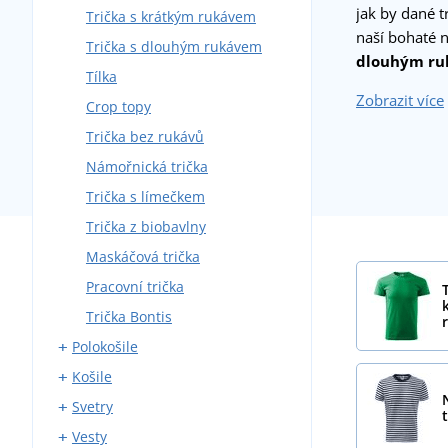
jak by dané t
Trička s krátkým rukávem
naší bohaté n
Trička s dlouhým rukávem
dlouhým r
Tílka
Zobrazit více
Crop topy
Trička bez rukávů
Námořnická trička
Trička s límečkem
Trička z biobavlny
Maskáčová trička
Pracovní trička
Trička Bontis
Polokošile
Košile
Polokošile s krátkým rukávem
Svetry
Polokošile s dlouhým
Košile s krátkým rukávem
rukávem
Vesty
Košile s dlouhým rukávem
Svetry bez zapínání