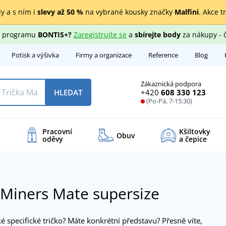
y a s ním i
slevy až 50 %
na vybrané kousky značky
Malfini
. Akce t
ho programu
BONTIS+?
Zaregistrujte se
a
sbírejte body
za nákupy - 
Potisk a výšivka
Firmy a organizace
Reference
Blog
Zákaznická podpora
+420
608 330 123
HLEDAT
(Po-Pá, 7-15:30)
Pracovní
Kšiltovky
Obuv
oděvy
a čepice
 Miners Mate supersize
é specifické tričko? Máte konkrétní představu? Přesně víte,