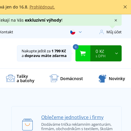
rvá jen do 16.8.
Prohlédnout.
čekají na Vás
exkluzivní výhody
!
Kontakt
Můj účet
0
0 Kč
Nakupte ještě za
1 799 Kč
a
dopravu máte zdarma
s DPH
Tašky
Domácnost
Novinky
a batohy
Oblečeme jednotlivce i firmy
Dodáváme trička reklamním agenturám,
firmám, obchodníkům s textilem, školám