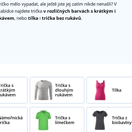
ričko mělo vypadat, ale ještě jste jej zatím nikde nenašli? V
abídce najdete trička
v rozličných barvách s krátkým i
ukávem
, nebo
tílka
i
trička bez rukávů
.
Trička s
Trička s
krátkým
dlouhým
Tílka
rukávem
rukávem
Námořnická
Trička s
Trička z
trička
límečkem
biobavlny