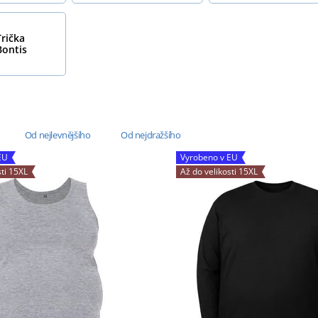
Trička
Bontis
Od nejlevnějšího
Od nejdražšího
EU
Vyrobeno v EU
sti 15XL
Až do velikosti 15XL