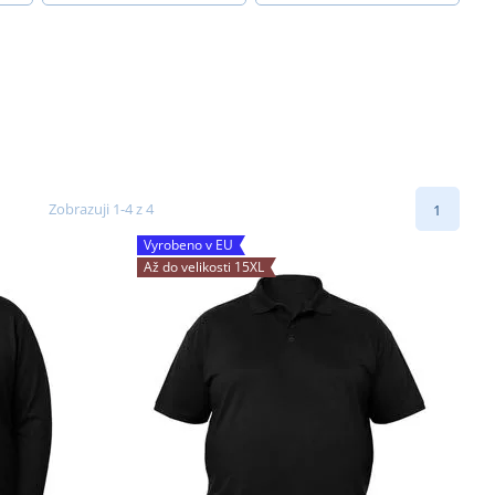
Zobrazuji 1-4 z 4
1
Vyrobeno v EU
Až do velikosti 15XL