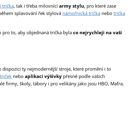
 trička
, tak i třeba milovníci
army stylu
, pro které zase
 během splavování řek stylová
námořnická trička
nebo
trička
pro to, aby objednaná trička byla
co nejrychleji na vaší
 dispozici ty nejmodernější stroje, které promění i to
triček
nebo
aplikaci výšivky
přesně podle vašich
é firmy, školy, tábory i pro velikány jako jsou HBO, Mafra,