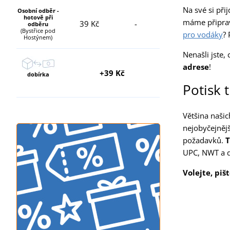
Na své si při
Osobní odběr -
hotově při
máme připr
39 Kč
-
odběru
(Bystřice pod
pro vodáky
? 
Hostýnem)
Nenašli jste, 
adrese
!
+39 Kč
dobírka
Potisk t
Většina našic
nejobyčejnějš
požadavků.
T
UPC, NWT a d
Volejte, piš