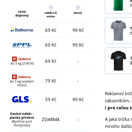
cena
odběrné
domů
dopravy
místo
69 Kč
99 Kč
69 Kč
99 Kč
69 Kč
-
do 5 kg (Z-BOX)
79 Kč
-
do 5 kg (výdejní
místo)
Reklamní trič
59 Kč
89 Kč
zákazníkům, 
i pro celou 
Osobní odběr -
platba předem
A jaká tričk
ZDARMA
-
(Bystřice pod
Hostýnem)
mnoho dalšíc