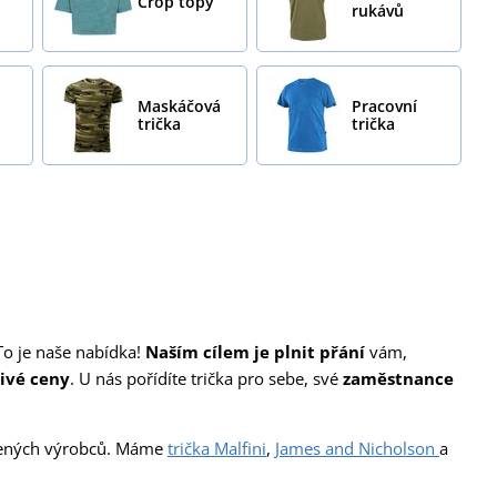
Crop topy
rukávů
Maskáčová
Pracovní
trička
trička
 To je naše nabídka!
Naším cílem je plnit přání
vám,
nivé ceny
. U nás pořídíte trička pro sebe, své
zaměstnance
ených výrobců. Máme
trička Malfini
,
James and Nicholson
a