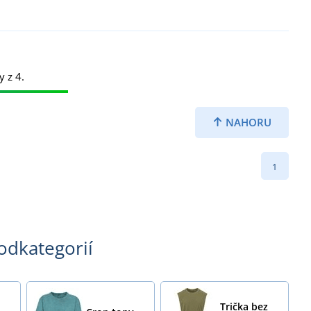
y z 4.
NAHORU
1
podkategorií
Trička bez