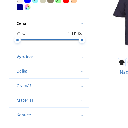
Cena
74 Kč
1 441 Kč
Výrobce
Délka
Nad
Gramáž
Materiál
Kapuce