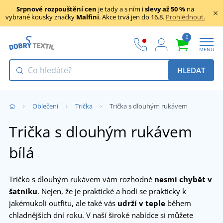
Srpnové rozpouštění cen
je tady a s ním i
slevy až 50 %
na
vybrané kousky značky
Malfini
. Akce trvá jen do 16.8.
Prohlédnout.
0
MENU
HLEDAT
Oblečení
Trička
Trička s dlouhým rukávem
Trička s dlouhým rukávem
bílá
Tričko s dlouhým rukávem vám rozhodně
nesmí chybět v
šatníku
. Nejen, že je praktické a hodí se prakticky k
jakémukoli outfitu, ale také vás
udrží v teple
během
chladnějších dní roku. V naší široké nabídce si můžete