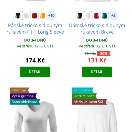
+10
+2
Pánské tričko s dlouhým
Dámské tričko s dlouhým
rukávem Fit-T Long Sleeve
rukávem Brave
DO 3-4 DNŮ
DO 3-4 DNŮ
ve středu 12. 8.
u vás
ve středu 12. 8.
u vás
164 Kč
-20%
174 Kč
131 Kč
DETAIL
DETAIL
Elastické
Fair Trade
Vyšší gramáž
Udržitelnost
Sami oblékáme
Až do velikosti 5XL