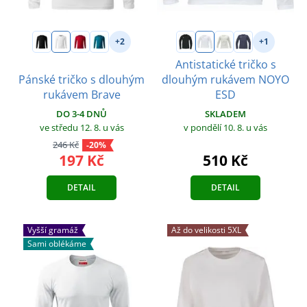
+2
+1
Antistatické tričko s
Pánské tričko s dlouhým
dlouhým rukávem NOYO
rukávem Brave
ESD
DO 3-4 DNŮ
SKLADEM
ve středu 12. 8.
u vás
v pondělí 10. 8.
u vás
246 Kč
-20%
197 Kč
510 Kč
DETAIL
DETAIL
Vyšší gramáž
Až do velikosti 5XL
Sami oblékáme