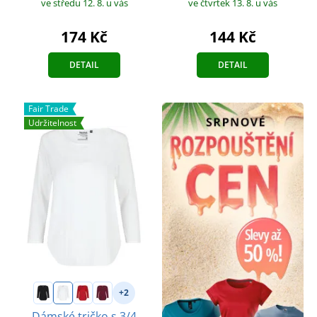
ve středu 12. 8.
u vás
ve čtvrtek 13. 8.
u vás
174 Kč
144 Kč
DETAIL
DETAIL
Fair Trade
Udržitelnost
+2
Dámské tričko s 3/4