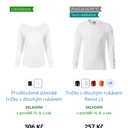
Udržitelnost
Praní až na 95 °C
Sami oblékáme
+7
Prodloužené dámské
Tričko s dlouhým rukávem
tričko s dlouhým rukávem
Resist LS
SKLADEM
SKLADEM
v pondělí 10. 8.
u vás
v pondělí 10. 8.
u vás
306 Kč
257 Kč