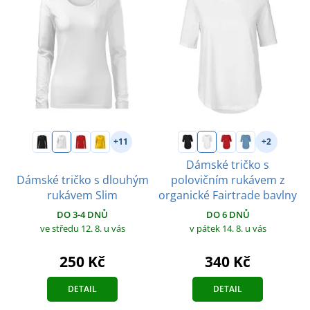
+11
+2
Dámské tričko s
Dámské tričko s dlouhým
polovičním rukávem z
rukávem Slim
organické Fairtrade bavlny
DO 3-4 DNŮ
DO 6 DNŮ
ve středu 12. 8.
u vás
v pátek 14. 8.
u vás
250 Kč
340 Kč
DETAIL
DETAIL