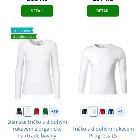
DETAIL
DETAIL
Fair Trade
Udržitelnost
+19
+4
Dámské tričko s dlouhým
rukávem z organické
Tričko s dlouhým rukávem
Fairtrade bavlny
Progress LS