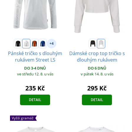
+4
Pánské tričko s dlouhým
Dámské crop top tričko s
rukávem Street LS
dlouhým rukávem
DO 3-4 DNŮ
DO 6 DNŮ
ve středu 12. 8.
u vás
v pátek 14. 8.
u vás
235 Kč
295 Kč
DETAIL
DETAIL
Vyšší gramáž