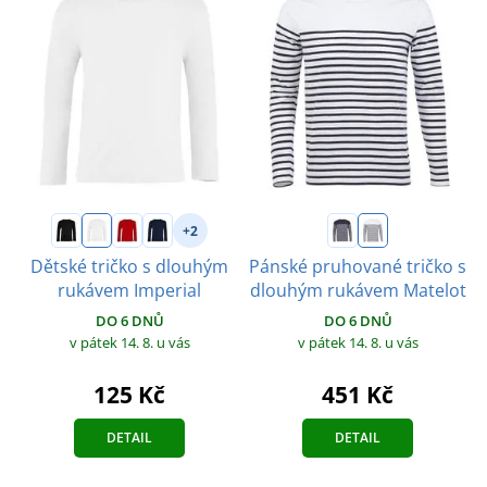
+2
Dětské tričko s dlouhým
Pánské pruhované tričko s
rukávem Imperial
dlouhým rukávem Matelot
DO 6 DNŮ
DO 6 DNŮ
v pátek 14. 8.
u vás
v pátek 14. 8.
u vás
125 Kč
451 Kč
DETAIL
DETAIL