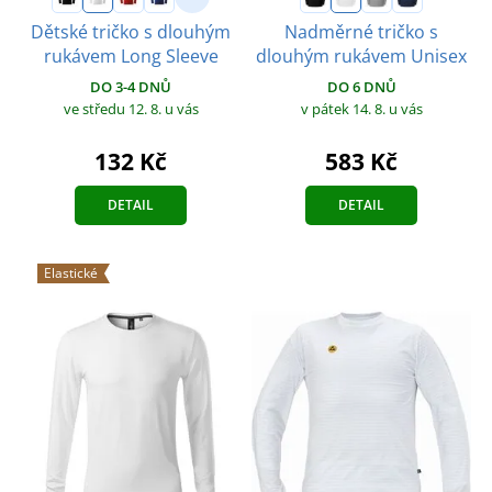
Dětské tričko s dlouhým
Nadměrné tričko s
rukávem Long Sleeve
dlouhým rukávem Unisex
DO 3-4 DNŮ
DO 6 DNŮ
ve středu 12. 8.
u vás
v pátek 14. 8.
u vás
132 Kč
583 Kč
DETAIL
DETAIL
Elastické