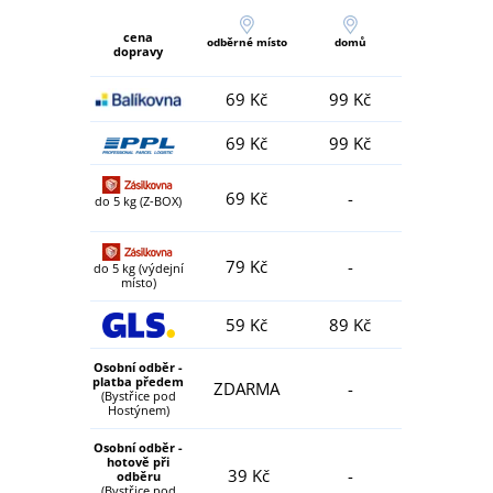
cena
odběrné místo
domů
dopravy
69 Kč
99 Kč
69 Kč
99 Kč
69 Kč
-
do 5 kg (Z-BOX)
79 Kč
-
do 5 kg (výdejní
místo)
59 Kč
89 Kč
Osobní odběr -
platba předem
ZDARMA
-
(Bystřice pod
Hostýnem)
Osobní odběr -
hotově při
39 Kč
-
odběru
(Bystřice pod