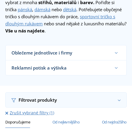
vybrat z mnoha
střihů, materiálů
i
barev.
Pořiďte si
trička
pánská
,
dámská
nebo
dětská
. Potřebujete obyčejné
tričko s dlouhým rukávem do práce,
sportovní tričko s
dlouhým rukávem
nebo snad nějaké z luxusního materiálu?
Vše u nás najdete
.
Oblečeme jednotlivce i firmy
Dodáváme trička reklamním agenturám, firmám,
obchodníkům s textilem, školám i koncovým
Reklamní potisk a výšivka
zákazníkům již od 1 kusu.
Chci vědět více
Na námi dodávaná reklamní trička vám
natiskneme nebo vyšijeme motiv dle vašeho
přání.
Chci vědět více
Filtrovat produkty
Zrušit vybrané filtry (1)
Doporučujeme
Od nejlevnějšího
Od nejdražšího