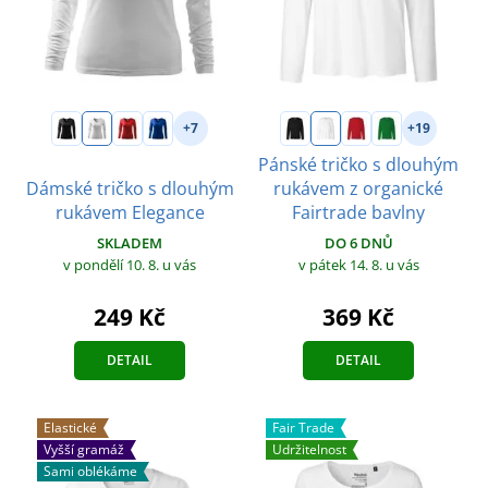
+7
+19
Pánské tričko s dlouhým
Dámské tričko s dlouhým
rukávem z organické
rukávem Elegance
Fairtrade bavlny
SKLADEM
DO 6 DNŮ
v pondělí 10. 8.
u vás
v pátek 14. 8.
u vás
249 Kč
369 Kč
DETAIL
DETAIL
Elastické
Fair Trade
Vyšší gramáž
Udržitelnost
Sami oblékáme