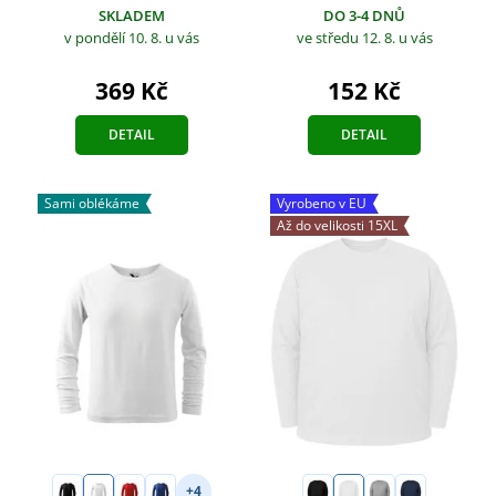
SKLADEM
DO 3-4 DNŮ
v pondělí 10. 8.
u vás
ve středu 12. 8.
u vás
369 Kč
152 Kč
DETAIL
DETAIL
Sami oblékáme
Vyrobeno v EU
Až do velikosti 15XL
+4