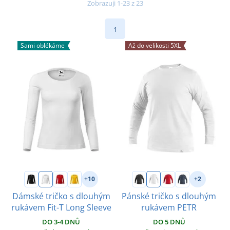
Zobrazuji 1-23 z 23
1
Sami oblékáme
Až do velikosti 5XL
+10
+2
Dámské tričko s dlouhým
Pánské tričko s dlouhým
rukávem Fit-T Long Sleeve
rukávem PETR
DO 3-4 DNŮ
DO 5 DNŮ