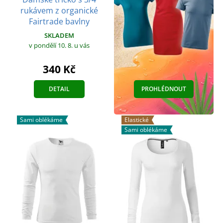
rukávem z organické
Fairtrade bavlny
SKLADEM
v pondělí 10. 8.
u vás
340 Kč
DETAIL
PROHLÉDNOUT
Sami oblékáme
Elastické
Sami oblékáme