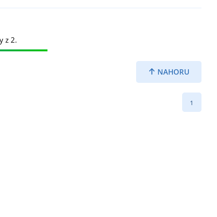
y z 2.
NAHORU
1