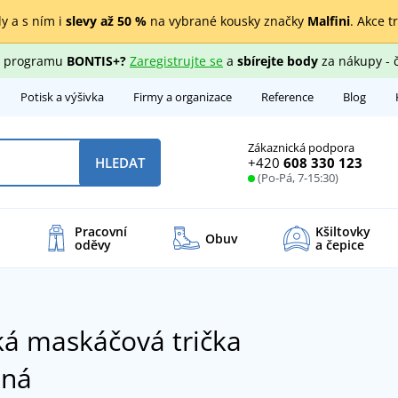
y a s ním i
slevy až 50 %
na vybrané kousky značky
Malfini
. Akce t
ho programu
BONTIS+?
Zaregistrujte se
a
sbírejte body
za nákupy - 
Potisk a výšivka
Firmy a organizace
Reference
Blog
Zákaznická podpora
+420
608 330 123
HLEDAT
(Po-Pá, 7-15:30)
Pracovní
Kšiltovky
Obuv
oděvy
a čepice
á maskáčová trička
ěná