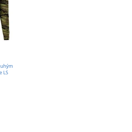
louhým
e LS