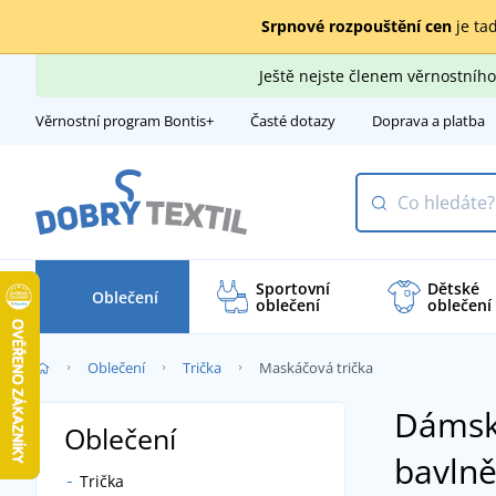
Srpnové rozpouštění cen
je tad
Ještě nejste členem věrnostní
Věrnostní program Bontis+
Časté dotazy
Doprava a platba
Sportovní
Dětské
Oblečení
oblečení
oblečení
Oblečení
Trička
Maskáčová trička
Dámsk
Oblečení
bavln
Trička