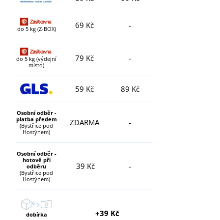
69 Kč
-
do 5 kg (Z-BOX)
79 Kč
-
do 5 kg (výdejní
místo)
59 Kč
89 Kč
Osobní odběr -
platba předem
ZDARMA
-
(Bystřice pod
Hostýnem)
Osobní odběr -
hotově při
39 Kč
-
odběru
(Bystřice pod
Hostýnem)
+39 Kč
dobírka