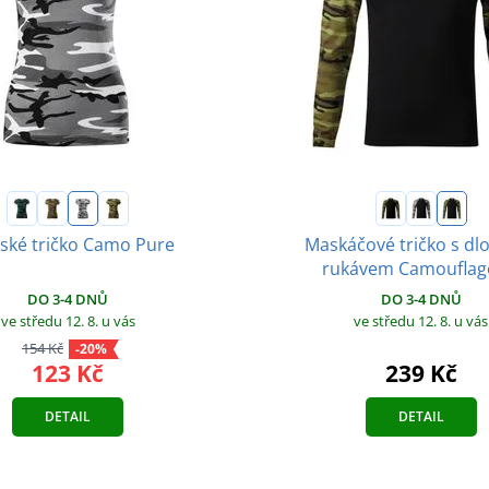
ké tričko Camo Pure
Maskáčové tričko s d
rukávem Camouflag
DO 3-4 DNŮ
DO 3-4 DNŮ
ve středu 12. 8.
u vás
ve středu 12. 8.
u vás
154 Kč
-20%
123 Kč
239 Kč
DETAIL
DETAIL