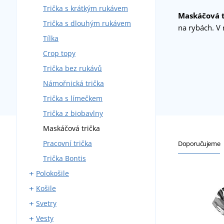
Trička s krátkým rukávem
Maskáčová t
Trička s dlouhým rukávem
na rybách. V
Tílka
Crop topy
Trička bez rukávů
Námořnická trička
Trička s límečkem
Trička z biobavlny
Maskáčová trička
Pracovní trička
Doporučujeme
Trička Bontis
Polokošile
Košile
Polokošile s krátkým rukávem
Svetry
Polokošile s dlouhým
Košile s krátkým rukávem
rukávem
Vesty
Košile s dlouhým rukávem
Svetry bez zapínání