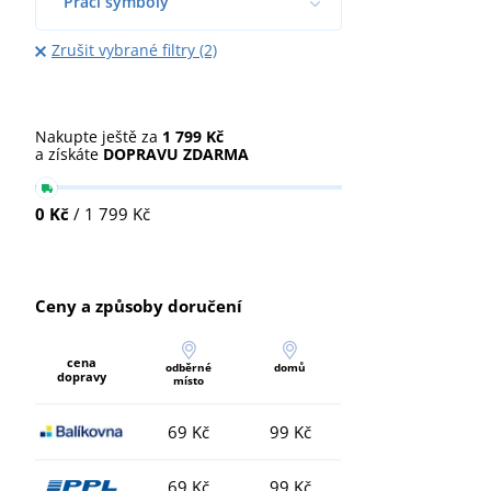
Prací symboly
Zrušit vybrané filtry (2)
Nakupte ještě za
1 799 Kč
a získáte
DOPRAVU ZDARMA
0 Kč
/ 1 799 Kč
Ceny a způsoby doručení
cena
odběrné
domů
dopravy
místo
69 Kč
99 Kč
69 Kč
99 Kč