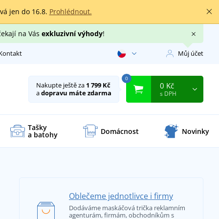
rvá jen do 16.8.
Prohlédnout.
čekají na Vás
exkluzivní výhody
!
Kontakt
Můj účet
0
0 Kč
Nakupte ještě za
1 799 Kč
a
dopravu máte zdarma
s DPH
Tašky
Domácnost
Novinky
a batohy
Oblečeme jednotlivce i firmy
Dodáváme maskáčová trička reklamním
agenturám, firmám, obchodníkům s