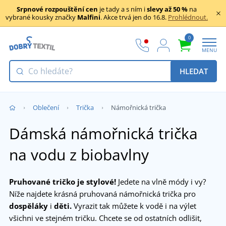
Srpnové rozpouštění cen
je tady a s ním i
slevy až 50 %
na
vybrané kousky značky
Malfini
. Akce trvá jen do 16.8.
Prohlédnout.
0
MENU
HLEDAT
Oblečení
Trička
Námořnická trička
Dámská námořnická trička
na vodu z biobavlny
Pruhované tričko je stylové!
Jedete na vlně módy i vy?
Níže najdete krásná pruhovaná námořnická trička pro
dospěláky
i
děti.
Vyrazit tak můžete k vodě i na výlet
všichni ve stejném tričku. Chcete se od ostatních odlišit,