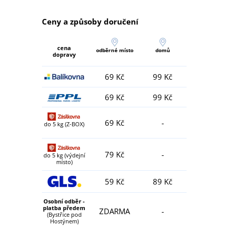
Ceny a způsoby doručení
cena
odběrné místo
domů
dopravy
69 Kč
99 Kč
69 Kč
99 Kč
69 Kč
-
do 5 kg (Z-BOX)
79 Kč
-
do 5 kg (výdejní
místo)
59 Kč
89 Kč
Osobní odběr -
platba předem
ZDARMA
-
(Bystřice pod
Hostýnem)