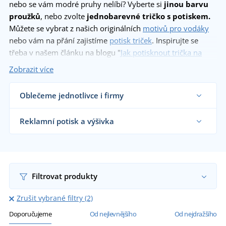
nebo se vám modré pruhy nelíbí? Vyberte si
jinou barvu
proužků
, nebo zvolte
jednobarevné tričko s potiskem.
Můžete se vybrat z našich originálních
motivů pro vodáky
nebo vám na přání zajistíme
potisk triček
. Inspirujte se
třeba v našem článku na blogu "
Jak potisknout trička na
vodu?
", kde najdete i slovníček pojmů zkušeného vodáka.
Zobrazit více
Oblečeme jednotlivce i firmy
Dodáváme námořnická trička reklamním
agenturám, firmám, obchodníkům s textilem,
Reklamní potisk a výšivka
vodáckým skupinám i koncovým zákazníkům již
od 1 kusu.
Na námi dodávaná námořnická trička vám
Chci vědět více
natiskneme nebo vyšijeme motiv dle vašeho
přání.
Chci vědět více
Filtrovat produkty
Zrušit vybrané filtry (2)
Doporučujeme
Od nejlevnějšího
Od nejdražšího