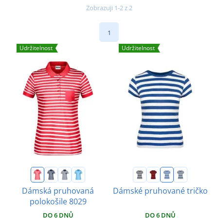
Zobrazuji 1-2 z 2
1
Udržitelnost
Udržitelnost
Dámská pruhovaná
Dámské pruhované tričko
polokošile 8029
DO 6 DNŮ
DO 6 DNŮ