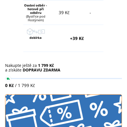
Osobní odběr -
hotově při
39 Kč
-
odběru
(Bystřice pod
Hostýnem)
dobírka
+39 Kč
Nakupte ještě za
1 799 Kč
a získáte
DOPRAVU ZDARMA
0 Kč
/ 1 799 Kč