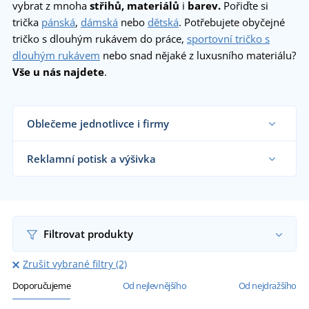
vybrat z mnoha
střihů, materiálů
i
barev.
Pořiďte si
trička
pánská
,
dámská
nebo
dětská
. Potřebujete obyčejné
tričko s dlouhým rukávem do práce,
sportovní tričko s
dlouhým rukávem
nebo snad nějaké z luxusního materiálu?
Vše u nás najdete
.
Oblečeme jednotlivce i firmy
Dodáváme trička reklamním agenturám, firmám,
obchodníkům s textilem, školám i koncovým
Reklamní potisk a výšivka
zákazníkům již od 1 kusu.
Chci vědět více
Na námi dodávaná reklamní trička vám
natiskneme nebo vyšijeme motiv dle vašeho
přání.
Chci vědět více
Filtrovat produkty
Zrušit vybrané filtry (2)
Doporučujeme
Od nejlevnějšího
Od nejdražšího