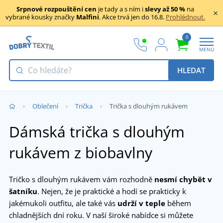
Srpnové rozpouštění cen
je tady a s ním i
slevy až 50 %
na
vybrané kousky značky
Malfini
. Akce trvá jen do 16.8.
Prohlédnout.
0
MENU
HLEDAT
Oblečení
Trička
Trička s dlouhým rukávem
Dámská trička s dlouhým
rukávem z biobavlny
Tričko s dlouhým rukávem vám rozhodně
nesmí chybět v
šatníku
. Nejen, že je praktické a hodí se prakticky k
jakémukoli outfitu, ale také vás
udrží v teple
během
chladnějších dní roku. V naší široké nabídce si můžete