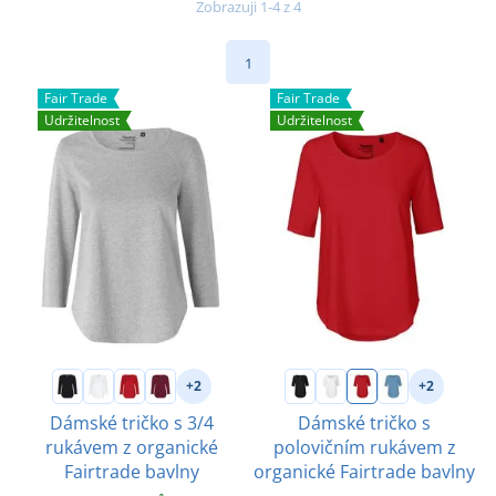
Zobrazuji 1-4 z 4
1
Fair Trade
Fair Trade
Udržitelnost
Udržitelnost
+2
+2
Dámské tričko s 3/4
Dámské tričko s
rukávem z organické
polovičním rukávem z
Fairtrade bavlny
organické Fairtrade bavlny