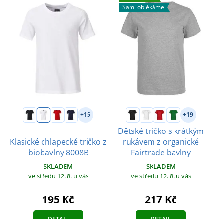
Sami oblékáme
+15
+19
Dětské tričko s krátkým
Klasické chlapecké tričko z
rukávem z organické
biobavlny 8008B
Fairtrade bavlny
SKLADEM
SKLADEM
ve středu 12. 8.
u vás
ve středu 12. 8.
u vás
195 Kč
217 Kč
DETAIL
DETAIL