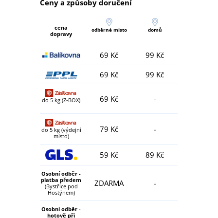
Ceny a způsoby doručení
cena
odběrné místo
domů
dopravy
69 Kč
99 Kč
69 Kč
99 Kč
69 Kč
-
do 5 kg (Z-BOX)
79 Kč
-
do 5 kg (výdejní
místo)
59 Kč
89 Kč
Osobní odběr -
platba předem
ZDARMA
-
(Bystřice pod
Hostýnem)
Osobní odběr -
hotově při