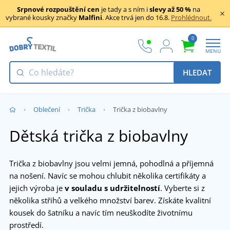
Srpnové rozpouštění cen
je tady a s ním i
slevy až 50 %
na
vybrané kousky značky
Malfini
. Akce trvá jen do 16.8.
Prohlédnout.
0
MENU
HLEDAT
Oblečení
Trička
Trička z biobavlny
Dětská trička z biobavlny
Trička z biobavlny jsou velmi jemná, pohodlná a příjemná
na nošení. Navíc se mohou chlubit několika certifikáty a
jejich výroba je
v souladu s udržitelností
. Vyberte si z
několika střihů a velkého množství barev. Získáte kvalitní
kousek do šatníku a navíc tím neuškodíte životnímu
prostředí.