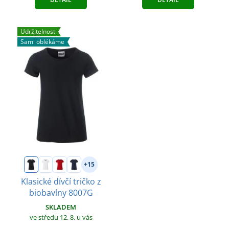
Udržitelnost
Sami oblékáme
+15
Klasické dívčí tričko z
biobavlny 8007G
SKLADEM
ve středu 12. 8.
u vás