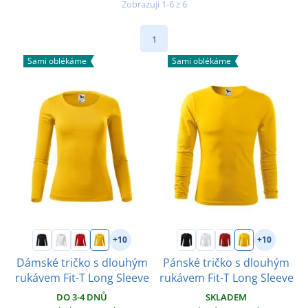
Zobrazuji 1-6 z 6
1
Sami oblékáme
Sami oblékáme
+10
+10
Dámské tričko s dlouhým
Pánské tričko s dlouhým
rukávem Fit-T Long Sleeve
rukávem Fit-T Long Sleeve
DO 3-4 DNŮ
SKLADEM