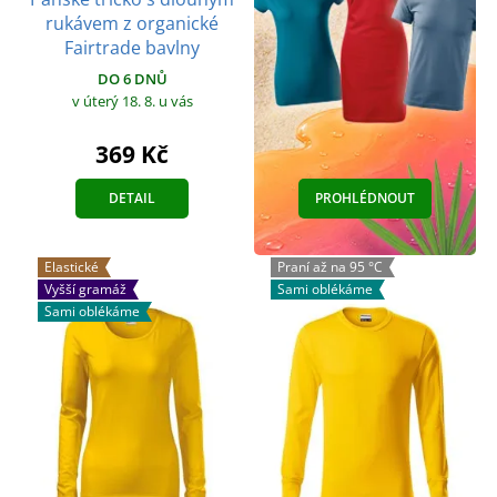
rukávem z organické
Fairtrade bavlny
DO 6 DNŮ
v úterý 18. 8.
u vás
369 Kč
DETAIL
PROHLÉDNOUT
Elastické
Praní až na 95 °C
Vyšší gramáž
Sami oblékáme
Sami oblékáme