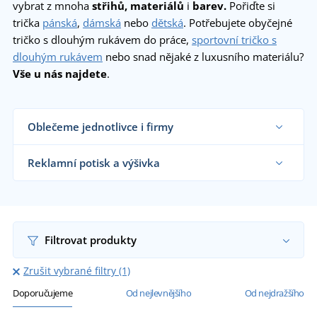
vybrat z mnoha
střihů, materiálů
i
barev.
Pořiďte si
trička
pánská
,
dámská
nebo
dětská
. Potřebujete obyčejné
tričko s dlouhým rukávem do práce,
sportovní tričko s
dlouhým rukávem
nebo snad nějaké z luxusního materiálu?
Vše u nás najdete
.
Oblečeme jednotlivce i firmy
Dodáváme trička reklamním agenturám, firmám,
obchodníkům s textilem, školám i koncovým
Reklamní potisk a výšivka
zákazníkům již od 1 kusu.
Chci vědět více
Na námi dodávaná reklamní trička vám
natiskneme nebo vyšijeme motiv dle vašeho
přání.
Chci vědět více
Filtrovat produkty
Zrušit vybrané filtry (1)
Doporučujeme
Od nejlevnějšího
Od nejdražšího