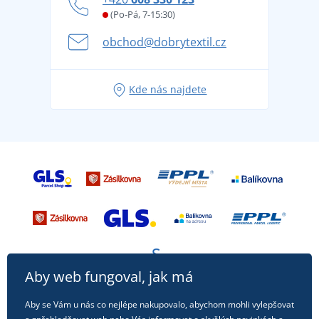
Věrnostní program BONTIS +
Letní dobrodružství začíná balením aneb připravte
(Po-Pá, 7-15:30)
Kariéra
se na dovolenou bez starostí
obchod@dobrytextil.cz
Tipy na svěží outfity pro pohodové léto
Oblíbené tričko City v hlavní roli: outfity pro každou
Kde nás najdete
příležitost!
Aby web fungoval, jak má
Aby se Vám u nás co nejlépe nakupovalo, abychom mohli vylepšovat