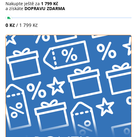
Nakupte ještě za
1 799 Kč
a získáte
DOPRAVU ZDARMA
0 Kč
/ 1 799 Kč