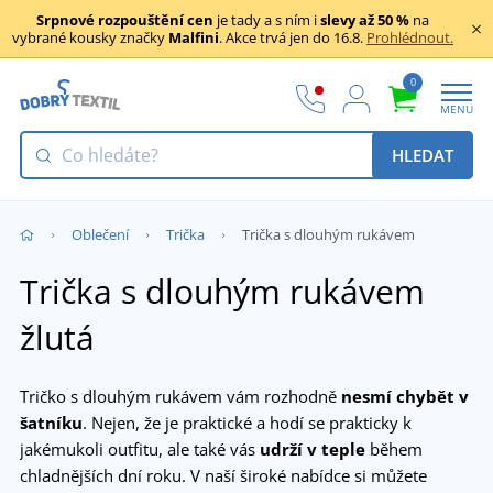
Srpnové rozpouštění cen
je tady a s ním i
slevy až 50 %
na
vybrané kousky značky
Malfini
. Akce trvá jen do 16.8.
Prohlédnout.
0
MENU
HLEDAT
Oblečení
Trička
Trička s dlouhým rukávem
Trička s dlouhým rukávem
žlutá
Tričko s dlouhým rukávem vám rozhodně
nesmí chybět v
šatníku
. Nejen, že je praktické a hodí se prakticky k
jakémukoli outfitu, ale také vás
udrží v teple
během
chladnějších dní roku. V naší široké nabídce si můžete