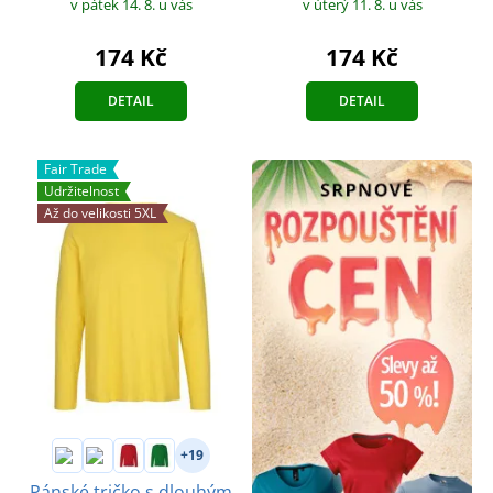
v pátek 14. 8.
u vás
v úterý 11. 8.
u vás
174 Kč
174 Kč
DETAIL
DETAIL
Fair Trade
Udržitelnost
Až do velikosti 5XL
+19
Pánské tričko s dlouhým