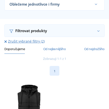
Oblečeme jednotlivce i firmy
Dodáváme prošívané vesty reklamním
agenturám, firmám, obchodníkům s textilem i
koncovým zákazníkům již od 1 kusu.
Chci vědět více
Filtrovat produkty
Zrušit vybrané filtry (2)
Doporučujeme
Od nejlevnějšího
Od nejdražšího
Zobrazuji 1-1 z 1
1