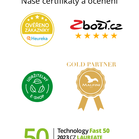
Naše certifikáty a ocenění