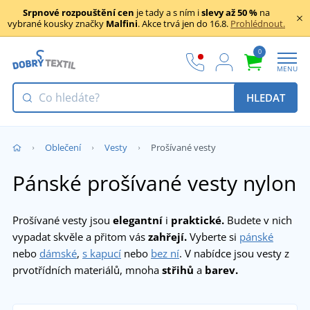
Srpnové rozpouštění cen
je tady a s ním i
slevy až 50 %
na
vybrané kousky značky
Malfini
. Akce trvá jen do 16.8.
Prohlédnout.
0
MENU
HLEDAT
Oblečení
Vesty
Prošívané vesty
Pánské prošívané vesty nylon
Prošívané vesty jsou
elegantní
i
praktické.
Budete v nich
vypadat skvěle a přitom vás
zahřejí.
Vyberte si
pánské
nebo
dámské
,
s kapucí
nebo
bez ní
. V nabídce jsou vesty z
prvotřídních materiálů, mnoha
střihů
a
barev.