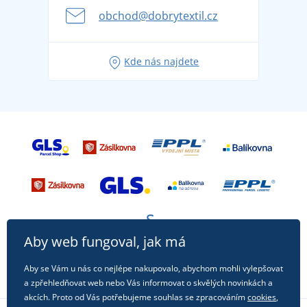
se na dovolenou bez starostí
obchod@dobrytextil.cz
Tipy na svěží outfity pro pohodové léto
Oblíbené tričko City v hlavní roli: outfity pro každou
Kde nás najdete
příležitost!
Aby web fungoval, jak má
Aby se Vám u nás co nejlépe nakupovalo, abychom mohli vylepšovat
a zpřehledňovat web nebo Vás informovat o skvělých novinkách a
akcích. Proto od Vás potřebujeme souhlas se zpracováním
cookies
,