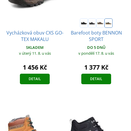
Vycházková obuv CXS GO-
Barefoot boty BENNON
TEX MAKALU
SPORT
SKLADEM
DO 5 DNŮ
v úterý 11. 8.
u vás
v pondělí 17. 8.
u vás
1 456 Kč
1 377 Kč
DETAIL
DETAIL