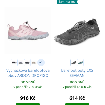
Sami nosíme
+1
Vycházková barefootová
Barefoot boty CXS
obuv ARDON DROPIGO
SEAMAN
DO 5 DNŮ
DO 5 DNŮ
v pondělí 17. 8.
u vás
v pondělí 17. 8.
u vás
916 Kč
614 Kč