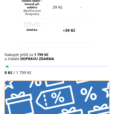
Osobní odběr -
hotově při
39 Kč
-
odběru
(Bystřice pod
Hostýnem)
dobírka
+39 Kč
Nakupte ještě za
1 799 Kč
a získáte
DOPRAVU ZDARMA
0 Kč
/ 1 799 Kč