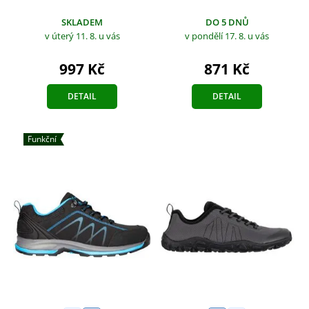
SKLADEM
DO 5 DNŮ
v úterý 11. 8.
u vás
v pondělí 17. 8.
u vás
997 Kč
871 Kč
DETAIL
DETAIL
Funkční