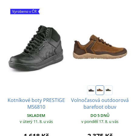
Vyrobeno v ČR
Kotníkové boty PRESTIGE
Volnočasová outdoorová
M56810
barefoot obuv
SKLADEM
DO 5 DNŮ
v úterý 11. 8.
u vás
v pondělí 17. 8.
u vás