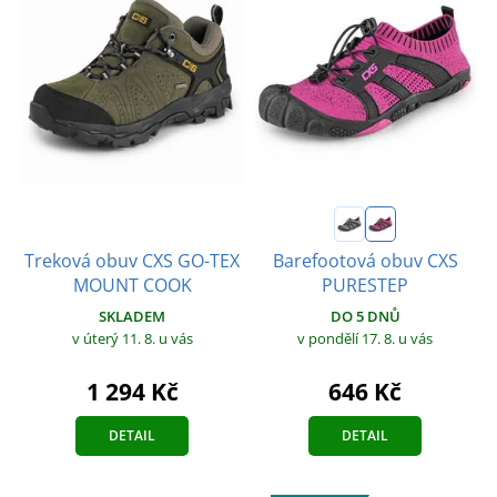
Treková obuv CXS GO-TEX
Barefootová obuv CXS
MOUNT COOK
PURESTEP
SKLADEM
DO 5 DNŮ
v úterý 11. 8.
u vás
v pondělí 17. 8.
u vás
1 294 Kč
646 Kč
DETAIL
DETAIL