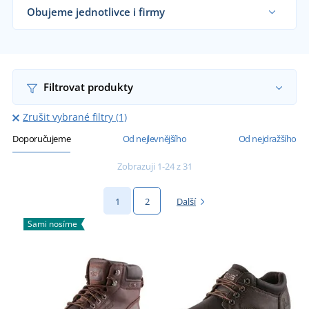
Obujeme jednotlivce i firmy
Dodáváme vycházkovou obuv obchodníkům s
obuví, firmám i koncovým zákazníkům již od 1
kusu.
Chci vědět více
Filtrovat produkty
Zrušit vybrané filtry (1)
Doporučujeme
Od nejlevnějšího
Od nejdražšího
Zobrazuji 1-24 z 31
1
2
Další
Sami nosíme