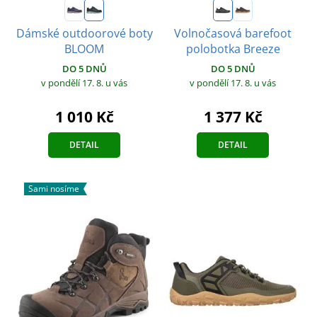
Dámské outdoorové boty
Volnočasová barefoot
BLOOM
polobotka Breeze
DO 5 DNŮ
DO 5 DNŮ
v pondělí 17. 8.
u vás
v pondělí 17. 8.
u vás
1 010 Kč
1 377 Kč
DETAIL
DETAIL
Sami nosíme