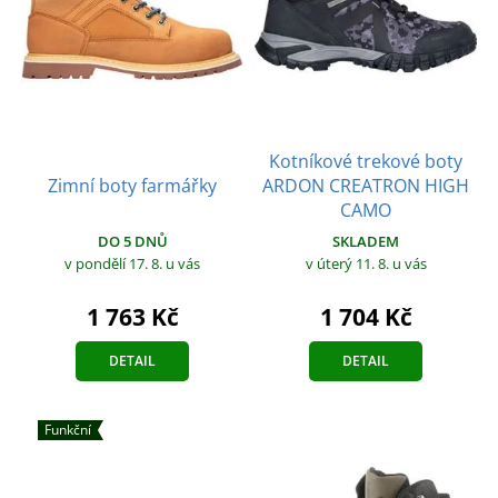
Kotníkové trekové boty
Zimní boty farmářky
ARDON CREATRON HIGH
CAMO
DO 5 DNŮ
SKLADEM
v pondělí 17. 8.
u vás
v úterý 11. 8.
u vás
1 763 Kč
1 704 Kč
DETAIL
DETAIL
Funkční