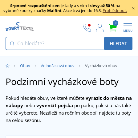
Srpnové rozpouštění cen
je tady a s ním i
slevy až 50 %
na
vybrané kousky značky
Malfini
. Akce trvá jen do 16.8.
Prohlédnout.
0
MENU
HLEDAT
Obuv
Volnočasová obuv
Vycházková obuv
Podzimní vycházkové boty
Pokud hledáte obuv, ve které můžete
vyrazit do města
na
nákupy
nebo
vyvenčit pejska
po parku, pak si u nás také
určitě vyberete. Nezáleží na ročním období, najdete tu boty
na celou sezónu.