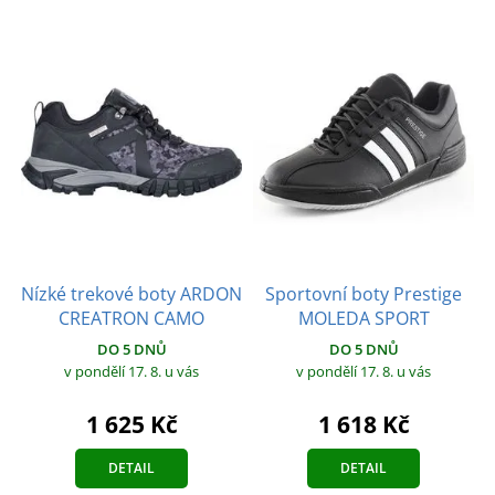
Nízké trekové boty ARDON
Sportovní boty Prestige
CREATRON CAMO
MOLEDA SPORT
DO 5 DNŮ
DO 5 DNŮ
v pondělí 17. 8.
u vás
v pondělí 17. 8.
u vás
1 625 Kč
1 618 Kč
DETAIL
DETAIL