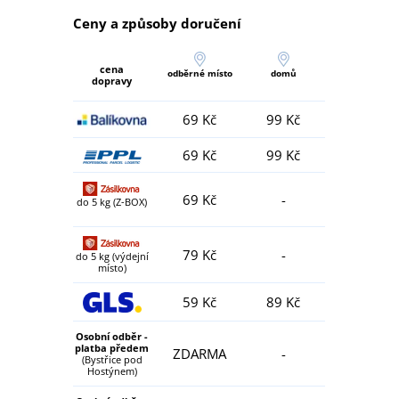
Ceny a způsoby doručení
cena
odběrné místo
domů
dopravy
69 Kč
99 Kč
69 Kč
99 Kč
69 Kč
-
do 5 kg (Z-BOX)
79 Kč
-
do 5 kg (výdejní
místo)
59 Kč
89 Kč
Osobní odběr -
platba předem
ZDARMA
-
(Bystřice pod
Hostýnem)