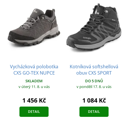
Vycházková polobotka
Kotníková softshellová
CXS GO-TEX NUPCE
obuv CXS SPORT
SKLADEM
DO 5 DNŮ
v úterý 11. 8.
u vás
v pondělí 17. 8.
u vás
1 456 Kč
1 084 Kč
DETAIL
DETAIL