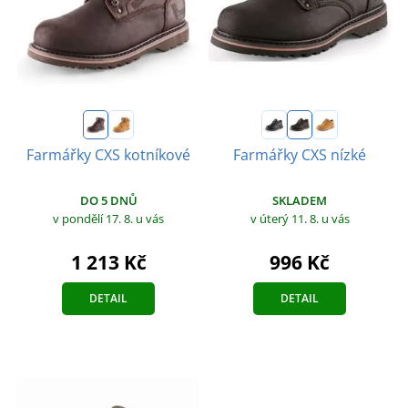
Farmářky CXS kotníkové
Farmářky CXS nízké
DO 5 DNŮ
SKLADEM
v pondělí 17. 8.
u vás
v úterý 11. 8.
u vás
1 213 Kč
996 Kč
DETAIL
DETAIL