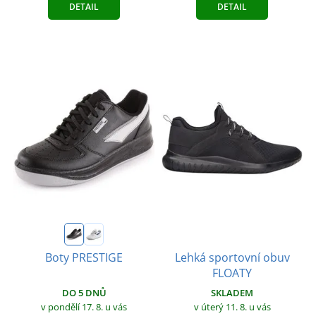
DETAIL
DETAIL
Lehká sportovní obuv
Boty PRESTIGE
FLOATY
DO 5 DNŮ
SKLADEM
v pondělí 17. 8.
u vás
v úterý 11. 8.
u vás