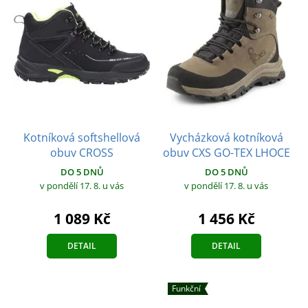
Kotníková softshellová
Vycházková kotníková
obuv CROSS
obuv CXS GO-TEX LHOCE
DO 5 DNŮ
DO 5 DNŮ
v pondělí 17. 8.
u vás
v pondělí 17. 8.
u vás
1 089 Kč
1 456 Kč
DETAIL
DETAIL
Funkční