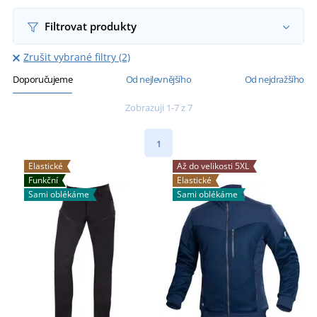
Filtrovat produkty
Zrušit vybrané filtry (2)
Doporučujeme
Od nejlevnějšího
Od nejdražšího
Zobrazuji 1-7 z 7
1
Elastické
Až do velikosti 5XL
Funkční
Elastické
Sami oblékáme
Sami oblékáme