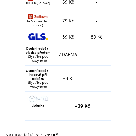
69 Kč
-
do 5 kg (Z-BOX)
79 Kč
-
do 5 kg (výdejní
místo)
59 Kč
89 Kč
Osobní odběr -
platba předem
ZDARMA
-
(Bystřice pod
Hostýnem)
Osobní odběr -
hotově při
39 Kč
-
odběru
(Bystřice pod
Hostýnem)
dobírka
+39 Kč
Nakupte ještě za
1 799 Kč