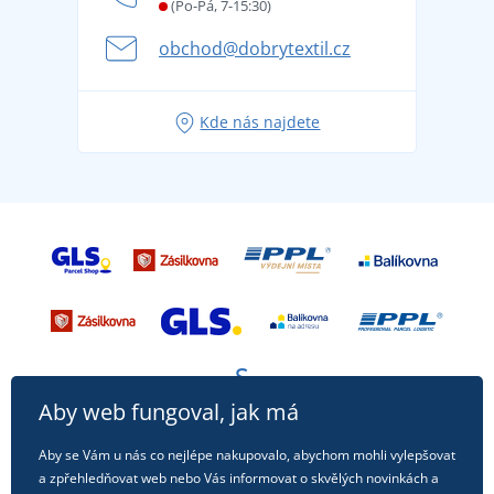
Letní dobrodružství začíná balením aneb připravte
(Po-Pá, 7-15:30)
Kariéra
se na dovolenou bez starostí
obchod@dobrytextil.cz
Tipy na svěží outfity pro pohodové léto
Oblíbené tričko City v hlavní roli: outfity pro každou
Kde nás najdete
příležitost!
Aby web fungoval, jak má
Aby se Vám u nás co nejlépe nakupovalo, abychom mohli vylepšovat
a zpřehledňovat web nebo Vás informovat o skvělých novinkách a