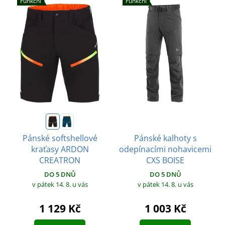
Funkční
Funkční
Pánské kalhoty s
Pánské softshellové
odepínacími nohavicemi
kraťasy ARDON
CXS BOISE
CREATRON
DO 5 DNŮ
DO 5 DNŮ
v pátek 14. 8.
u vás
v pátek 14. 8.
u vás
1 003 Kč
1 129 Kč