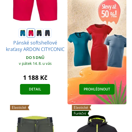
Pánské softshellové
kraťasy ARDON CITYCONIC
DO 5 DNŮ
v pátek 14. 8.
u vás
1 188 Kč
DETAIL
PROHLÉDNOUT
Elastické
Elastické
Funkční