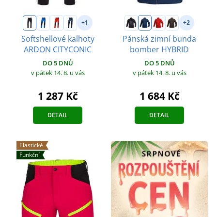
+1
+2
Softshellové kalhoty
Pánská zimní bunda
ARDON CITYCONIC
bomber HYBRID
DO 5 DNŮ
DO 5 DNŮ
v pátek 14. 8.
u vás
v pátek 14. 8.
u vás
1 287 Kč
1 684 Kč
DETAIL
DETAIL
Elastické
Funkční