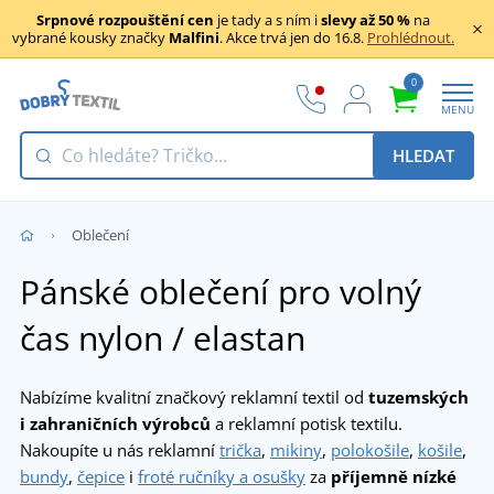
Srpnové rozpouštění cen
je tady a s ním i
slevy až 50 %
na
vybrané kousky značky
Malfini
. Akce trvá jen do 16.8.
Prohlédnout.
0
MENU
HLEDAT
Oblečení
Pánské oblečení pro volný
čas nylon / elastan
Nabízíme kvalitní značkový reklamní textil od
tuzemských
i zahraničních výrobců
a reklamní potisk textilu.
Nakoupíte u nás reklamní
trička
,
mikiny
,
polokošile
,
košile
,
bundy
,
čepice
i
froté ručníky a osušky
za
příjemně nízké