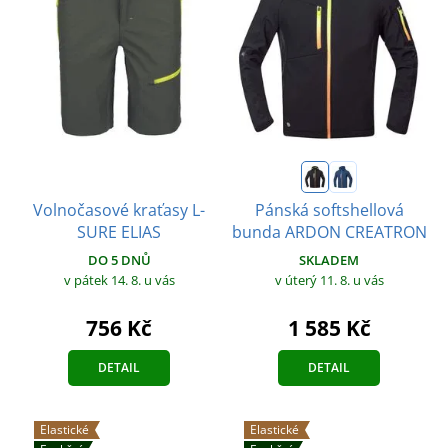
Volnočasové kraťasy L-
Pánská softshellová
SURE ELIAS
bunda ARDON CREATRON
DO 5 DNŮ
SKLADEM
v pátek 14. 8.
u vás
v úterý 11. 8.
u vás
756 Kč
1 585 Kč
DETAIL
DETAIL
Elastické
Elastické